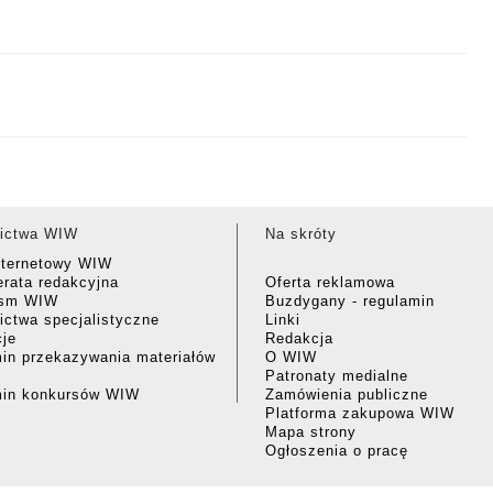
ictwa WIW
Na skróty
nternetowy WIW
rata redakcyjna
Oferta reklamowa
ism WIW
Buzdygany - regulamin
ctwa specjalistyczne
Linki
cje
Redakcja
in przekazywania materiałów
O WIW
Patronaty medialne
min konkursów WIW
Zamówienia publiczne
Platforma zakupowa WIW
Mapa strony
Ogłoszenia o pracę