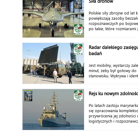
Siła dronów
Polskie siły zbrojne od lat
powiększają zasoby bezza
rozpoznawczych po bojowe
po takie, które rozmiarami 
Radar dalekiego zasięgu
badań
Jest mobilny, wystarczy zal
minut, żeby był gotowy do
stanowisku. Wykrywa i identy
Rejs ku nowym zdolnoś
Po latach zastoju marynar
się opracowania komplek
przywrócenia jej zdolności
logistycznych i rozpoznawcz