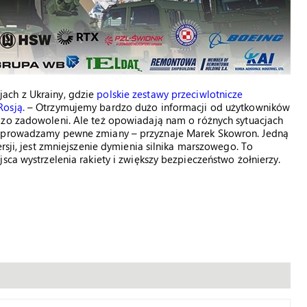
ach z Ukrainy, gdzie
polskie zestawy przeciwlotnicze
Rosją.
– Otrzymujemy bardzo dużo informacji od użytkowników
zo zadowoleni. Ale też opowiadają nam o różnych sytuacjach
h wprowadzamy pewne zmiany – przyznaje Marek Skowron. Jedną
rsji, jest zmniejszenie dymienia silnika marszowego. To
sca wystrzelenia rakiety i zwiększy bezpieczeństwo żołnierzy.