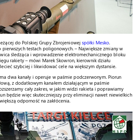
eżącej do Polskiej Grupy Zbrojeniowej
spółki Mesko
.
po pierwszych testach poligonowych. – Największe zmiany w
łowica śledząca i wprowadzenie elektromechanicznego bloku
sięgu rakiety – mówi Marek Skowron, kierownik działu
ecieć szybciej i likwidować cele na większym dystansie.
 ma dwa kanały i operuje w paśmie podczerwonym. Piorun
ałową, z dodatkowym kanałem działającym w paśmie
ozszerzamy cały zakres, w jakim widzi rakieta i poprawiamy
n będzie więc skuteczniejszy przy eliminacji nawet niewielkich
iększą odporność na zakłócenia.