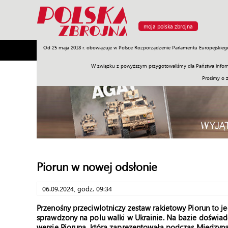
moja polska zbrojna
Od 25 maja 2018 r. obowiązuje w Polsce Rozporządzenie Parlamentu Europejskieg
Armia
Poligon
Sprzęt
Misje
Polityka
Prawo
W związku z powyższym przygotowaliśmy dla Państwa inform
Prosimy o 
Piorun w nowej odsłonie
06.09.2024, godz. 09:34
Przenośny przeciwlotniczy zestaw rakietowy Piorun to 
sprawdzony na polu walki w Ukrainie. Na bazie doświ
wersję Pioruna, którą zaprezentowała podczas Między