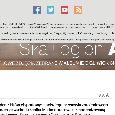
o i Rady (UE) 2016/679 z dnia 27 kwietnia 2016 r. w sprawie ochrony osób fizycznych w związku z 
Świat
Społeczność
Sport
Historia
Galerie
Wideo
ENGLI
oraz uchylenia dyrektywy 95/46/WE (ogólne rozporządzenie o ochronie danych, zwane także RODO).
acje dotyczące przetwarzania przez Wojskowy Instytut Wydawniczy Państwa danych osobowych. Pro
zaakceptowanie warunków przetwarzania danych osobowych przez Wojskowych Instytut Wydawniczy
A
A
A
jeden z hitów eksportowych polskiego przemysłu zbrojeniowego
adczeń ze wschodu spółka Mesko opracowała zmodernizowaną
narodowego Salonu Przemysłu Obronnego w Kielcach.