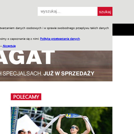
przetwarzaniem danych osobowych i w sprawie swobodnego przepływu takich danych
SH
SKLEP
Jednodniówki
Praca w WIW
simy o zapoznanie się z nimi:
Polityka przetwarzania danych
.
 –
Akceptuję
POLECAMY