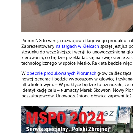
Piorun NG to wersja rozwojowa flagowego produktu nal
Zaprezentowany
na targach w Kielcach
sprzęt jest już 
stosunku do wcześniejszej wersji to unowocześniona g
kierowania, co będzie przekładać się na zwiększenie za
technologicznego w spółce Mesko. Rakieta będzie więc l
W
obecnie produkowanych Piorunach
głowica śledząca
nowej generacji będzie wyposażony w głowicę trzykan
ultrafioletowym. – W praktyce będzie to oznaczało, że r
identyfikację celu – tłumaczy Marek Skowron. Nowy Pioru
bezzałogowców. Unowocześniona głowica zapewni też w