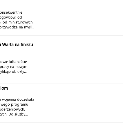
 konsekwentnie
łogowców: od
, od miniaturowych
przywodzą na myśl...
 Warta na finiszu
edwie kilkanaście
 pracy na nowym
fikuje obiekty...
ciom
ka wojenna doczekała
sowego programu
 uderzeniowych,
ych. Do służby...