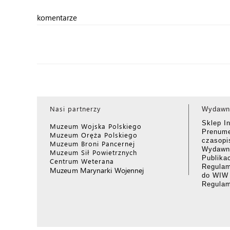
komentarze
Nasi partnerzy
Wydawn
Sklep I
Muzeum Wojska Polskiego
Prenume
Muzeum Oręża Polskiego
czasop
Muzeum Broni Pancernej
Wydawni
Muzeum Sił Powietrznych
Publika
Centrum Weterana
Regulam
Muzeum Marynarki Wojennej
do WIW
Regula