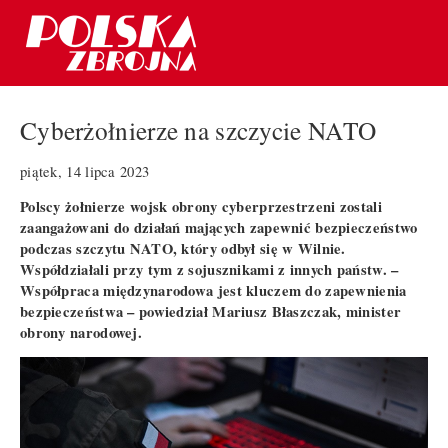
Cyberżołnierze na szczycie NATO
piątek, 14 lipca 2023
Polscy żołnierze wojsk obrony cyberprzestrzeni zostali
zaangażowani do działań mających zapewnić bezpieczeństwo
podczas szczytu NATO, który odbył się w Wilnie.
Współdziałali przy tym z sojusznikami z innych państw. –
Współpraca międzynarodowa jest kluczem do zapewnienia
bezpieczeństwa – powiedział Mariusz Błaszczak, minister
obrony narodowej.