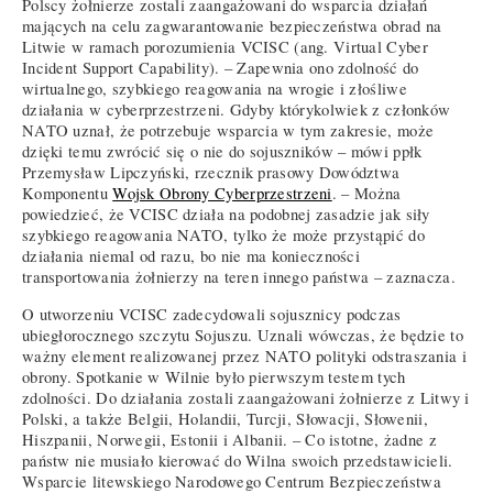
Polscy żołnierze zostali zaangażowani do wsparcia działań
mających na celu zagwarantowanie bezpieczeństwa obrad na
Litwie w ramach porozumienia VCISC (ang. Virtual Cyber
Incident Support Capability). – Zapewnia ono zdolność do
wirtualnego, szybkiego reagowania na wrogie i złośliwe
działania w cyberprzestrzeni. Gdyby którykolwiek z członków
NATO uznał, że potrzebuje wsparcia w tym zakresie, może
dzięki temu zwrócić się o nie do sojuszników – mówi ppłk
Przemysław Lipczyński, rzecznik prasowy Dowództwa
Komponentu
Wojsk Obrony Cyberprzestrzeni
. – Można
powiedzieć, że VCISC działa na podobnej zasadzie jak siły
szybkiego reagowania NATO, tylko że może przystąpić do
działania niemal od razu, bo nie ma konieczności
transportowania żołnierzy na teren innego państwa – zaznacza.
O utworzeniu VCISC zadecydowali sojusznicy podczas
ubiegłorocznego szczytu Sojuszu. Uznali wówczas, że będzie to
ważny element realizowanej przez NATO polityki odstraszania i
obrony. Spotkanie w Wilnie było pierwszym testem tych
zdolności. Do działania zostali zaangażowani żołnierze z Litwy i
Polski, a także Belgii, Holandii, Turcji, Słowacji, Słowenii,
Hiszpanii, Norwegii, Estonii i Albanii. – Co istotne, żadne z
państw nie musiało kierować do Wilna swoich przedstawicieli.
Wsparcie litewskiego Narodowego Centrum Bezpieczeństwa