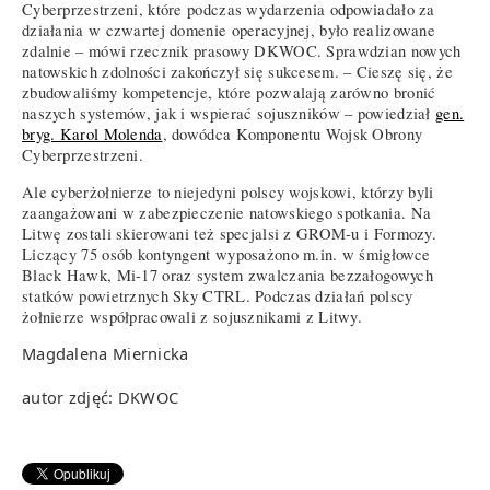
Cyberprzestrzeni, które podczas wydarzenia odpowiadało za
działania w czwartej domenie operacyjnej, było realizowane
zdalnie – mówi rzecznik prasowy DKWOC. Sprawdzian nowych
natowskich zdolności zakończył się sukcesem. – Cieszę się, że
zbudowaliśmy kompetencje, które pozwalają zarówno bronić
naszych systemów, jak i wspierać sojuszników – powiedział
gen.
bryg. Karol Molenda
, dowódca Komponentu Wojsk Obrony
Cyberprzestrzeni.
Ale cyberżołnierze to niejedyni polscy wojskowi, którzy byli
zaangażowani w zabezpieczenie natowskiego spotkania. Na
Litwę zostali skierowani też specjalsi z GROM-u i Formozy.
Liczący 75 osób kontyngent wyposażono m.in. w śmigłowce
Black Hawk, Mi-17 oraz system zwalczania bezzałogowych
statków powietrznych Sky CTRL. Podczas działań polscy
żołnierze współpracowali z sojusznikami z Litwy.
Magdalena Miernicka
autor zdjęć: DKWOC