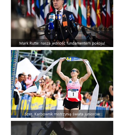
Mark Rutte: nasza jedność fundamentem pokoju!
Szer. Karbownik mistrzynią świata juniorów