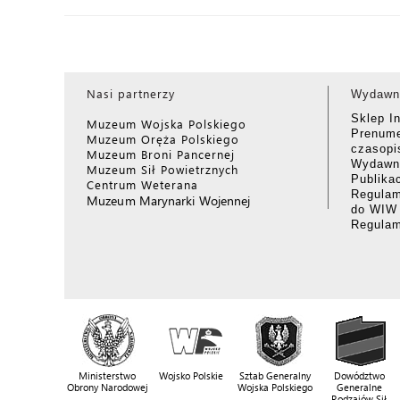
Nasi partnerzy
Wydawn
Sklep I
Muzeum Wojska Polskiego
Prenume
Muzeum Oręża Polskiego
czasop
Muzeum Broni Pancernej
Wydawni
Muzeum Sił Powietrznych
Publika
Centrum Weterana
Regulam
Muzeum Marynarki Wojennej
do WIW
Regula
Ministerstwo
Wojsko Polskie
Sztab Generalny
Dowództwo
Obrony Narodowej
Wojska Polskiego
Generalne
Rodzajów Sił