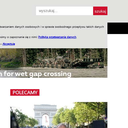
przetwarzaniem danych osobowych i w sprawie swobodnego przepływu takich danych
SH
SKLEP
Jednodniówki
Praca w WIW
simy o zapoznanie się z nimi:
Polityka przetwarzania danych
.
 –
Akceptuję
POLECAMY