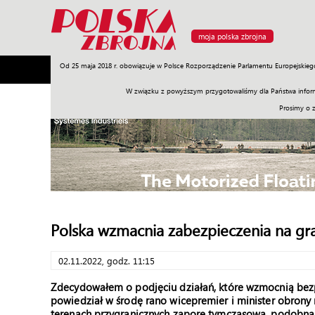
moja polska zbrojna
Od 25 maja 2018 r. obowiązuje w Polsce Rozporządzenie Parlamentu Europejskieg
Armia
Poligon
Sprzęt
Misje
Polityka
Prawo
W związku z powyższym przygotowaliśmy dla Państwa inform
Prosimy o 
Polska wzmacnia zabezpieczenia na gra
02.11.2022, godz. 11:15
Zdecydowałem o podjęciu działań, które wzmocnią bezp
powiedział w środę rano wicepremier i minister obrony 
terenach przygranicznych zaporę tymczasową, podobną do 