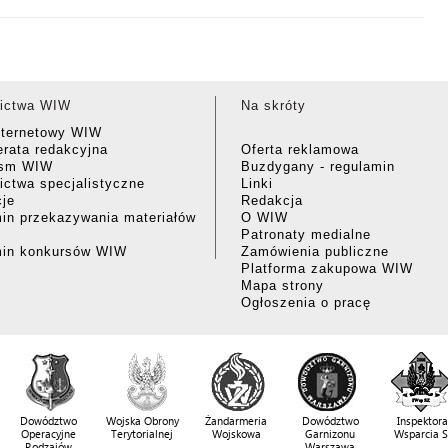
ictwa WIW
Na skróty
nternetowy WIW
rata redakcyjna
Oferta reklamowa
ism WIW
Buzdygany - regulamin
ctwa specjalistyczne
Linki
cje
Redakcja
in przekazywania materiałów
O WIW
Patronaty medialne
min konkursów WIW
Zamówienia publiczne
Platforma zakupowa WIW
Mapa strony
Ogłoszenia o pracę
Dowództwo
Wojska Obrony
Żandarmeria
Dowództwo
Inspektora
Operacyjne
Terytorialnej
Wojskowa
Garnizonu
Wsparcia 
Rodzajów
Warszawa