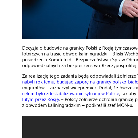
Decyzja o budowie na granicy Polski z Rosją tymczasow
lotniczych na trasie obwód kaliningradzki – Bliski Wsc
posiedzenia Komitetu ds. Bezpieczeństwa i Spraw Obro
odpowiedzialnych za bezpieczeństwo Rzeczypospolitej P
Za realizację tego zadania będą odpowiadali żołnierze
nabyli rok temu, budując zaporę na granicy polsko-biało
migrantów – zaznaczył wicepremier. Dodał, że ówczesn
celem było zdestabilizowanie sytuacji w Polsce
, tak aby
lutym przez Rosję
. – Polscy żołnierze ochronili granicę
z obwodem kaliningradzkim – podkreślił szef MON-u.