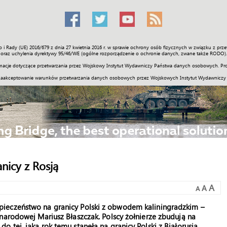
o i Rady (UE) 2016/679 z dnia 27 kwietnia 2016 r. w sprawie ochrony osób fizycznych w związku z 
Świat
Społeczność
Sport
Historia
Galerie
Wideo
ENGLI
oraz uchylenia dyrektywy 95/46/WE (ogólne rozporządzenie o ochronie danych, zwane także RODO).
acje dotyczące przetwarzania przez Wojskowy Instytut Wydawniczy Państwa danych osobowych. Pro
zaakceptowanie warunków przetwarzania danych osobowych przez Wojskowych Instytut Wydawniczy
nicy z Rosją
A
A
A
ieczeństwo na granicy Polski z obwodem kaliningradzkim –
narodowej Mariusz Błaszczak. Polscy żołnierze zbudują na
tej, jaka rok temu stanęła na granicy Polski z Białorusią.