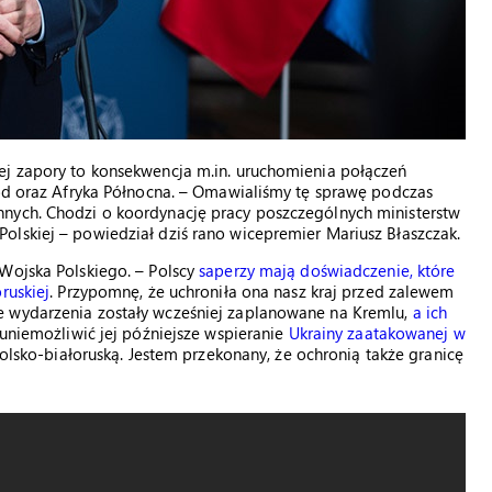
ej zapory to konsekwencja m.in. uruchomienia połączeń
hód oraz Afryka Północna. – Omawialiśmy tę sprawę podczas
nnych. Chodzi o koordynację pracy poszczególnych ministerstw
olskiej – powiedział dziś rano wicepremier Mariusz Błaszczak.
 Wojska Polskiego. – Polscy
saperzy mają doświadczenie, które
ruskiej
. Przypomnę, że uchroniła ona nasz kraj przed zalewem
e wydarzenia zostały wcześniej zaplanowane na Kremlu,
a ich
 uniemożliwić jej późniejsze wspieranie
Ukrainy zaatakowanej w
 polsko-białoruską. Jestem przekonany, że ochronią także granicę