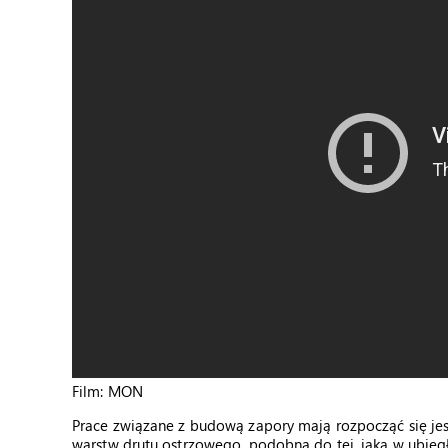
Film: MON
Prace związane z budową zapory mają rozpocząć się jesz
warstw drutu ostrzowego, podobną do tej, jaka w ubiegł