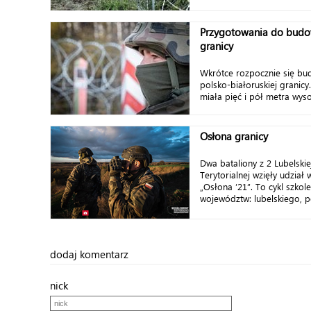
Przygotowania do budo
granicy
Wkrótce rozpocznie się bu
polsko-białoruskiej granicy
miała pięć i pół metra wysok
Osłona granicy
Dwa bataliony z 2 Lubelski
Terytorialnej wzięły udział 
„Osłona ’21”. To cykl szkol
województw: lubelskiego, po
dodaj komentarz
nick