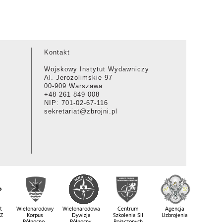
Kontakt
Wojskowy Instytut Wydawniczy
Al. Jerozolimskie 97
00-909 Warszawa
+48 261 849 008
NIP: 701-02-67-116
sekretariat@zbrojni.pl
t
Wielonarodowy
Wielonarodowa
Centrum
Agencja
SZ
Korpus
Dywizja
Szkolenia Sił
Uzbrojenia
Północno-
Północny-
Połączonych