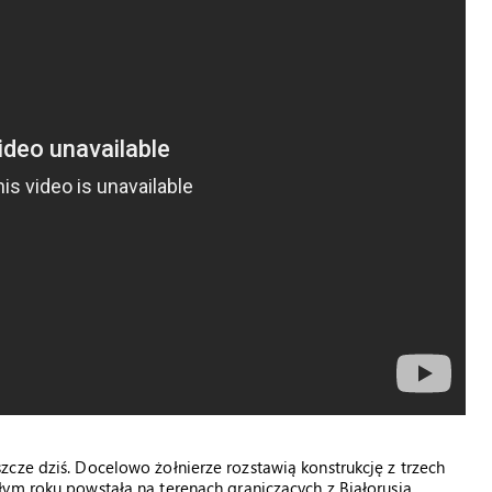
cze dziś. Docelowo żołnierze rozstawią konstrukcję z trzech
ym roku powstała na terenach graniczących z Białorusią.