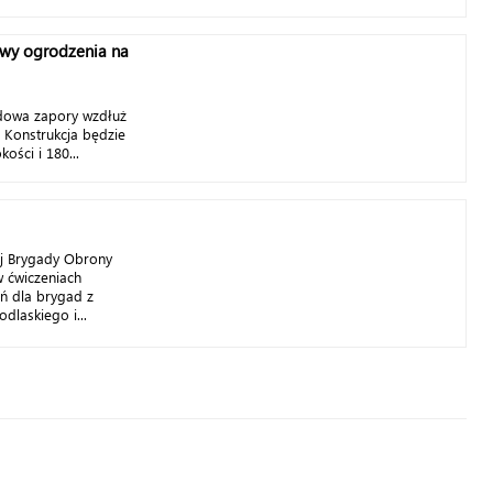
wy ogrodzenia na
dowa zapory wzdłuż
. Konstrukcja będzie
ości i 180...
ej Brygady Obrony
w ćwiczeniach
eń dla brygad z
dlaskiego i...