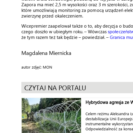
Zapora ma mieć 2,5 m wysokości oraz 3 m szerokości, z
które umożliwiają monitoring za pomocą urządzeń elekt
zwierzynę przed okaleczeniem.
Wicepremier zaapelował także o to, aby decyzja o budo
czego doszło w ubiegłym roku. – Wówczas
społeczeńst
że tym razem też tak będzie – powiedział. –
Granica mus
Magdalena Miernicka
autor zdjęć: MON
CZYTAJ NA PORTALU
Hybrydowa agresja ze 
Celem reżimu Aleksandra Łu
destabilizacja Unii Europej
instrumentalne wykorzystani
Odpowiedzialność za konse