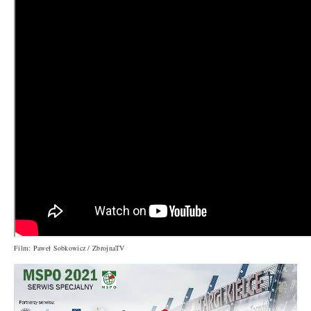
Film: Paweł Sobkowicz / ZbrojnaTV