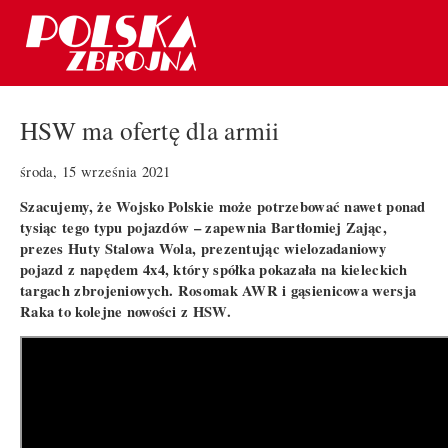
HSW ma ofertę dla armii
środa, 15 września 2021
Szacujemy, że Wojsko Polskie może potrzebować nawet ponad
tysiąc tego typu pojazdów – zapewnia Bartłomiej Zając,
prezes Huty Stalowa Wola, prezentując wielozadaniowy
pojazd z napędem 4x4, który spółka pokazała na kieleckich
targach zbrojeniowych. Rosomak AWR i gąsienicowa wersja
Raka to kolejne nowości z HSW.