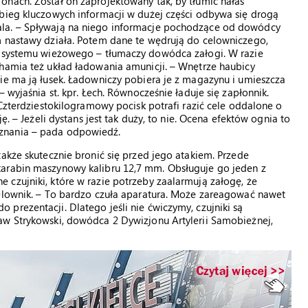
onach. Został on zaprojektowany tak, by tłumić hałas
obieg kluczowych informacji w dużej części odbywa się drogą
ala. – Spływają na niego informacje pochodzące od dowódcy
m nastawy działa. Potem dane te wędrują do celowniczego,
i systemu wieżowego – tłumaczy dowódca załogi. W razie
chamia też układ ładowania amunicji. – Wnętrze haubicy
ie ma ją łusek. Ładowniczy pobiera je z magazynu i umieszcza
 wyjaśnia st. kpr. Łech. Równocześnie ładuje się zapłonnik.
 Czterdziestokilogramowy pocisk potrafi razić cele oddalone o
ę. – Jeżeli dystans jest tak duży, to nie. Ocena efektów ognia to
znania – pada odpowiedź.
akże skutecznie bronić się przed jego atakiem. Przede
karabin maszynowy kalibru 12,7 mm. Obsługuje go jeden z
czujniki, które w razie potrzeby zaalarmują załogę, że
celownik. – To bardzo czuła aparatura. Może zareagować nawet
prezentacji. Dlatego jeśli nie ćwiczymy, czujniki są
aw Strykowski, dowódca 2 Dywizjonu Artylerii Samobieżnej,