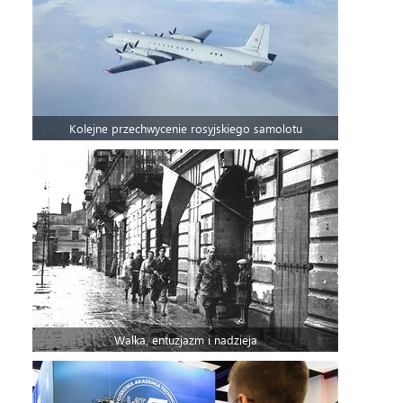
Kolejne przechwycenie rosyjskiego samolotu
Walka, entuzjazm i nadzieja