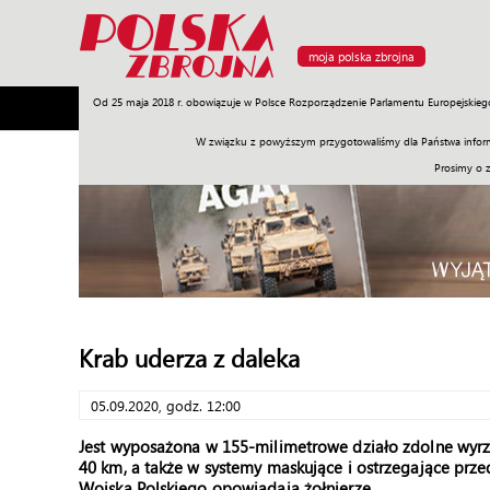
moja polska zbrojna
Od 25 maja 2018 r. obowiązuje w Polsce Rozporządzenie Parlamentu Europejskieg
Armia
Poligon
Sprzęt
Misje
Polityka
Prawo
W związku z powyższym przygotowaliśmy dla Państwa inform
Prosimy o 
Krab uderza z daleka
05.09.2020, godz. 12:00
Jest wyposażona w 155-milimetrowe działo zdolne wyrzu
40 km, a także w systemy maskujące i ostrzegające prze
Wojska Polskiego opowiadają żołnierze.