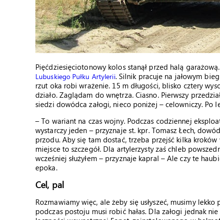
Pięćdziesięciotonowy kolos stanął przed halą garażową
. Silnik pracuje na jałowym bie
Lubuskiego Pułku Artylerii
rzut oka robi wrażenie. 15 m długości, blisko cztery wy
działo. Zaglądam do wnętrza. Ciasno. Pierwszy przedzia
siedzi dowódca załogi, nieco poniżej – celowniczy. Po 
– To wariant na czas wojny. Podczas codziennej eksplo
wystarczy jeden – przyznaje st. kpr. Tomasz Łech, dowódc
przodu. Aby się tam dostać, trzeba przejść kilka kroków
miejsce to szczegół. Dla artylerzysty zaś chleb powszed
wcześniej służyłem – przyznaje kapral – Ale czy te ha
epoka.
Cel, pal
Rozmawiamy więc, ale żeby się usłyszeć, musimy lekko p
podczas postoju musi robić hałas. Dla załogi jednak ni