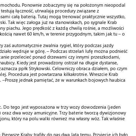
 samochodu. Ponownie zobaczymy się na położonym nieopodal
testują łączność, utrwalają procedury związane z
ami całą baterią. Tutaj mogą trenować praktycznie wszystko,
ski. Tak więc załoga już na stanowiskach, po sygnale Krab
ny piachu. Jego prędkość z każdą chwilą rośnie, a możliwości
dkością nawet 60 km/h, w terenie przygodnym, takim jak tu – o
zy zaś automatycznie zwalnia rygiel, który podczas jazdy
 działo wędruje w górę. – Podczas strzelań lufę można podnieść
stanie przelecieć ponad drzewami czy innymi przeszkodami,
haubicy. Kiedy jest prowadzony ostrzał na długie dystanse,
 zaznacza ppłk Strykowski. Celowniczy obraca działem, po czym
ej. Procedura jest powtarzana kilkakrotnie. Wreszcie Krab
m. –Proszę jednak pamiętać, że w warunkach bojowych haubica
ic. Do tego jest wyposażona w trzy wozy dowodzenia (jeden
 oraz dwa wozy amunicyjne. Trzy baterie tworzą dywizjonowy
onu, który na polu walki również ma własny wóz. Tak właśnie
– Pierwsze Kraby trafiły do nas dwa lata temu. Przyjęcie ich było