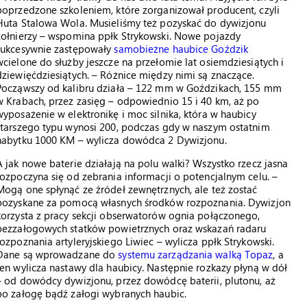
poprzedzone szkoleniem, które zorganizował producent, czyli
Huta Stalowa Wola. Musieliśmy też pozyskać do dywizjonu
żołnierzy – wspomina ppłk Strykowski. Nowe pojazdy
sukcesywnie zastępowały
samobieżne haubice Goździk
wcielone do służby jeszcze na przełomie lat osiemdziesiątych i
dziewięćdziesiątych. – Różnice między nimi są znaczące.
Począwszy od kalibru działa – 122 mm w Goździkach, 155 mm
w Krabach, przez zasięg – odpowiednio 15 i 40 km, aż po
wyposażenie w elektronikę i moc silnika, która w haubicy
starszego typu wynosi 200, podczas gdy w naszym ostatnim
nabytku 1000 KM – wylicza dowódca 2 Dywizjonu.
A jak nowe baterie działają na polu walki? Wszystko rzecz jasna
rozpoczyna się od zebrania informacji o potencjalnym celu. –
Mogą one spłynąć ze źródeł zewnętrznych, ale też zostać
pozyskane za pomocą własnych środków rozpoznania. Dywizjon
korzysta z pracy sekcji obserwatorów ognia połączonego,
bezzałogowych statków powietrznych oraz wskazań radaru
rozpoznania artyleryjskiego Liwiec – wylicza ppłk Strykowski.
Dane są wprowadzane do
systemu zarządzania walką Topaz
, a
ten wylicza nastawy dla haubicy. Następnie rozkazy płyną w dół
– od dowódcy dywizjonu, przez dowódcę baterii, plutonu, aż
po załogę bądź załogi wybranych haubic.