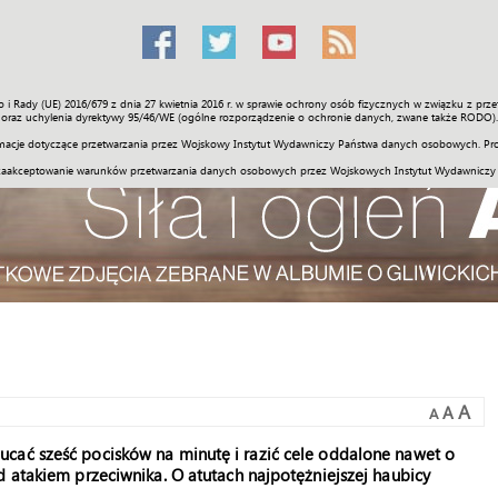
o i Rady (UE) 2016/679 z dnia 27 kwietnia 2016 r. w sprawie ochrony osób fizycznych w związku z 
Świat
Społeczność
Sport
Historia
Galerie
Wideo
ENGLI
oraz uchylenia dyrektywy 95/46/WE (ogólne rozporządzenie o ochronie danych, zwane także RODO).
acje dotyczące przetwarzania przez Wojskowy Instytut Wydawniczy Państwa danych osobowych. Pro
zaakceptowanie warunków przetwarzania danych osobowych przez Wojskowych Instytut Wydawniczy
A
A
A
cać sześć pocisków na minutę i razić cele oddalone nawet o
d atakiem przeciwnika. O atutach najpotężniejszej haubicy