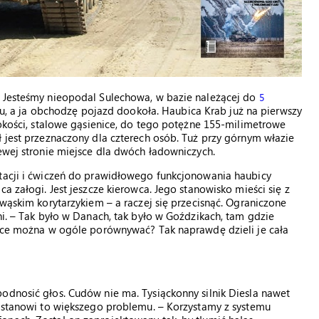
. Jesteśmy nieopodal Sulechowa, w bazie należącej do
5
gu, a ja obchodzę pojazd dookoła. Haubica Krab już na pierwszy
sokości, stalowe gąsienice, do tego potężne 155-milimetrowe
ł jest przeznaczony dla czterech osób. Tuż przy górnym włazie
lewej stronie miejsce dla dwóch ładowniczych.
atacji i ćwiczeń do prawidłowego funkcjonowania haubicy
a załogi. Jest jeszcze kierowca. Jego stanowisko mieści się z
 wąskim korytarzykiem – a raczej się przecisnąć. Ograniczone
ni. – Tak było w Danach, tak było w Goździkach, tam gdzie
ubice można w ogóle porównywać? Tak naprawdę dzieli je cała
odnosić głos. Cudów nie ma. Tysiąckonny silnik Diesla nawet
e stanowi to większego problemu. – Korzystamy z systemu