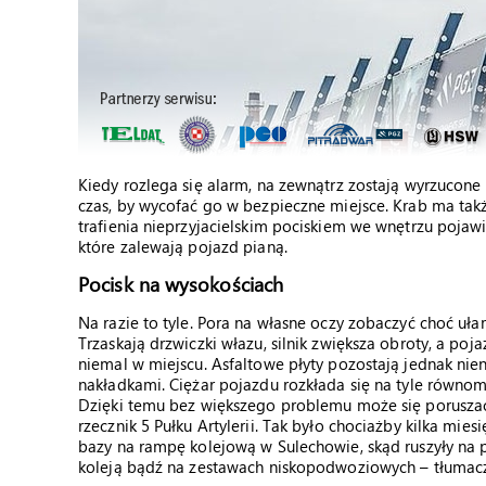
Kiedy rozlega się alarm, na zewnątrz zostają wyrzucone
czas, by wycofać go w bezpieczne miejsce. Krab ma takż
trafienia nieprzyjacielskim pociskiem we wnętrzu pojaw
które zalewają pojazd pianą.
Pocisk na wysokościach
Na razie to tyle. Pora na własne oczy zobaczyć choć uł
Trzaskają drzwiczki włazu, silnik zwiększa obroty, a po
niemal w miejscu. Asfaltowe płyty pozostają jednak ni
nakładkami. Ciężar pojazdu rozkłada się na tyle równomi
Dzięki temu bez większego problemu może się poruszać
rzecznik 5 Pułku Artylerii. Tak było chociażby kilka mi
bazy na rampę kolejową w Sulechowie, skąd ruszyły na p
koleją bądź na zestawach niskopodwoziowych – tłumacz