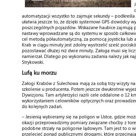
automatyzacji wszystko to zajmuje sekundy – podkreśl
ułatwia jeszcze to, że dzięki systemowi GPS dowódcy wy
poszczególnych pojazdów. Wskazane haubice zajmują poz
nastawy wprowadzane są do systemu w sposób całkowic
cel metodą półautomatyczną, za pomocą joysticka lub 
Krab w ciągu minuty jest zdolny wystrzelić sześć pocisk
pozostawać dłużej niż dwie minuty. Załoga musi się licz
namierzał. Dlatego po wykonaniu zadania należy jak naj
Strykowski.
Lufą ku morzu
Załogi Krabów z Sulechowa mają za sobą trzy wizyty na
szkolenie u producenta. Potem jeszcze dwukrotnie wy
Dywizjonu. Tam artylerzyści razili cele oddalone o 12 km.
wykorzystaniem celowników optycznych oraz prowadzen
do kolejnych zadań.
– Jesienią wybieramy się na poligon w Ustce, gdzie moż
okazji przeprowadzimy pomiary związane choćby z tore
podobne strzały na poligonie lądowym. Tam jest to o w
przelecieć ponad publicznymi drogami, które przecinaj