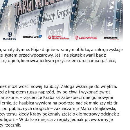
 granaty dymne. Pojazd ginie w szarym obłoku, a załoga zyskuje
e system przeciwpożarowy. Jeśli na skutek awarii bądź
i się ogień, kierowca jednym przyciskiem uruchamia gaśnice,
amek możliwości nowej haubicy. Załoga wskakuje do wnętrza.
jazd z impetem rusza naprzód, by po chwili wykonać zwrot
enaruszone. – Gąsienice Kraba są zabezpieczone gumowymi
ernie, że haubica wywiera na podłoże nacisk mniejszy niż tir.
 po publicznych drogach – zaznacza mjr Marcin Stajkowski,
esięcy temu, kiedy Kraby pokonały sześciokilometrowy odcinek z
oligon. – W dalsze miejsca z reguły jednak przewozimy je
y rzecznik.