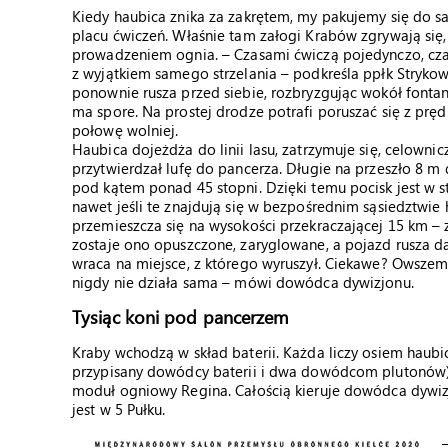
Kiedy haubica znika za zakrętem, my pakujemy się do
placu ćwiczeń. Właśnie tam załogi Krabów zgrywają się, 
prowadzeniem ognia. – Czasami ćwiczą pojedynczo, czas
z wyjątkiem samego strzelania – podkreśla ppłk Strykow
ponownie rusza przed siebie, rozbryzgując wokół fontan
ma spore. Na prostej drodze potrafi poruszać się z prę
połowę wolniej.
Haubica dojeżdża do linii lasu, zatrzymuje się, celownic
przytwierdzał lufę do pancerza. Długie na przeszło 8 m
pod kątem ponad 45 stopni. Dzięki temu pocisk jest w 
nawet jeśli te znajdują się w bezpośrednim sąsiedztwie 
przemieszcza się na wysokości przekraczającej 15 km –
zostaje ono opuszczone, zaryglowane, a pojazd rusza dal
wraca na miejsce, z którego wyruszył. Ciekawe? Owsze
nigdy nie działa sama – mówi dowódca dywizjonu.
Tysiąc koni pod pancerzem
Kraby wchodzą w skład baterii. Każda liczy osiem haub
przypisany dowódcy baterii i dwa dowódcom plutonów)
moduł ogniowy Regina. Całością kieruje dowódca dywizj
jest w 5 Pułku.