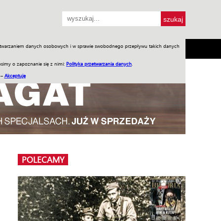
przetwarzaniem danych osobowych i w sprawie swobodnego przepływu takich danych
SH
SKLEP
Jednodniówki
Praca w WIW
simy o zapoznanie się z nimi:
Polityka przetwarzania danych
.
 –
Akceptuję
POLECAMY