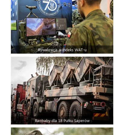
Rywalizacja o indeks WAT-u
Baobaby dla 18 Pułku Saperów