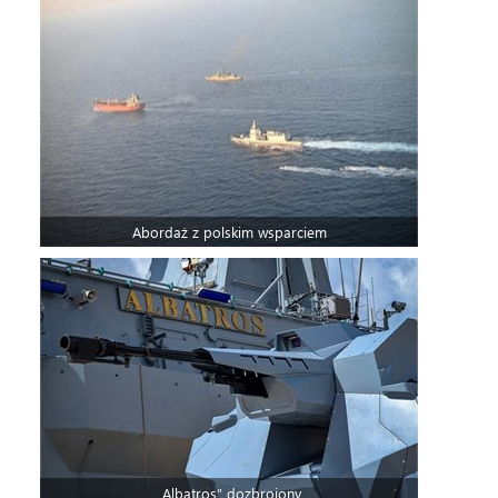
Abordaż z polskim wsparciem
„Albatros” dozbrojony