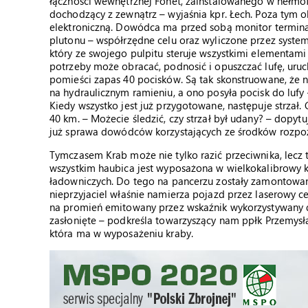
łączności wewnętrznej Fonet, zainstalowanego w hełmof
dochodzący z zewnątrz – wyjaśnia kpr. Łech. Poza tym 
elektroniczną. Dowódca ma przed sobą monitor termin
plutonu – współrzędne celu oraz wyliczone przez syste
który ze swojego pulpitu steruje wszystkimi elementam
potrzeby może obracać, podnosić i opuszczać lufę, uru
pomieści zapas 40 pocisków. Są tak skonstruowane, że n
na hydraulicznym ramieniu, a ono posyła pocisk do lufy –
Kiedy wszystko jest już przygotowane, następuje strzał.
40 km. – Możecie śledzić, czy strzał był udany? – dopytuj
już sprawa dowódców korzystających ze środków rozpo
Tymczasem Krab może nie tylko razić przeciwnika, lecz t
wszystkim haubica jest wyposażona w wielkokalibrowy 
ładowniczych. Do tego na pancerzu zostały zamontowane 
nieprzyjaciel właśnie namierza pojazd przez laserowy 
na promień emitowany przez wskaźnik wykorzystywany do 
zasłonięte – podkreśla towarzyszący nam ppłk Przemysł
która ma w wyposażeniu kraby.