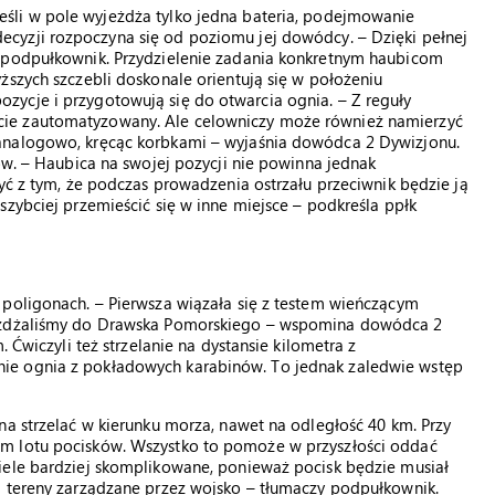
Jeśli w pole wyjeżdża tylko jedna bateria, podejmowanie
decyzji rozpoczyna się od poziomu jej dowódcy. – Dzięki pełnej
a podpułkownik. Przydzielenie zadania konkretnym haubicom
ższych szczebli doskonale orientują się w położeniu
ycje i przygotowują się do otwarcia ognia. – Z reguły
ie zautomatyzowany. Ale celowniczy może również namierzyć
analogowo, kręcąc korbkami – wyjaśnia dowódca 2 Dywizjonu.
ów. – Haubica na swojej pozycji nie powinna jednak
yć z tym, że podczas prowadzenia ostrzału przeciwnik będzie ją
szybciej przemieścić się w inne miejsce – podkreśla ppłk
 poligonach. – Pierwsza wiązała się z testem wieńczącym
jeżdżaliśmy do Drawska Pomorskiego – wspomina dowódca 2
 Ćwiczyli też strzelanie na dystansie kilometra z
ie ognia z pokładowych karabinów. To jednak zaledwie wstęp
na strzelać w kierunku morza, nawet na odległość 40 km. Przy
m lotu pocisków. Wszystko to pomoże w przyszłości oddać
iele bardziej skomplikowane, ponieważ pocisk będzie musiał
ą tereny zarządzane przez wojsko – tłumaczy podpułkownik.