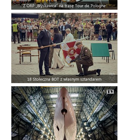
Z ORP „Błyskawica” na trasę Tour de Pologne
18 Stołeczna BOT z własnym sztandarem