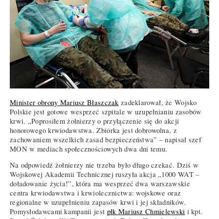
Minister obrony Mariusz Błaszczak
zadeklarował, że Wojsko
Polskie jest gotowe wesprzeć szpitale w uzupełnianiu zasobów
krwi. „Poprosiłem żołnierzy o przyłączenie się do akcji
honorowego krwiodawstwa. Zbiórka jest dobrowolna, z
zachowaniem wszelkich zasad bezpieczeństwa” – napisał szef
MON w mediach społecznościowych dwa dni temu.
Na odpowiedź żołnierzy nie trzeba było długo czekać. Dziś w
Wojskowej Akademii Technicznej ruszyła akcja „1000 WAT –
doładowanie życia!”, która ma wesprzeć dwa warszawskie
centra krwiodawstwa i krwiolecznictwa: wojskowe oraz
regionalne w uzupełnieniu zapasów krwi i jej składników.
Pomysłodawcami kampanii jest
płk Mariusz Chmielewski
i kpt.