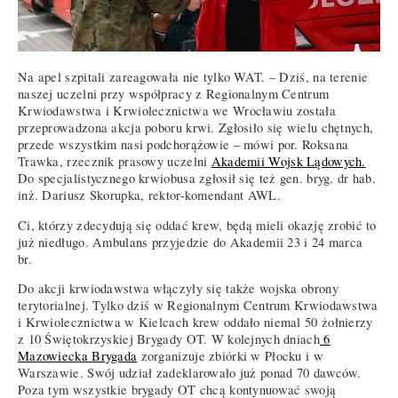
Na apel szpitali zareagowała nie tylko WAT. – Dziś, na terenie
naszej uczelni przy współpracy z Regionalnym Centrum
Krwiodawstwa i Krwiolecznictwa we Wrocławiu została
przeprowadzona akcja poboru krwi. Zgłosiło się wielu chętnych,
przede wszystkim nasi podchorążowie – mówi por. Roksana
Trawka, rzecznik prasowy uczelni
Akademii Wojsk Lądowych.
Do specjalistycznego krwiobusa zgłosił się też gen. bryg. dr hab.
inż. Dariusz Skorupka, rektor-komendant AWL.
Ci, którzy zdecydują się oddać krew, będą mieli okazję zrobić to
już niedługo. Ambulans przyjedzie do Akademii 23 i 24 marca
br.
Do akcji krwiodawstwa włączyły się także wojska obrony
terytorialnej. Tylko dziś w Regionalnym Centrum Krwiodawstwa
i Krwiolecznictwa w Kielcach krew oddało niemal 50 żołnierzy
z 10 Świętokrzyskiej Brygady OT. W kolejnych dniach
6
Mazowiecka Brygada
zorganizuje zbiórki w Płocku i w
Warszawie. Swój udział zadeklarowało już ponad 70 dawców.
Poza tym wszystkie brygady OT chcą kontynuować swoją