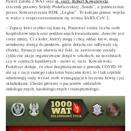
Paweł Żałoba z WAT oraz
st. sierż. Robert Kowalewski
,
rzecznik prasowy Szkoły Podoficerskiej „Sonda”, a jednocześnie
prezes Stowarzyszenia HDK „Legion”. To kolejna pomoc wojska
w walce z rozprzestrzenianiem się wirusa SARS-CoV-2.
– Zapasy krwi szybko się kurczą. Ponieważ rośnie liczba osób
hospitalizowanych oraz poddawanych kwarantannie, dawców jest
coraz mniej. Ci z kolei, którzy mogą i chcą oddać krew, mają
utrudniony dostęp do punktów, gdzie dotychczas odbywały się
zbiórki. Sytuacji nie ułatwia też fakt, że zawieszone zostały
cykliczne akcje organizowane dotąd w szkołach, na uczelniach
czy w centrach handlowych – mówi st. sierż. Kowalewski.
Podoficer dodaje, że choć hospitalizowani z powodu COVID-19
nie są z racji samego zakażenia biorcami krwi, to i tak szpitale
odnotowują stały wzrost osób wymagających leczenia krwią i jej
składnikami. Chodzi głównie o pacjentów oddziałów
onkologicznych, kardiologicznych i transplantologii.