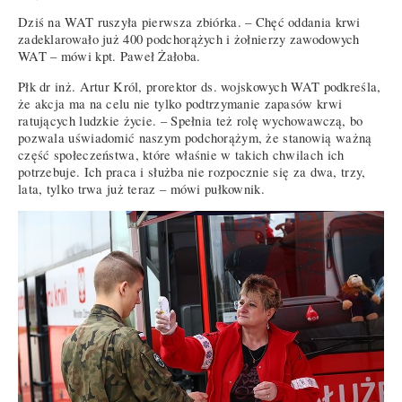
Dziś na WAT ruszyła pierwsza zbiórka. – Chęć oddania krwi
zadeklarowało już 400 podchorążych i żołnierzy zawodowych
WAT – mówi kpt. Paweł Żałoba.
Płk dr inż. Artur Król, prorektor ds. wojskowych WAT podkreśla,
że akcja ma na celu nie tylko podtrzymanie zapasów krwi
ratujących ludzkie życie. – Spełnia też rolę wychowawczą, bo
pozwala uświadomić naszym podchorążym, że stanowią ważną
część społeczeństwa, które właśnie w takich chwilach ich
potrzebuje. Ich praca i służba nie rozpocznie się za dwa, trzy,
lata, tylko trwa już teraz – mówi pułkownik.