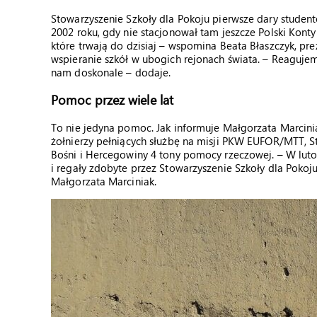
Stowarzyszenie Szkoły dla Pokoju pierwsze dary studen
2002 roku, gdy nie stacjonował tam jeszcze Polski Kont
które trwają do dzisiaj – wspomina Beata Błaszczyk, pre
wspieranie szkół w ubogich rejonach świata. – Reaguje
nam doskonale – dodaje.
Pomoc przez wiele lat
To nie jedyna pomoc. Jak informuje Małgorzata Marci
żołnierzy pełniących służbę na misji PKW EUFOR/MTT, 
Bośni i Hercegowiny 4 tony pomocy rzeczowej. – W lutow
i regały zdobyte przez Stowarzyszenie Szkoły dla Poko
Małgorzata Marciniak.