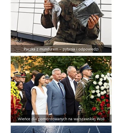
Paczka z mundurem – pytania i odpowiedzi
Wieńce dla pomordowanych na warszawskiej Woli