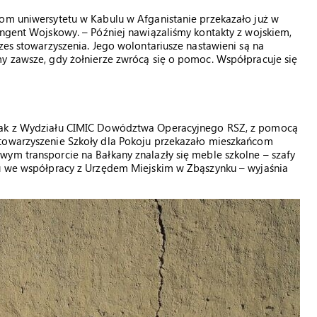
tom uniwersytetu w Kabulu w Afganistanie przekazało już w
yngent Wojskowy. – Później nawiązaliśmy kontakty z wojskiem,
zes stowarzyszenia. Jego wolontariusze nastawieni są na
my zawsze, gdy żołnierze zwrócą się o pomoc. Współpracuje się
niak z Wydziału CIMIC Dowództwa Operacyjnego RSZ, z pomocą
Stowarzyszenie Szkoły dla Pokoju przekazało mieszkańcom
ym transporcie na Bałkany znalazły się meble szkolne – szafy
ju we współpracy z Urzędem Miejskim w Zbąszynku – wyjaśnia