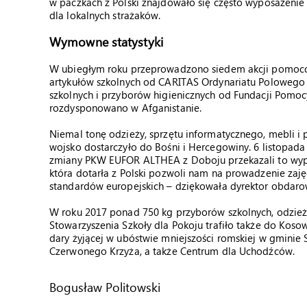
w paczkach z Polski znajdowało się często wyposażenie d
dla lokalnych strażaków.
Wymowne statystyki
W ubiegłym roku przeprowadzono siedem akcji pomocowy
artykułów szkolnych od CARITAS Ordynariatu Polowego 
szkolnych i przyborów higienicznych od Fundacji Pomo
rozdysponowano w Afganistanie.
Niemal tonę odzieży, sprzętu informatycznego, mebli i
wojsko dostarczyło do Bośni i Hercegowiny. 6 listopad
zmiany PKW EUFOR ALTHEA z Doboju przekazali to wypos
która dotarła z Polski pozwoli nam na prowadzenie zaję
standardów europejskich – dziękowała dyrektor obdarow
W roku 2017 ponad 750 kg przyborów szkolnych, odzieży
Stowarzyszenia Szkoły dla Pokoju trafiło także do Koso
dary żyjącej w ubóstwie mniejszości romskiej w gminie 
Czerwonego Krzyża, a także Centrum dla Uchodźców.
Bogusław Politowski