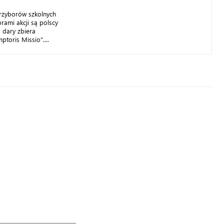
przyborów szkolnych
orami akcji są polscy
a dary zbiera
toris Missio”....