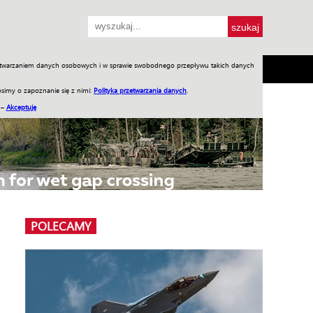
przetwarzaniem danych osobowych i w sprawie swobodnego przepływu takich danych
SH
SKLEP
Jednodniówki
Praca w WIW
simy o zapoznanie się z nimi:
Polityka przetwarzania danych
.
 –
Akceptuję
POLECAMY