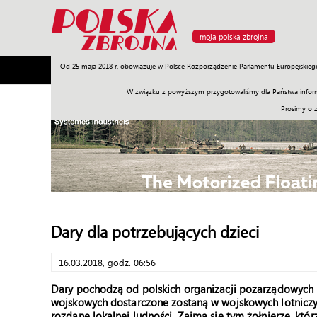
moja polska zbrojna
Od 25 maja 2018 r. obowiązuje w Polsce Rozporządzenie Parlamentu Europejskieg
Armia
Poligon
Sprzęt
Misje
Polityka
Prawo
W związku z powyższym przygotowaliśmy dla Państwa inform
Prosimy o 
Dary dla potrzebujących dzieci
16.03.2018, godz. 06:56
Dary pochodzą od polskich organizacji pozarządowych 
wojskowych dostarczone zostaną w wojskowych lotniczy
rozdane lokalnej ludności. Zajmą się tym żołnierze, któr