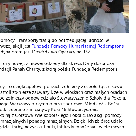
mocy. Transporty trafią do potrzebującej ludności w
wszej akcji jest
Fundacja Pomocy Humanitarnej Redemptoris
rdynatorem jest Dowództwo Operacyjne RSZ.
tony nowej, zimowej odzieży dla dzieci. Dary dostarczą
dacji Panah Charity, z którą polska Fundacja Redemptoris
ny. To dzięki apelowi polskich żołnierzy Zespołu Łącznikowo-
atroli żołnierze zauważyli, że w wioskach oraz małych osadach
bę żołnierzy odpowiedziało Stowarzyszenie Szkoły dla Pokoju,
znego Warszawy otrzymało piłki sportowe. Młodzież z Bośni i
tki zebrane z inicjatywy Koła 46 Stowarzyszenia
olną z Gorzowa Wielkopolskiego i okolic. Do akcji pomocy
gimnazjalnych i ponadgimnazjalnych. Dzięki ich zbiórce udało
dzle, farby, nożyczki, linijki, tabliczki mnożenia i wiele innych