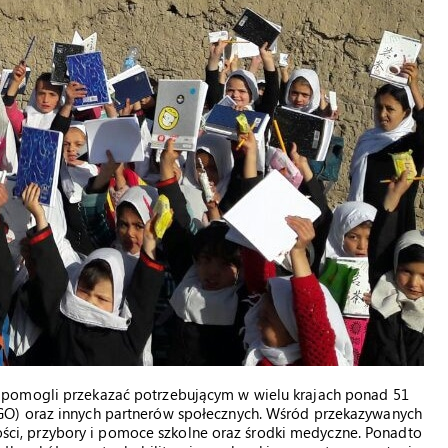
 pomogli przekazać potrzebującym w wielu krajach ponad 51
GO) oraz innych partnerów społecznych. Wśród przekazywanych
stości, przybory i pomoce szkolne oraz środki medyczne. Ponadto