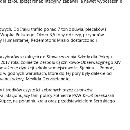
la szkół, sprzęt rehabilitacyjny, zabawki, a nawet wyposażenie
ch. Do Iraku trafiło ponad 7 ton obuwia, plecaków i
Wojska Polskiego. Około 3,5 tony odzieży, przyborów
cy Humanitarnej Redemptoris Missio dostarczono i
 przyborów szkolnych od Stowarzyszenia Szkoły dla Pokoju
a 2017 roku żołnierze Zespołu Łącznikowo-Obserwacyjnego XIV
ażenie dyrekcji szkoły w miejscowości Sjenina. – Pomoc,
ć w godnych warunkach, które do tej pory były dalekie od
anej szkoły, Mevlida Dervisefendic.
 i środków czystości zebranych przez członków
wa. Stacjonujący tam polscy żołnierze PKW KFOR przekazali
Strpce, na południu kraju oraz przedstawicielom Serbskiego