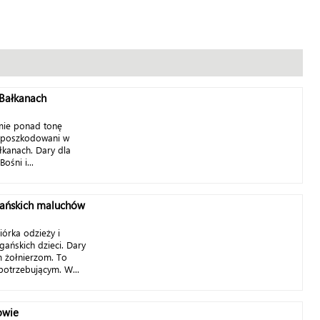
Bałkanach
sumie ponad tonę
ą poszkodowani w
łkanach. Dary dla
śni i...
fgańskich maluchów
iórka odzieży i
gańskich dzieci. Dary
im żołnierzom. To
potrzebującym. W...
owie