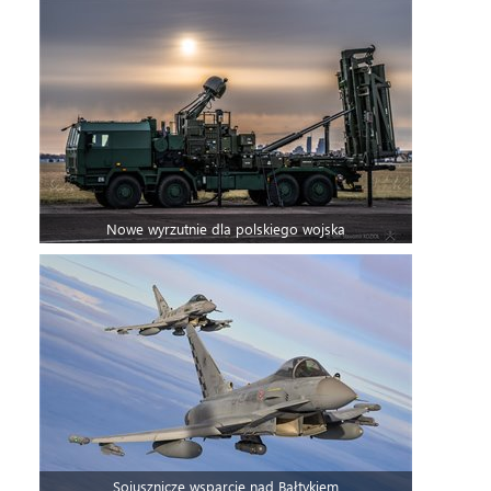
Nowe wyrzutnie dla polskiego wojska
Sojusznicze wsparcie nad Bałtykiem