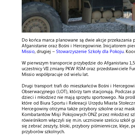
Do końca marca planowane są dwie akcje przekazania po
Afganistanie oraz Bośni i Hercegowinie. Inicjatorem pier
Missio
, drugiej –
Stowarzyszenie Szkoły dla Pokoju
. Koo
W pierwszym transporcie przybędzie do Afganistanu 1,5 
uczestnicy VII zmiany PKW RSM oraz przedstawiciele Fun
Missio współpracuje od wielu lat.
Drugi transport trafi do mieszkańców Bośni i Hercegowi
Obserwacyjnego (LOT), którzy tam stacjonują. Podczas p
dzieci i młodzież nie mają sprzętu sportowego. Na proś
które od Biura Sportu i Rekreacji Urzędu Miasta Stołec
Hercegowiny otrzyma także przybory szkolne oraz masko
Kombatantów Misji Pokojowych ONZ przez młodzież szk
rówieśnikom włączyli się m.in. uczniowie sześciu szkół 
się zebrać zeszyty, bloki, przybory piśmiennicze, kleje, pę
przyborów szkolnych.