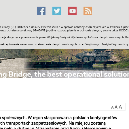
o i Rady (UE) 2016/679 z dnia 27 kwietnia 2016 r. w sprawie ochrony osób fizycznych w związku z 
Świat
Społeczność
Sport
Historia
Galerie
Wideo
ENGLI
oraz uchylenia dyrektywy 95/46/WE (ogólne rozporządzenie o ochronie danych, zwane także RODO).
acje dotyczące przetwarzania przez Wojskowy Instytut Wydawniczy Państwa danych osobowych. Pro
zaakceptowanie warunków przetwarzania danych osobowych przez Wojskowych Instytut Wydawniczy
A
A
A
i społecznych. W rejon stacjonowania polskich kontyngentów
ch transportach zaopatrzeniowych. Na miejscu zostaną
zy pełnią służbę w Afganistanie oraz Bośni i Hercegowinie.