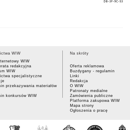
DB-3F-9C-53
ictwa WIW
Na skróty
nternetowy WIW
rata redakcyjna
Oferta reklamowa
ism WIW
Buzdygany - regulamin
ctwa specjalistyczne
Linki
cje
Redakcja
in przekazywania materiałów
O WIW
Patronaty medialne
min konkursów WIW
Zamówienia publiczne
Platforma zakupowa WIW
Mapa strony
Ogłoszenia o pracę