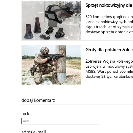
Sprzęt noktowizyjny dla
620 kompletów gogli noktow
lornetek noktowizyjnych pol
ciągu trzech lat otrzymają
dostawę sprzętu optoelektr
Groty dla polskich żołni
Żołnierze Wojska Polskiego
uzbrojeni w modułowy syste
MSBS. Wart ponad 500 mln 
dostawę 53 tys. karabinków
dodaj komentarz
nick
adres e-mail