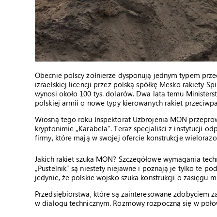
Obecnie polscy żołnierze dysponują jednym typem prz
izraelskiej licencji przez polską spółkę Mesko rakiety S
wynosi około 100 tys. dolarów. Dwa lata temu Ministe
polskiej armii o nowe typy kierowanych rakiet przeciwp
Wiosną tego roku Inspektorat Uzbrojenia MON przeprow
kryptonimie „Karabela”. Teraz specjaliści z instytucji
firmy, które mają w swojej ofercie konstrukcje wieloraz
Jakich rakiet szuka MON? Szczegółowe wymagania tec
„Pustelnik” są niestety niejawne i poznają je tylko te
jedynie, że polskie wojsko szuka konstrukcji o zasięgu
Przedsiębiorstwa, które są zainteresowane zdobyciem z
w dialogu technicznym. Rozmowy rozpoczną się w połowi