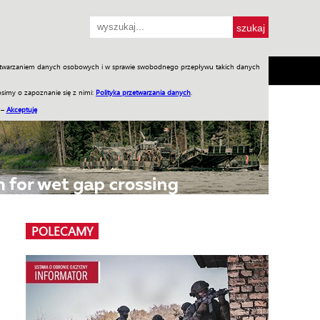
przetwarzaniem danych osobowych i w sprawie swobodnego przepływu takich danych
SH
SKLEP
Jednodniówki
Praca w WIW
simy o zapoznanie się z nimi:
Polityka przetwarzania danych
.
 –
Akceptuję
POLECAMY