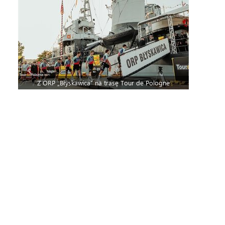
Z ORP „Błyskawica” na trasę Tour de Pologne