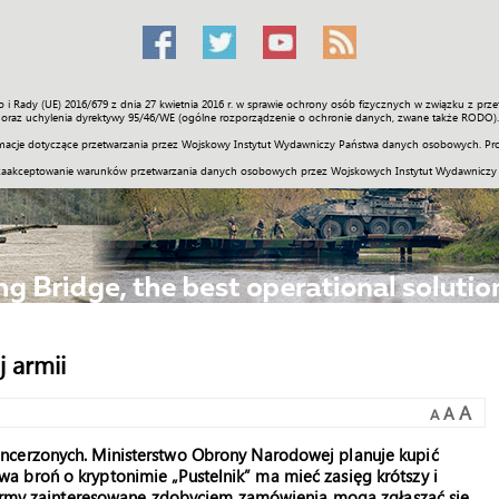
o i Rady (UE) 2016/679 z dnia 27 kwietnia 2016 r. w sprawie ochrony osób fizycznych w związku z 
Świat
Społeczność
Sport
Historia
Galerie
Wideo
ENGLI
oraz uchylenia dyrektywy 95/46/WE (ogólne rozporządzenie o ochronie danych, zwane także RODO).
acje dotyczące przetwarzania przez Wojskowy Instytut Wydawniczy Państwa danych osobowych. Pro
zaakceptowanie warunków przetwarzania danych osobowych przez Wojskowych Instytut Wydawniczy
j armii
A
A
A
ncerzonych. Ministerstwo Obrony Narodowej planuje kupić
 broń o kryptonimie „Pustelnik” ma mieć zasięg krótszy i
Firmy zainteresowane zdobyciem zamówienia mogą zgłaszać się