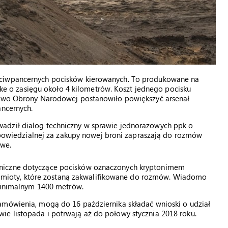
eciwpancernych pocisków kierowanych. To produkowane na
pike o zasięgu około 4 kilometrów. Koszt jednego pocisku
rstwo Obrony Narodowej postanowiło powiększyć arsenał
ancernych.
adził dialog techniczny w sprawie jednorazowych ppk o
 odpowiedzialnej za zakupy nowej broni zapraszają do rozmów
owe.
hniczne dotyczące pocisków oznaczonych kryptonimem
 podmioty, które zostaną zakwalifikowane do rozmów. Wiadomo
 minimalnym 1400 metrów.
amówienia, mogą do 16 października składać wnioski o udział
e listopada i potrwają aż do połowy stycznia 2018 roku.