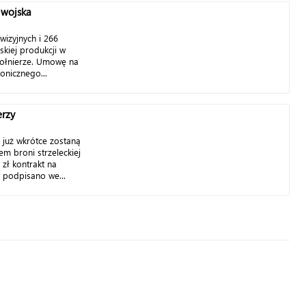
 wojska
izyjnych i 266
skiej produkcji w
 żołnierze. Umowę na
onicznego...
erzy
 już wkrótce zostaną
m broni strzeleckiej
zł kontrakt na
 podpisano we...