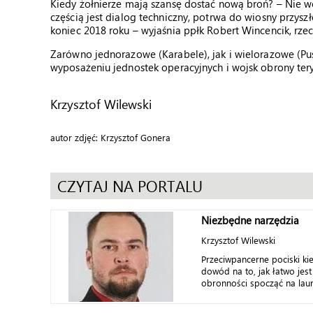
Kiedy żołnierze mają szansę dostać nową broń? – Nie wc
częścią jest dialog techniczny, potrwa do wiosny przys
koniec 2018 roku – wyjaśnia ppłk Robert Wincencik, rz
Zarówno jednorazowe (Karabele), jak i wielorazowe (Pus
wyposażeniu jednostek operacyjnych i wojsk obrony teryt
Krzysztof Wilewski
autor zdjęć: Krzysztof Gonera
CZYTAJ NA PORTALU
Niezbędne narzędzia
Krzysztof Wilewski
Przeciwpancerne pociski ki
dowód na to, jak łatwo jest
obronności spocząć na laura