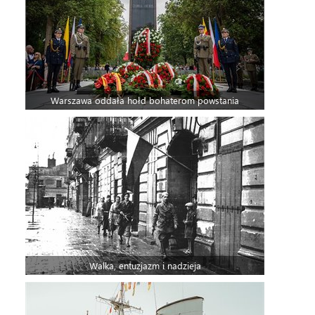
Warszawa oddała hołd bohaterom powstania
Walka, entuzjazm i nadzieja