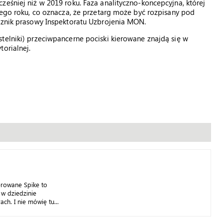
ześniej niż w 2019 roku. Faza analityczno-koncepcyjna, której
złego roku, co oznacza, że przetarg może być rozpisany pod
ecznik prasowy Inspektoratu Uzbrojenia MON.
telniki) przeciwpancerne pociski kierowane znajdą się w
orialnej.
erowane Spike to
 w dziedzinie
ch. I nie mówię tu...