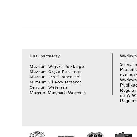
Nasi partnerzy
Wydawn
Sklep I
Muzeum Wojska Polskiego
Prenume
Muzeum Oręża Polskiego
czasop
Muzeum Broni Pancernej
Wydawni
Muzeum Sił Powietrznych
Publika
Centrum Weterana
Regulam
Muzeum Marynarki Wojennej
do WIW
Regula