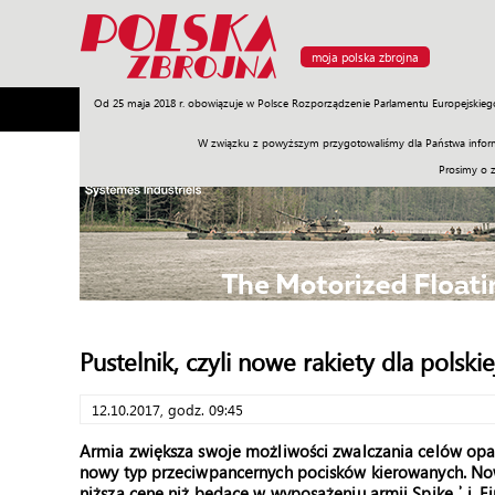
moja polska zbrojna
Od 25 maja 2018 r. obowiązuje w Polsce Rozporządzenie Parlamentu Europejskieg
Armia
Poligon
Sprzęt
Misje
Polityka
Prawo
W związku z powyższym przygotowaliśmy dla Państwa inform
Prosimy o 
Pustelnik, czyli nowe rakiety dla polskie
12.10.2017, godz. 09:45
Armia zwiększa swoje możliwości zwalczania celów opa
nowy typ przeciwpancernych pocisków kierowanych. Nowa
niższą cenę niż będące w wyposażeniu armii Spike
ʾ
i. 