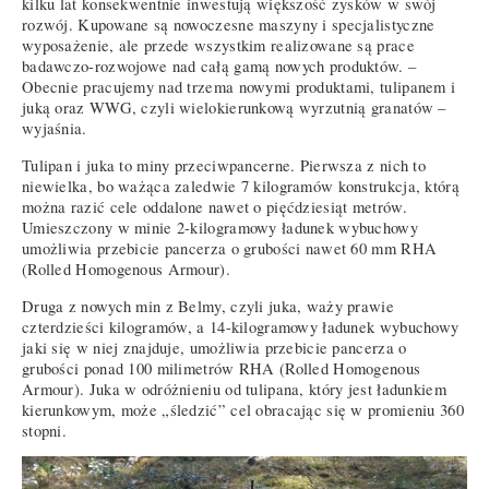
kilku lat konsekwentnie inwestują większość zysków w swój
rozwój. Kupowane są nowoczesne maszyny i specjalistyczne
wyposażenie, ale przede wszystkim realizowane są prace
badawczo-rozwojowe nad całą gamą nowych produktów. –
Obecnie pracujemy nad trzema nowymi produktami, tulipanem i
juką oraz WWG, czyli wielokierunkową wyrzutnią granatów –
wyjaśnia.
Tulipan i juka to miny przeciwpancerne. Pierwsza z nich to
niewielka, bo ważąca zaledwie 7 kilogramów konstrukcja, którą
można razić cele oddalone nawet o pięćdziesiąt metrów.
Umieszczony w minie 2-kilogramowy ładunek wybuchowy
umożliwia przebicie pancerza o grubości nawet 60 mm RHA
(Rolled Homogenous Armour).
Druga z nowych min z Belmy, czyli juka, waży prawie
czterdzieści kilogramów, a 14-kilogramowy ładunek wybuchowy
jaki się w niej znajduje, umożliwia przebicie pancerza o
grubości ponad 100 milimetrów RHA (Rolled Homogenous
Armour). Juka w odróżnieniu od tulipana, który jest ładunkiem
kierunkowym, może „śledzić” cel obracając się w promieniu 360
stopni.