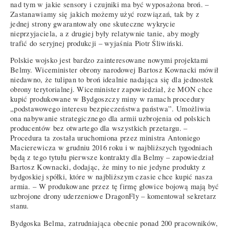
nad tym w jakie sensory i czujniki ma być wyposażona broń. –
Zastanawiamy się jakich możemy użyć rozwiązań, tak by z
jednej strony gwarantowały one skuteczne wykrycie
nieprzyjaciela, a z drugiej były relatywnie tanie, aby mogły
trafić do seryjnej produkcji – wyjaśnia Piotr Śliwiński.
Polskie wojsko jest bardzo zainteresowane nowymi projektami
Belmy. Wiceminister obrony narodowej Bartosz Kownacki mówił
niedawno, że tulipan to broń idealnie nadająca się dla jednostek
obrony terytorialnej. Wiceminister zapowiedział, że MON chce
kupić produkowane w Bydgoszczy miny w ramach procedury
„podstawowego interesu bezpieczeństwa państwa”. Umożliwia
ona nabywanie strategicznego dla armii uzbrojenia od polskich
producentów bez otwartego dla wszystkich przetargu. –
Procedura ta została uruchomiona przez ministra Antoniego
Macierewicza w grudniu 2016 roku i w najbliższych tygodniach
będą z tego tytułu pierwsze kontrakty dla Belmy – zapowiedział
Bartosz Kownacki, dodając, że miny to nie jedyne produkty z
bydgoskiej spółki, które w najbliższym czasie chce kupić nasza
armia. – W produkowane przez tę firmę głowice bojową mają być
uzbrojone drony uderzeniowe DragonFly – komentował sekretarz
stanu.
Bydgoska Belma, zatrudniająca obecnie ponad 200 pracowników,