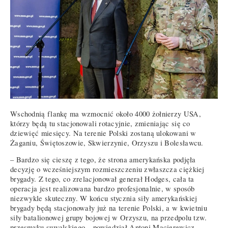
Wschodnią flankę ma wzmocnić około 4000 żołnierzy USA,
którzy będą tu stacjonowali rotacyjnie, zmieniając się co
dziewięć miesięcy. Na terenie Polski zostaną ulokowani w
Żaganiu, Świętoszowie, Skwierzynie, Orzyszu i Bolesławcu.
– Bardzo się cieszę z tego, że strona amerykańska podjęła
decyzję o wcześniejszym rozmieszczeniu zwłaszcza ciężkiej
brygady. Z tego, co zrelacjonował generał Hodges, cała ta
operacja jest realizowana bardzo profesjonalnie, w sposób
niezwykle skuteczny. W końcu stycznia siły amerykańskiej
brygady będą stacjonowały już na terenie Polski, a w kwietniu
siły batalionowej grupy bojowej w Orzyszu, na przedpolu tzw.
przesmyku suwalskiego – powiedział Antoni Macierewicz. –