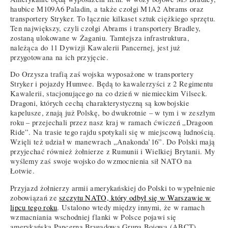
haubice M109A6 Paladin, a także czołgi M1A2 Abrams oraz
transportery Stryker. To łącznie kilkaset sztuk ciężkiego sprzętu.
Ten największy, czyli czołgi Abrams i transportery Bradley,
zostaną ulokowane w Żaganiu. Tamtejsza infrastruktura,
należąca do 11 Dywizji Kawalerii Pancernej, jest już
przygotowana na ich przyjęcie.
Do Orzysza trafią zaś wojska wyposażone w transportery
Stryker i pojazdy Humvee. Będą to kawalerzyści z 2 Regimentu
Kawalerii, stacjonującego na co dzień w niemieckim Vilseck.
Dragoni, których cechą charakterystyczną są kowbojskie
kapelusze, znają już Polskę, bo dwukrotnie – w tym i w zeszłym
roku – przejechali przez nasz kraj w ramach ćwiczeń „Dragoon
Ride”. Na trasie tego rajdu spotykali się w miejscową ludnością.
Wzięli też udział w manewrach „Anakonda’16”. Do Polski mają
przyjechać również żołnierze z Rumunii i Wielkiej Brytanii. My
wyślemy zaś swoje wojsko do wzmocnienia sił NATO na
Łotwie.
Przyjazd żołnierzy armii amerykańskiej do Polski to wypełnienie
zobowiązań ze
szczytu NATO, który odbył się w Warszawie w
lipcu tego roku
. Ustalono wtedy między innymi, że w ramach
wzmacniania wschodniej flanki w Polsce pojawi się
amerykańska Pancerna Brygadowa Grupa Bojowa (ABCT).