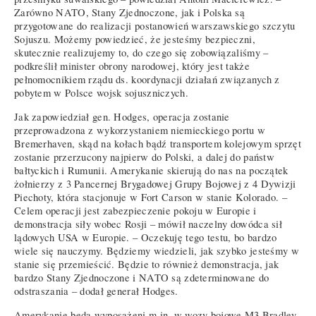
Zarówno NATO, Stany Zjednoczone, jak i Polska są
przygotowane do realizacji postanowień warszawskiego szczytu
Sojuszu. Możemy powiedzieć, że jesteśmy bezpieczni,
skutecznie realizujemy to, do czego się zobowiązaliśmy –
podkreślił minister obrony narodowej, który jest także
pełnomocnikiem rządu ds. koordynacji działań związanych z
pobytem w Polsce wojsk sojuszniczych.
Jak zapowiedział gen. Hodges, operacja zostanie
przeprowadzona z wykorzystaniem niemieckiego portu w
Bremerhaven, skąd na kołach bądź transportem kolejowym sprzęt
zostanie przerzucony najpierw do Polski, a dalej do państw
bałtyckich i Rumunii. Amerykanie skierują do nas na początek
żołnierzy z 3 Pancernej Brygadowej Grupy Bojowej z 4 Dywizji
Piechoty, która stacjonuje w Fort Carson w stanie Kolorado. –
Celem operacji jest zabezpieczenie pokoju w Europie i
demonstracja siły wobec Rosji – mówił naczelny dowódca sił
lądowych USA w Europie. – Oczekuję tego testu, bo bardzo
wiele się nauczymy. Będziemy wiedzieli, jak szybko jesteśmy w
stanie się przemieścić. Będzie to również demonstracja, jak
bardzo Stany Zjednoczone i NATO są zdeterminowane do
odstraszania – dodał generał Hodges.
Amerykanie będą wyposażeni m.in. w wozy bojowe M3 Bradley,