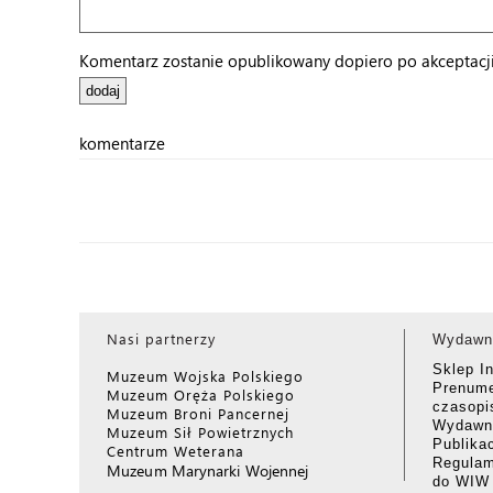
Komentarz zostanie opublikowany dopiero po akceptacji 
komentarze
Nasi partnerzy
Wydawn
Sklep I
Muzeum Wojska Polskiego
Prenume
Muzeum Oręża Polskiego
czasop
Muzeum Broni Pancernej
Wydawni
Muzeum Sił Powietrznych
Publika
Centrum Weterana
Regulam
Muzeum Marynarki Wojennej
do WIW