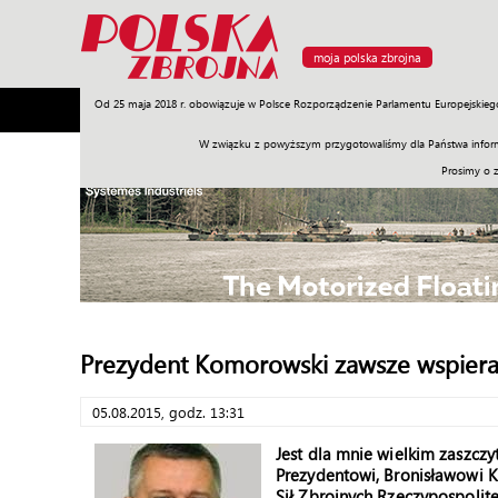
moja polska zbrojna
Od 25 maja 2018 r. obowiązuje w Polsce Rozporządzenie Parlamentu Europejskieg
Armia
Poligon
Sprzęt
Misje
Polityka
Prawo
W związku z powyższym przygotowaliśmy dla Państwa inform
Prosimy o 
Prezydent Komorowski zawsze wspiera
05.08.2015, godz. 13:31
Jest dla mnie wielkim zaszcz
Prezydentowi, Bronisławowi K
Sił Zbrojnych Rzeczypospoli