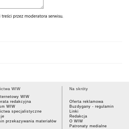
treści przez moderatora serwisu.
ictwa WIW
Na skróty
nternetowy WIW
rata redakcyjna
Oferta reklamowa
ism WIW
Buzdygany - regulamin
ctwa specjalistyczne
Linki
cje
Redakcja
in przekazywania materiałów
O WIW
Patronaty medialne