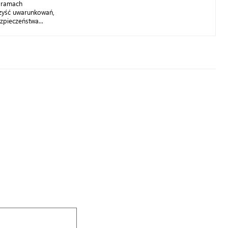
w ramach
rzyść uwarunkowań,
pieczeństwa...