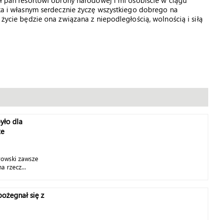
ał pan resortowi obrony narodowej i mi osobiście w ciągu
ska i własnym serdecznie życzę wszystkiego dobrego na
 życie będzie ona związana z niepodległością, wolnością i siłą
yło dla
ze
rowski zawsze
a rzecz...
ożegnał się z