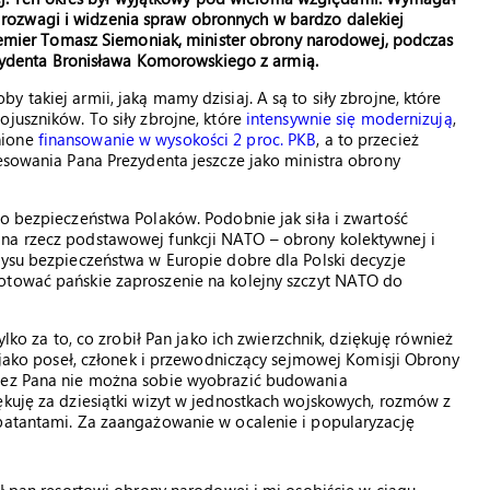
, rozwagi i widzenia spraw obronnych w bardzo dalekiej
emier Tomasz Siemoniak, minister obrony narodowej, podczas
zydenta Bronisława Komorowskiego z armią.
 takiej armii, jaką mamy dzisiaj. A są to siły zbrojne, które
juszników. To siły zbrojne, które
intensywnie się modernizują
,
nione
finansowanie w wysokości 2 proc. PKB
, a to przecież
resowania Pana Prezydenta jeszcze jako ministra obrony
do bezpieczeństwa Polaków. Podobnie jak siła i zwartość
 na rzecz podstawowej funkcji NATO – obrony kolektywnej i
zysu bezpieczeństwa w Europie dobre dla Polski decyzje
notować pańskie zaproszenie na kolejny szczyt NATO do
ylko za to, co zrobił Pan jako ich zwierzchnik, dziękuję również
i jako poseł, członek i przewodniczący sejmowej Komisji Obrony
 Bez Pana nie można sobie wyobrazić budowania
ękuję za dziesiątki wizyt w jednostkach wojskowych, rozmów z
mbatantami. Za zaangażowanie w ocalenie i popularyzację