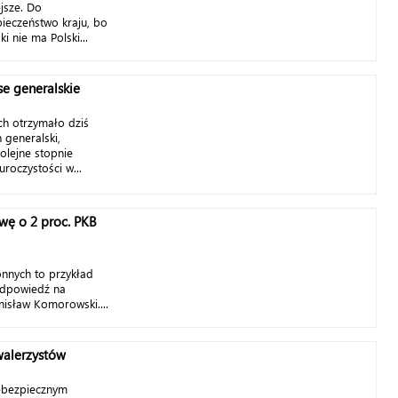
jsze. Do
pieczeństwo kraju, bo
ki nie ma Polski...
e generalskie
ch otrzymało dziś
 generalski,
olejne stopnie
uroczystości w...
wę o 2 proc. PKB
nnych to przykład
odpowiedź na
nisław Komorowski....
walerzystów
iebezpiecznym