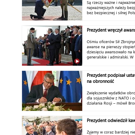
Są rzeczy ważne i najważnie
najważniejszych należy bez
bez bezpiecznej i silnej Pols
Prezydent wręczył awans
Ośmiu oficerów Sił Zbrojny
awanse na pierwszy stopień
dziesięciu awansowało na k
generalskie i admiralski. W 
Prezydent podpisał usta
na obronność
Zwiększenie wydatków obro
dla sojuszników z NATO i 
działania Rosji – mówił Bro
Prezydent odwiedził ka
Żyjemy w coraz bardziej n