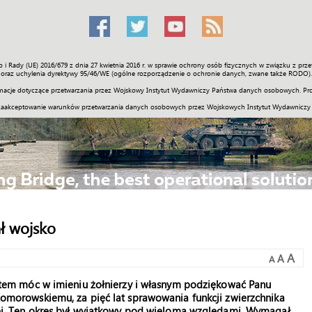
o i Rady (UE) 2016/679 z dnia 27 kwietnia 2016 r. w sprawie ochrony osób fizycznych w związku z 
Świat
Społeczność
Sport
Historia
Galerie
Wideo
ENGLI
oraz uchylenia dyrektywy 95/46/WE (ogólne rozporządzenie o ochronie danych, zwane także RODO).
acje dotyczące przetwarzania przez Wojskowy Instytut Wydawniczy Państwa danych osobowych. Pro
zaakceptowanie warunków przetwarzania danych osobowych przez Wojskowych Instytut Wydawniczy
ł wojsko
A
A
A
ytem móc w imieniu żołnierzy i własnym podziękować Panu
omorowskiemu, za pięć lat sprawowania funkcji zwierzchnika
tej. Ten okres był wyjątkowy pod wieloma względami. Wymagał