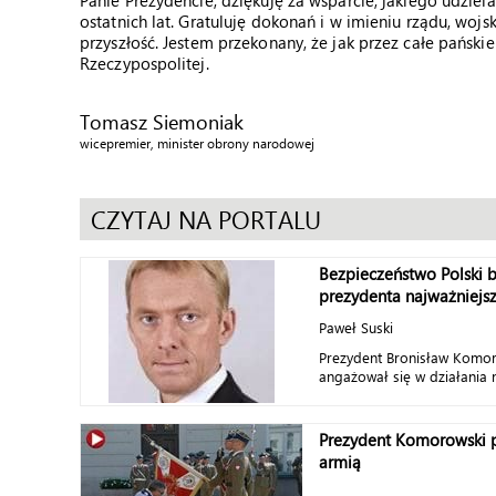
Panie Prezydencie, dziękuję za wsparcie, jakiego udziel
ostatnich lat. Gratuluję dokonań i w imieniu rządu, woj
przyszłość. Jestem przekonany, że jak przez całe pańskie
Rzeczypospolitej.
Tomasz Siemoniak
wicepremier, minister obrony narodowej
CZYTAJ NA PORTALU
Bezpieczeństwo Polski b
prezydenta najważniejs
Paweł Suski
Prezydent Bronisław Komo
angażował się w działania n
Prezydent Komorowski p
armią