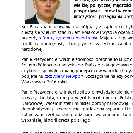
wielkiej politycznej mądrości
perspektywie – mówił wicepr
uroczystości pożegnania pre
Bez Pana zaangażowania i współpracy z rządem nie byłoby
cieszą się wielkim szacunkiem Polaków i wysoką oceną so
przeszły
reformę systemu dowodzenia
. Mają też zapew
środki na obronę były – tradycyjnie – w centrum zainte
narodowej.
Panie Prezydencie, właśnie zdolności obronne to klucz 
Sojuszu Północnoatlantyckiego. Pańskie zaangażowanie
artykułu 5 sprawiło zmianę podejścia i w warunkach kry
podjęte na
szczycie w Newport
. Szczególnie należy od
Warszawy w 2016 roku.
Panie Prezydencie, w imieniu sił zbrojnych dziękuję nie t
za wszystkie lata, które poświęcił Pan obronności Polsk
Narodowej, wiceminister i minister obrony narodowej.
demokratycznej, nowoczesnej, profesjonalnej armii. Dzi
żołnierzami i żołnierskimi rodzinami, weteranami i ko
wspaniałej historii oręża polskiego.