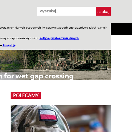
przetwarzaniem danych osobowych i w sprawie swobodnego przepływu takich danych
SH
SKLEP
Jednodniówki
Praca w WIW
simy o zapoznanie się z nimi:
Polityka przetwarzania danych
.
 –
Akceptuję
POLECAMY