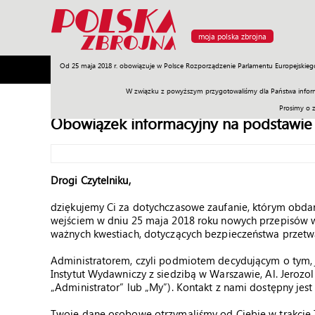
moja polska zbrojna
Od 25 maja 2018 r. obowiązuje w Polsce Rozporządzenie Parlamentu Europejskieg
Armia
Poligon
Sprzęt
Misje
Polityka
Prawo
W związku z powyższym przygotowaliśmy dla Państwa inform
Prosimy o 
Obowiązek informacyjny na podstawie
Drogi Czytelniku,
dziękujemy Ci za dotychczasowe zaufanie, którym obdar
wejściem w dniu 25 maja 2018 roku nowych przepisów w
ważnych kwestiach, dotyczących bezpieczeństwa przet
Administratorem, czyli podmiotem decydującym o tym,
Instytut Wydawniczy z siedzibą w Warszawie, Al. Jerozo
„Administrator” lub „My”). Kontakt z nami dostępny je
Twoje dane osobowe otrzymaliśmy od Ciebie w trakcie 