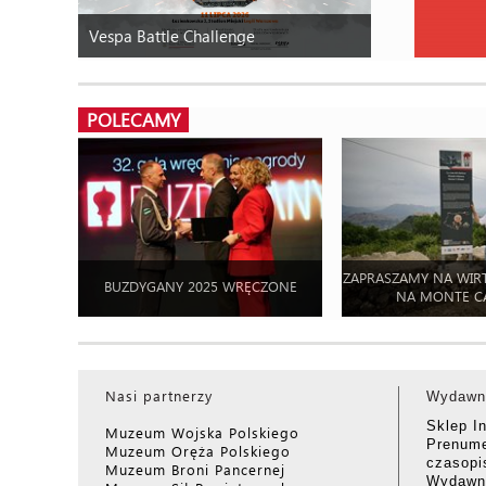
Vespa Battle Challenge
POLECAMY
ZAPRASZAMY NA WIR
BUZDYGANY 2025 WRĘCZONE
NA MONTE C
Nasi partnerzy
Wydawn
Sklep I
Muzeum Wojska Polskiego
Prenume
Muzeum Oręża Polskiego
czasop
Muzeum Broni Pancernej
Wydawni