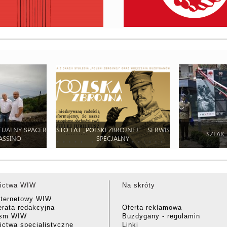
TUALNY SPACER
STO LAT „POLSKI ZBROJNEJ” - SERWIS
SZLAK
ASSINO
SPECJALNY
ictwa WIW
Na skróty
nternetowy WIW
rata redakcyjna
Oferta reklamowa
ism WIW
Buzdygany - regulamin
ctwa specjalistyczne
Linki