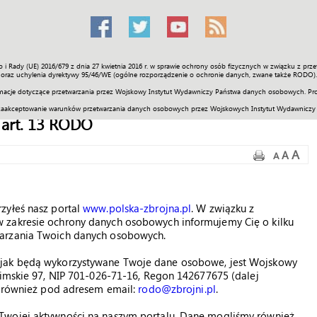
o i Rady (UE) 2016/679 z dnia 27 kwietnia 2016 r. w sprawie ochrony osób fizycznych w związku z 
Świat
Społeczność
Sport
Historia
Galerie
Wideo
ENGLI
oraz uchylenia dyrektywy 95/46/WE (ogólne rozporządzenie o ochronie danych, zwane także RODO).
acje dotyczące przetwarzania przez Wojskowy Instytut Wydawniczy Państwa danych osobowych. Pro
zaakceptowanie warunków przetwarzania danych osobowych przez Wojskowych Instytut Wydawniczy
 art. 13 RODO
A
A
A
zyłeś nasz portal
www.polska-zbrojna.pl
. W związku z
 zakresie ochrony danych osobowych informujemy Cię o kilku
warzania Twoich danych osobowych.
 jak będą wykorzystywane Twoje dane osobowe, jest Wojskowy
limskie 97, NIP 701-026-71-16, Regon 142677675 (dalej
st również pod adresem email:
rodo@zbrojni.pl
.
Twojej aktywności na naszym portalu. Dane mogliśmy również