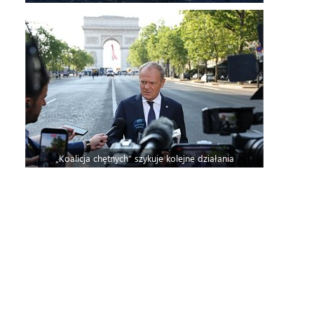
„Koalicja chętnych” szykuje kolejne działania