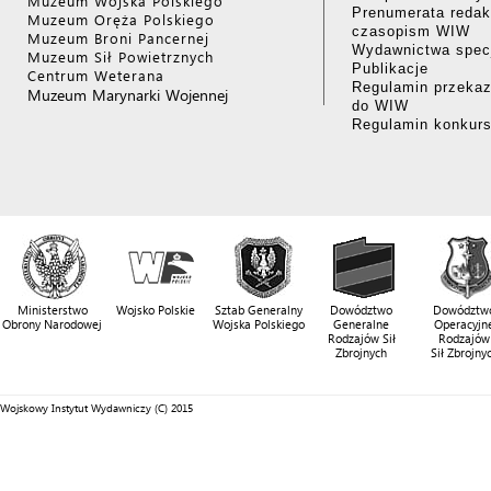
Muzeum Wojska Polskiego
Prenumerata redak
Muzeum Oręża Polskiego
czasopism WIW
Muzeum Broni Pancernej
Wydawnictwa specj
Muzeum Sił Powietrznych
Publikacje
Centrum Weterana
Regulamin przekaz
Muzeum Marynarki Wojennej
do WIW
Regulamin konkur
Ministerstwo
Wojsko Polskie
Sztab Generalny
Dowództwo
Dowództw
Obrony Narodowej
Wojska Polskiego
Generalne
Operacyjn
Rodzajów Sił
Rodzajów
Zbrojnych
Sił Zbrojny
Wojskowy Instytut Wydawniczy (C) 2015