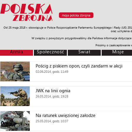
moja polska zbrojna
Od 25 maja 2018 r. obowiązuje w Polsce Rozporządzenie Parlamentu Europejskiego i Rady (UE) 20
Armia
Poligon
Sprzęt
Misje
Polityka
Prawo
Świat
Sp
oraz uchylenia 
W związku z powyższym przygotowaliśmy dla Państwa informacje dotyczące 
Prosimy o zaakceptowanie 
Armia
Społeczność
Świat
Misje
Pościg z piskiem opon, czyli żandarm w akcji
02.06.2014, godz. 11:49
JWK na linii ognia
26.05.2014, godz. 19:28
Na ratunek uwięzionej załodze
25.05.2014, godz. 10:37