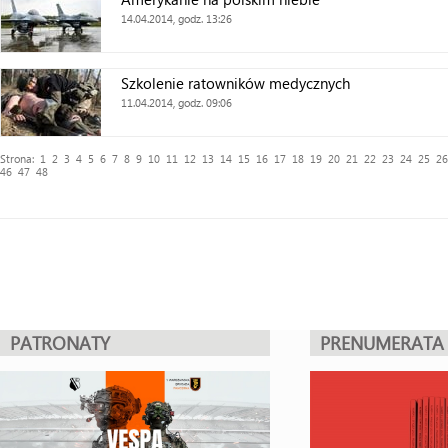
14.04.2014, godz. 13:26
Szkolenie ratowników medycznych
11.04.2014, godz. 09:06
Strona:
1
2
3
4
5
6
7
8
9
10
11
12
13
14
15
16
17
18
19
20
21
22
23
24
25
26
46
47
48
PATRONATY
PRENUMERATA