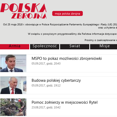
moja polska zbrojna
Od 25 maja 2018 r. obowiązuje w Polsce Rozporządzenie Parlamentu Europejskiego i Rady (UE) 20
Armia
Poligon
Sprzęt
Misje
Polityka
Prawo
Świat
Sp
oraz uchylenia 
W związku z powyższym przygotowaliśmy dla Państwa informacje dotyczące 
Prosimy o zaakceptowanie 
Armia
Społeczność
Świat
Misje
MSPO to pokaz możliwości zbrojeniówki
05.09.2017, godz. 20:43
Budowa polskiej cybertarczy
05.09.2017, godz. 19:12
Pomoc żołnierzy w miejscowości Rytel
23.08.2017, godz. 10:42