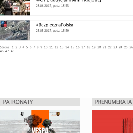
28.06.2017, godz. 15:53
#BezpiecznaPolska
23.05.2017, godz. 15:59
Strona:
1
2
3
4
5
6
7
8
9
10
11
12
13
14
15
16
17
18
19
20
21
22
23
24
25
26
46
47
48
PATRONATY
PRENUMERATA