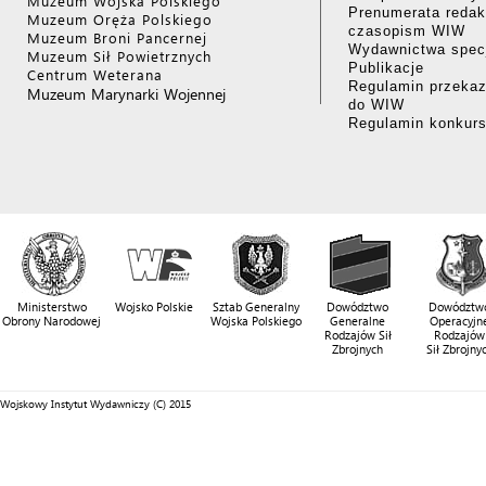
Muzeum Wojska Polskiego
Prenumerata redak
Muzeum Oręża Polskiego
czasopism WIW
Muzeum Broni Pancernej
Wydawnictwa specj
Muzeum Sił Powietrznych
Publikacje
Centrum Weterana
Regulamin przekaz
Muzeum Marynarki Wojennej
do WIW
Regulamin konkur
Ministerstwo
Wojsko Polskie
Sztab Generalny
Dowództwo
Dowództw
Obrony Narodowej
Wojska Polskiego
Generalne
Operacyjn
Rodzajów Sił
Rodzajów
Zbrojnych
Sił Zbrojny
Wojskowy Instytut Wydawniczy (C) 2015