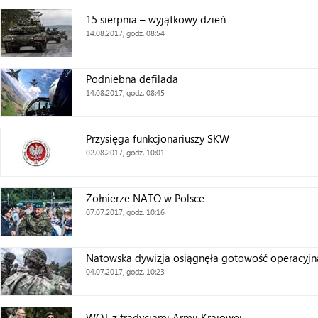
15 sierpnia – wyjątkowy dzień
14.08.2017, godz. 08:54
Podniebna defilada
14.08.2017, godz. 08:45
Przysięga funkcjonariuszy SKW
02.08.2017, godz. 10:01
Żołnierze NATO w Polsce
07.07.2017, godz. 10:16
Natowska dywizja osiągnęła gotowość operacyjn
04.07.2017, godz. 10:23
WOT z tradycjami Armii Krajowej