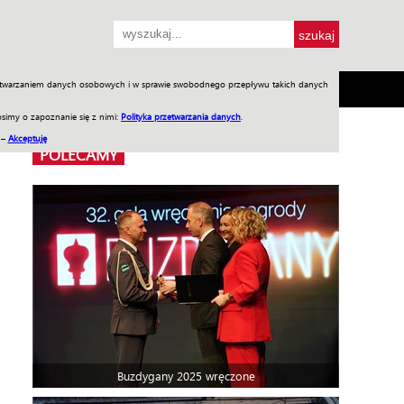
przetwarzaniem danych osobowych i w sprawie swobodnego przepływu takich danych
SH
SKLEP
Jednodniówki
Praca w WIW
simy o zapoznanie się z nimi:
Polityka przetwarzania danych
.
 –
Akceptuję
POLECAMY
Buzdygany 2025 wręczone