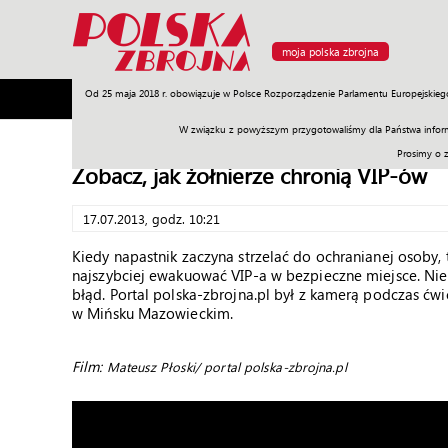
moja polska zbrojna
Od 25 maja 2018 r. obowiązuje w Polsce Rozporządzenie Parlamentu Europejskieg
Armia
Poligon
Sprzęt
Misje
Polityka
Prawo
W związku z powyższym przygotowaliśmy dla Państwa inform
Prosimy o 
Zobacz, jak żołnierze chronią VIP-ów
17.07.2013, godz. 10:21
Kiedy napastnik zaczyna strzelać do ochranianej osoby, t
najszybciej ewakuować VIP-a w bezpieczne miejsce. Nie 
błąd. Portal polska-zbrojna.pl był z kamerą podczas ć
w Mińsku Mazowieckim.
Film:
Mateusz Płoski/ portal polska-zbrojna.pl