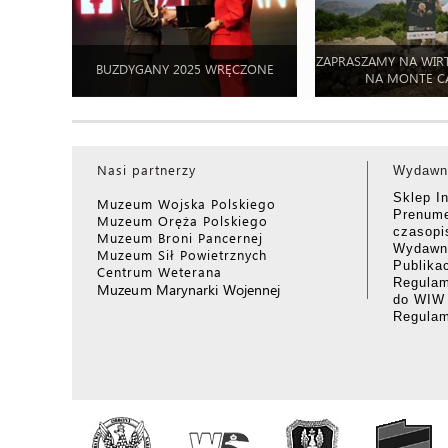
ZAPRASZAMY NA WIR
BUZDYGANY 2025 WRĘCZONE
NA MONTE C
Nasi partnerzy
Wydawn
Sklep I
Muzeum Wojska Polskiego
Prenume
Muzeum Oręża Polskiego
czasop
Muzeum Broni Pancernej
Wydawni
Muzeum Sił Powietrznych
Publika
Centrum Weterana
Regulam
Muzeum Marynarki Wojennej
do WIW
Regula