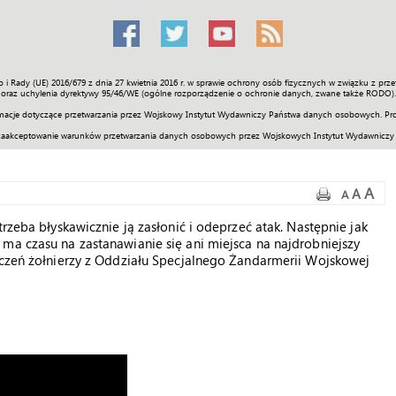
o i Rady (UE) 2016/679 z dnia 27 kwietnia 2016 r. w sprawie ochrony osób fizycznych w związku z 
Świat
Społeczność
Sport
Historia
Galerie
Wideo
ENGLI
oraz uchylenia dyrektywy 95/46/WE (ogólne rozporządzenie o ochronie danych, zwane także RODO).
acje dotyczące przetwarzania przez Wojskowy Instytut Wydawniczy Państwa danych osobowych. Pro
zaakceptowanie warunków przetwarzania danych osobowych przez Wojskowych Instytut Wydawniczy
A
A
A
rzeba błyskawicznie ją zasłonić i odeprzeć atak. Następnie jak
ma czasu na zastanawianie się ani miejsca na najdrobniejszy
wiczeń żołnierzy z Oddziału Specjalnego Żandarmerii Wojskowej