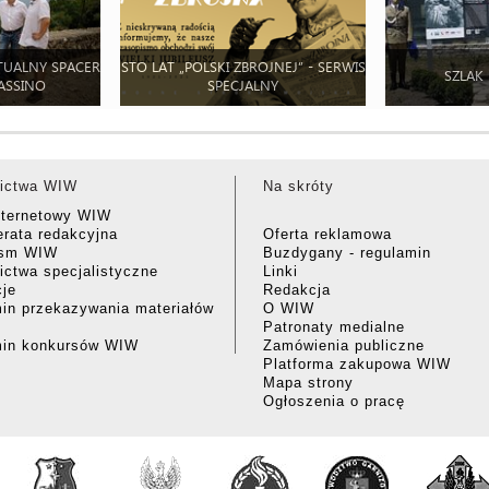
TUALNY SPACER
STO LAT „POLSKI ZBROJNEJ” - SERWIS
SZLAK
ASSINO
SPECJALNY
ictwa WIW
Na skróty
nternetowy WIW
rata redakcyjna
Oferta reklamowa
ism WIW
Buzdygany - regulamin
ctwa specjalistyczne
Linki
cje
Redakcja
in przekazywania materiałów
O WIW
Patronaty medialne
min konkursów WIW
Zamówienia publiczne
Platforma zakupowa WIW
Mapa strony
Ogłoszenia o pracę