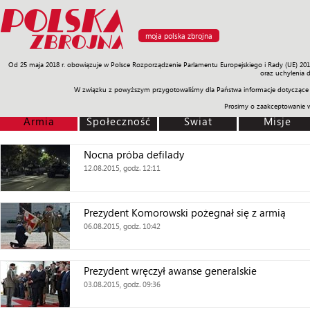
moja polska zbrojna
Od 25 maja 2018 r. obowiązuje w Polsce Rozporządzenie Parlamentu Europejskiego i Rady (UE) 20
Armia
Poligon
Sprzęt
Misje
Polityka
Prawo
Świat
Sp
oraz uchylenia 
W związku z powyższym przygotowaliśmy dla Państwa informacje dotyczące 
Prosimy o zaakceptowanie 
Armia
Społeczność
Świat
Misje
Nocna próba defilady
12.08.2015, godz. 12:11
Prezydent Komorowski pożegnał się z armią
06.08.2015, godz. 10:42
Prezydent wręczył awanse generalskie
03.08.2015, godz. 09:36