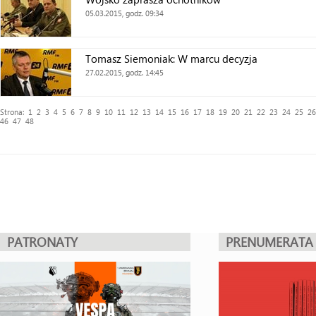
05.03.2015, godz. 09:34
Tomasz Siemoniak: W marcu decyzja
27.02.2015, godz. 14:45
Strona:
1
2
3
4
5
6
7
8
9
10
11
12
13
14
15
16
17
18
19
20
21
22
23
24
25
26
46
47
48
PATRONATY
PRENUMERATA