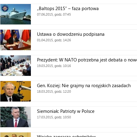
„Baltops 2015” – faza portowa
07.06.2015, godz. 07:45
Ustawa o dowodzeniu podpisana
01.04.2015, godz. 14:26
Prezydent: W NATO potrzebna jest debata o nowej
19.03.2015, godz. 10:16
Gen. Koziej: Nie grajmy na rosyjskich zasadach
18.03.2015, godz. 12:20
Siemoniak: Patrioty w Polsce
17.03.2015, godz. 10:50
Wojsko zaprasza ochotników