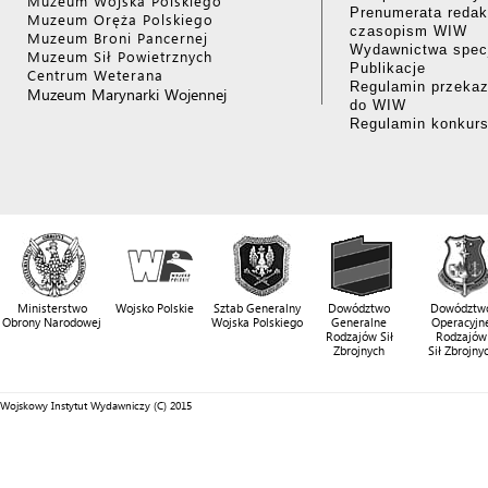
Muzeum Wojska Polskiego
Prenumerata redak
Muzeum Oręża Polskiego
czasopism WIW
Muzeum Broni Pancernej
Wydawnictwa specj
Muzeum Sił Powietrznych
Publikacje
Centrum Weterana
Regulamin przekaz
Muzeum Marynarki Wojennej
do WIW
Regulamin konkur
Ministerstwo
Wojsko Polskie
Sztab Generalny
Dowództwo
Dowództw
Obrony Narodowej
Wojska Polskiego
Generalne
Operacyjn
Rodzajów Sił
Rodzajów
Zbrojnych
Sił Zbrojny
Wojskowy Instytut Wydawniczy (C) 2015