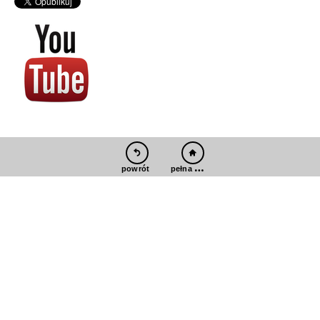
pełna wersja
powrót