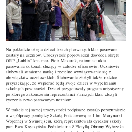
Na pokładzie okrętu dzieci trzech pierwszych klas pasowane
zostały na uczniów. Uroczystość poprowadził dowódca okrętu
ORP „Lublin” kpt. mar. Piotr Mazurek, natomiast aktu
pasowania dokonali służący w załodze oficerowie. Uczniowie
ślubowali sumienną naukę i rzetelne wywiązywanie się z
obowiązków uczniowskich. Ślubowanie złożyli także rodzice
przyrzekając, że wspierać będą swoje dzieci w wypełnianiu
szkolnych powinności. Dzieci przygotowały program artystyczny,
po którego zakończeniu reprezentanci starszych klas, złożyli
życzenia nowo pasowanym uczniom.
W trakcie tej samej uroczystości podpisane zostało porozumienie
o współpracy pomiędzy Szkołą Podstawową nr 1 im. Marynarki
Wojennej w Świnoujściu, którą reprezentowała dyrektor szkoły
pani Ewa Kręczyńska-Pędziwiatr a 8 Flotyllą Obrony Wybrzeża