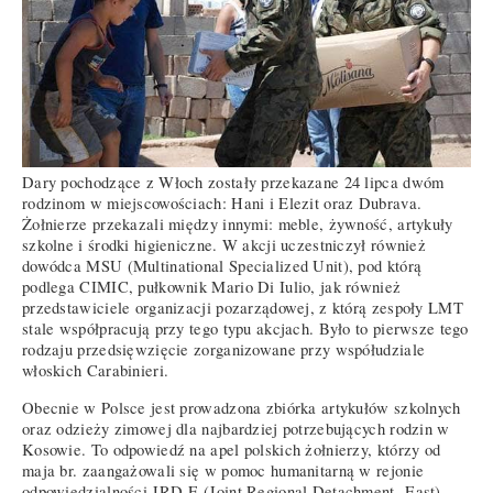
Dary pochodzące z Włoch zostały przekazane 24 lipca dwóm
rodzinom w miejscowościach: Hani i Elezit oraz Dubrava.
Żołnierze przekazali między innymi: meble, żywność, artykuły
szkolne i środki higieniczne. W akcji uczestniczył również
dowódca MSU (Multinational Specialized Unit), pod którą
podlega CIMIC, pułkownik Mario Di Iulio, jak również
przedstawiciele organizacji pozarządowej, z którą zespoły LMT
stale współpracują przy tego typu akcjach. Było to pierwsze tego
rodzaju przedsięwzięcie zorganizowane przy współudziale
włoskich Carabinieri.
Obecnie w Polsce jest prowadzona zbiórka artykułów szkolnych
oraz odzieży zimowej dla najbardziej potrzebujących rodzin w
Kosowie. To odpowiedź na apel polskich żołnierzy, którzy od
maja br. zaangażowali się w pomoc humanitarną w rejonie
odpowiedzialności JRD-E (Joint Regional Detachment- East).