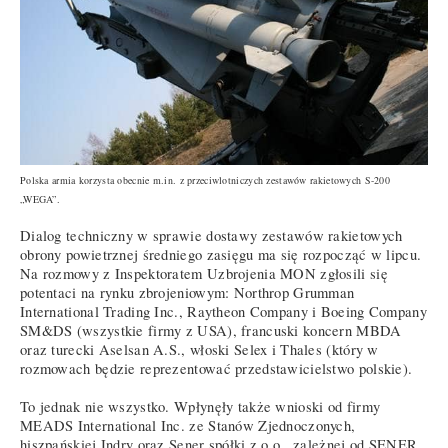
Polska armia korzysta obecnie m.in. z przeciwlotniczych zestawów rakietowych S-200
„WEGA”.
Dialog techniczny w sprawie dostawy zestawów rakietowych
obrony powietrznej średniego zasięgu ma się rozpocząć w lipcu.
Na rozmowy z Inspektoratem Uzbrojenia MON zgłosili się
potentaci na rynku zbrojeniowym: Northrop Grumman
International Trading Inc., Raytheon Company i Boeing Company
SM&DS (wszystkie firmy z USA), francuski koncern MBDA
oraz turecki Aselsan A.S., włoski Selex i Thales (który w
rozmowach będzie reprezentować przedstawicielstwo polskie).
To jednak nie wszystko. Wpłynęły także wnioski od firmy
MEADS International Inc. ze Stanów Zjednoczonych,
hiszpańskiej Indry oraz Sener spółki z o.o., zależnej od SENER