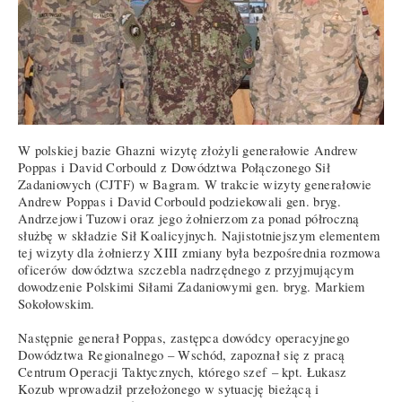
W polskiej bazie Ghazni wizytę złożyli generałowie Andrew
Poppas i David Corbould z Dowództwa Połączonego Sił
Zadaniowych (CJTF) w Bagram. W trakcie wizyty generałowie
Andrew Poppas i David Corbould podziekowali gen. bryg.
Andrzejowi Tuzowi oraz jego żołnierzom za ponad półroczną
służbę w składzie Sił Koalicyjnych. Najistotniejszym elementem
tej wizyty dla żołnierzy XIII zmiany była bezpośrednia rozmowa
oficerów dowództwa szczebla nadrzędnego z przyjmującym
dowodzenie Polskimi Siłami Zadaniowymi gen. bryg. Markiem
Sokołowskim.
Następnie generał Poppas, zastępca dowódcy operacyjnego
Dowództwa Regionalnego – Wschód, zapoznał się z pracą
Centrum Operacji Taktycznych, którego szef – kpt. Łukasz
Kozub wprowadził przełożonego w sytuację bieżącą i