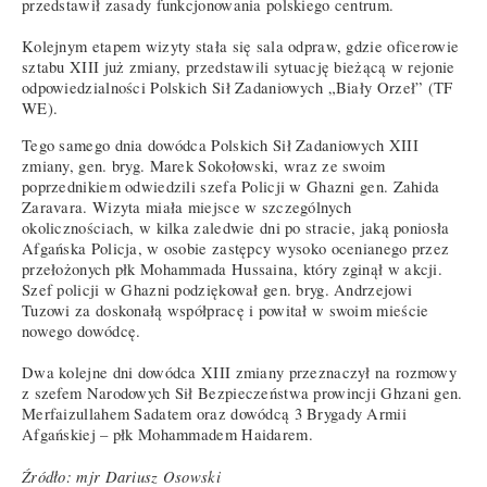
przedstawił zasady funkcjonowania polskiego centrum.
Kolejnym etapem wizyty stała się sala odpraw, gdzie oficerowie
sztabu XIII już zmiany, przedstawili sytuację bieżącą w rejonie
odpowiedzialności Polskich Sił Zadaniowych „Biały Orzeł” (TF
WE).
Tego samego dnia dowódca Polskich Sił Zadaniowych XIII
zmiany, gen. bryg. Marek Sokołowski, wraz ze swoim
poprzednikiem odwiedzili szefa Policji w Ghazni gen. Zahida
Zaravara. Wizyta miała miejsce w szczególnych
okolicznościach, w kilka zaledwie dni po stracie, jaką poniosła
Afgańska Policja, w osobie zastępcy wysoko ocenianego przez
przełożonych płk Mohammada Hussaina, który zginął w akcji.
Szef policji w Ghazni podziękował gen. bryg. Andrzejowi
Tuzowi za doskonałą współpracę i powitał w swoim mieście
nowego dowódcę.
Dwa kolejne dni dowódca XIII zmiany przeznaczył na rozmowy
z szefem Narodowych Sił Bezpieczeństwa prowincji Ghzani gen.
Merfaizullahem Sadatem oraz dowódcą 3 Brygady Armii
Afgańskiej – płk Mohammadem Haidarem.
Źródło: mjr Dariusz Osowski