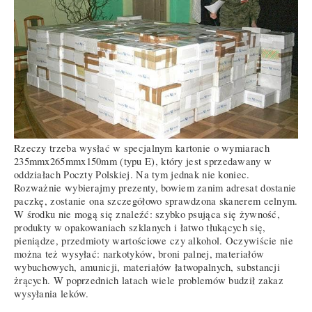
Rzeczy trzeba wysłać w specjalnym kartonie o wymiarach
235mmx265mmx150mm (typu E), który jest sprzedawany w
oddziałach Poczty Polskiej. Na tym jednak nie koniec.
Rozważnie wybierajmy prezenty, bowiem zanim adresat dostanie
paczkę, zostanie ona szczegółowo sprawdzona skanerem celnym.
W środku nie mogą się znaleźć: szybko psująca się żywność,
produkty w opakowaniach szklanych i łatwo tłukących się,
pieniądze, przedmioty wartościowe czy alkohol. Oczywiście nie
można też wysyłać: narkotyków, broni palnej, materiałów
wybuchowych, amunicji, materiałów łatwopalnych, substancji
żrących. W poprzednich latach wiele problemów budził zakaz
wysyłania leków.