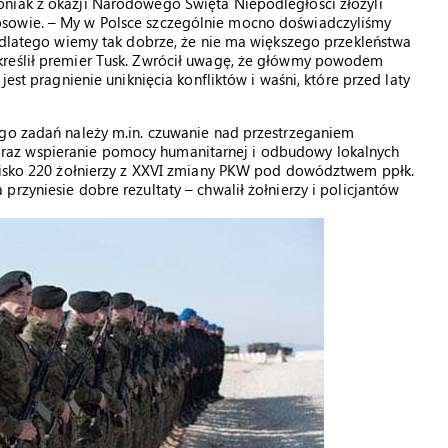
niak z okazji Narodowego Święta Niepodległości złożyli
osowie. – My w Polsce szczególnie mocno doświadczyliśmy
e dlatego wiemy tak dobrze, że nie ma większego przekleństwa
kreślił premier Tusk. Zwrócił uwagę, że główmy powodem
jest pragnienie uniknięcia konfliktów i waśni, które przed laty
ego zadań należy m.in. czuwanie nad przestrzeganiem
raz wspieranie pomocy humanitarnej i odbudowy lokalnych
blisko 220 żołnierzy z XXVI zmiany PKW pod dowództwem ppłk.
rzyniesie dobre rezultaty – chwalił żołnierzy i policjantów