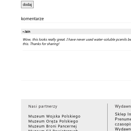
komentarze
~Jain
Wow, this looks really great. I have never used water-soluble pcenils be
this. Thanks for sharing!
Nasi partnerzy
Wydawn
Sklep I
Muzeum Wojska Polskiego
Prenume
Muzeum Oręża Polskiego
czasop
Muzeum Broni Pancernej
Wydawni
Muzeum Sił Powietrznych