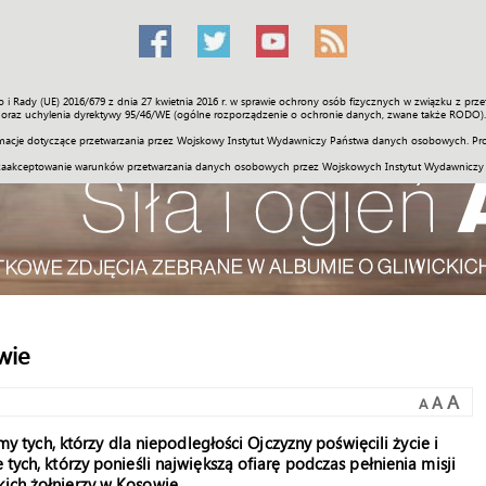
o i Rady (UE) 2016/679 z dnia 27 kwietnia 2016 r. w sprawie ochrony osób fizycznych w związku z 
Świat
Społeczność
Sport
Historia
Galerie
Wideo
ENGLI
oraz uchylenia dyrektywy 95/46/WE (ogólne rozporządzenie o ochronie danych, zwane także RODO).
acje dotyczące przetwarzania przez Wojskowy Instytut Wydawniczy Państwa danych osobowych. Pro
zaakceptowanie warunków przetwarzania danych osobowych przez Wojskowych Instytut Wydawniczy
wie
A
A
A
ych, którzy dla niepodległości Ojczyzny poświęcili życie i
 tych, którzy ponieśli największą ofiarę podczas pełnienia misji
kich żołnierzy w Kosowie.