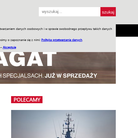
przetwarzaniem danych osobowych i w sprawie swobodnego przepływu takich danych
SH
SKLEP
Jednodniówki
Praca w WIW
simy o zapoznanie się z nimi:
Polityka przetwarzania danych
.
 –
Akceptuję
POLECAMY