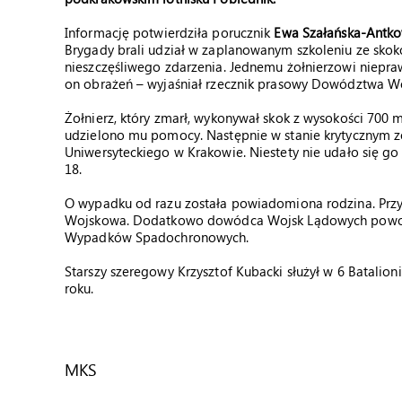
Informację potwierdziła porucznik
Ewa Szałańska-Antko
Brygady brali udział w zaplanowanym szkoleniu ze skok
nieszczęśliwego zdarzenia. Jednemu żołnierzowi niepr
on obrażeń – wyjaśniał rzecznik prasowy Dowództwa 
Żołnierz, który zmarł, wykonywał skok z wysokości 70
udzielono mu pomocy. Następnie w stanie krytycznym z
Uniwersyteckiego w Krakowie. Niestety nie udało się g
18.
O wypadku od razu została powiadomiona rodzina. Przy
Wojskowa. Dodatkowo dowódca Wojsk Lądowych powoł
Wypadków Spadochronowych
.
Starszy szeregowy Krzysztof Kubacki służył w 6 Batali
roku.
MKS