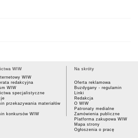
ictwa WIW
Na skróty
nternetowy WIW
rata redakcyjna
Oferta reklamowa
ism WIW
Buzdygany - regulamin
ctwa specjalistyczne
Linki
cje
Redakcja
in przekazywania materiałów
O WIW
Patronaty medialne
min konkursów WIW
Zamówienia publiczne
Platforma zakupowa WIW
Mapa strony
Ogłoszenia o pracę