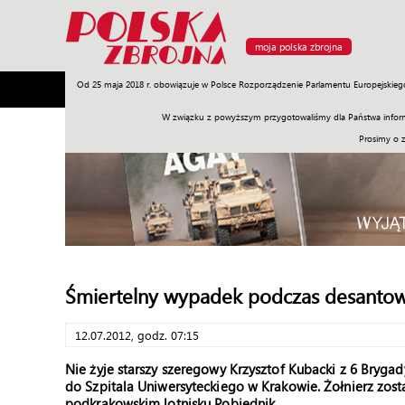
moja polska zbrojna
Od 25 maja 2018 r. obowiązuje w Polsce Rozporządzenie Parlamentu Europejskieg
Armia
Poligon
Sprzęt
Misje
Polityka
Prawo
W związku z powyższym przygotowaliśmy dla Państwa inform
Prosimy o 
Śmiertelny wypadek podczas desanto
12.07.2012, godz. 07:15
Nie żyje starszy szeregowy Krzysztof Kubacki z 6 Brygad
do Szpitala Uniwersyteckiego w Krakowie. Żołnierz zo
podkrakowskim lotnisku Pobiednik.