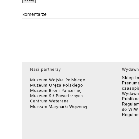
komentarze
Nasi partnerzy
Wydawn
Sklep I
Muzeum Wojska Polskiego
Prenume
Muzeum Oręża Polskiego
czasop
Muzeum Broni Pancernej
Wydawni
Muzeum Sił Powietrznych
Publika
Centrum Weterana
Regulam
Muzeum Marynarki Wojennej
do WIW
Regula