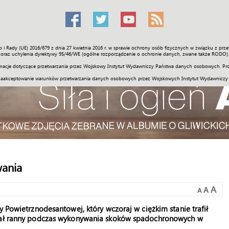
o i Rady (UE) 2016/679 z dnia 27 kwietnia 2016 r. w sprawie ochrony osób fizycznych w związku z 
Świat
Społeczność
Sport
Historia
Galerie
Wideo
ENGLI
oraz uchylenia dyrektywy 95/46/WE (ogólne rozporządzenie o ochronie danych, zwane także RODO).
acje dotyczące przetwarzania przez Wojskowy Instytut Wydawniczy Państwa danych osobowych. Pro
zaakceptowanie warunków przetwarzania danych osobowych przez Wojskowych Instytut Wydawniczy
wania
A
A
A
y Powietrznodesantowej, który wczoraj w ciężkim stanie trafił
stał ranny podczas wykonywania skoków spadochronowych w