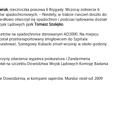
wiak
, rzeczniczka prasowa 6 Brygady. Wczoraj żołnierze 6
ów spadochronowych. – Niestety, w trakcie ćwiczeń doszło do
awidłowo otworzył się spadochron i podczas lądowania doznał
Wojsk Lądowych ppłk
Tomasz Szulejko
.
0 metrów na spadochronie sterowanym AD2000. Na miejscu
ostał przetransportowany śmigłowcem do Szpitala
o uratować. Szeregowy Kubacki zmarł wczoraj w około godziny
czyny zdarzenia wyjaśnia prokuratura i Żandarmeria
ał na szczeblu Dowództwa Wojsk Lądowych Komisję Badania
onie Dowodzenia, w kompanii saperów. Mundur nosił od 2009