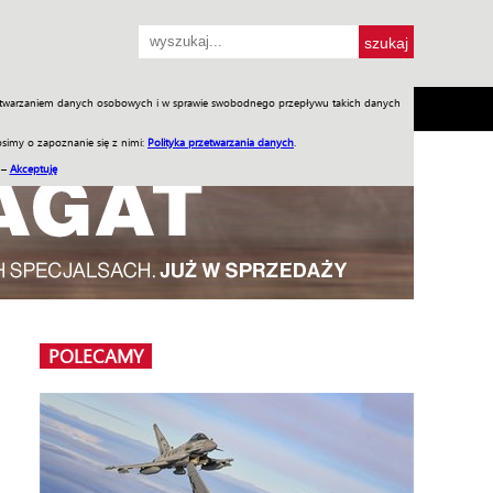
przetwarzaniem danych osobowych i w sprawie swobodnego przepływu takich danych
SH
SKLEP
Jednodniówki
Praca w WIW
simy o zapoznanie się z nimi:
Polityka przetwarzania danych
.
 –
Akceptuję
POLECAMY