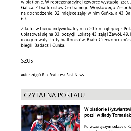
w biatlonie. W reprezentacyjnej czwórce wystąpią: szer.
Galica. Z biatlonistów Centralnego Wojskowego Zespoł
na dochodzenie. 32. miejsce zajął w nim Guńka, a 43. Bad
69.
Z kolei w biegu indywidualnym na 20 km najlepiej z Polak
uplasował się na 33. pozycji. Lokatę 43. zajął Zawół, 49
inaugurowały starty biatlonistów, Biało-Czerwoni ukończ
biegli: Badacz i Guńka.
SZUS
autor zdjęć: Rex Features/ East News
CZYTAJ NA PORTALU
W biatlonie i łyżwiarstw
poszli w ślady Tomasia
Po wczorajszym sukcesie K