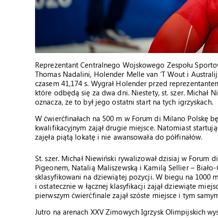
Reprezentant Centralnego Wojskowego Zespołu Sportow
Thomas Nadalini, Holender Melle van ‘T Wout i Australijc
czasem 41,174 s. Wygrał Holender przed reprezentante
które odbędą się za dwa dni. Niestety, st. szer. Michał N
oznacza, że to był jego ostatni start na tych igrzyskach.
W ćwierćfinałach na 500 m w Forum di Milano Polskę bę
kwalifikacyjnym zajął drugie miejsce. Natomiast startuj
zajęła piątą lokatę i nie awansowała do półfinałów.
St. szer. Michał Niewiński rywalizował dzisiaj w Forum d
Pigeonem, Natalią Maliszewską i Kamilą Sellier – Biało-C
sklasyfikowani na dziewiątej pozycji. W biegu na 1000 m
i ostatecznie w łącznej klasyfikacji zajął dziewiąte mi
pierwszym ćwierćfinale zajął szóste miejsce i tym samy
Jutro na arenach XXV Zimowych Igrzysk Olimpijskich wyst