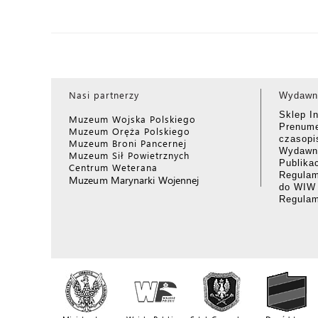
Nasi partnerzy
Wydawn
Sklep I
Muzeum Wojska Polskiego
Prenume
Muzeum Oręża Polskiego
czasop
Muzeum Broni Pancernej
Wydawni
Muzeum Sił Powietrznych
Publika
Centrum Weterana
Regulam
Muzeum Marynarki Wojennej
do WIW
Regula