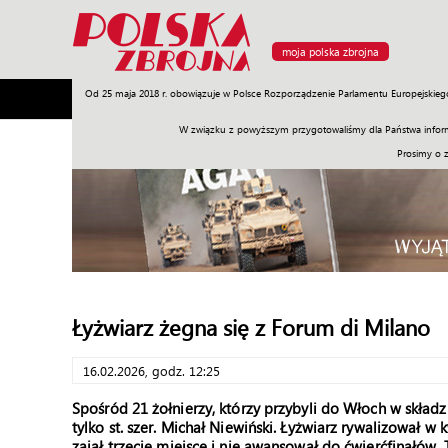
moja polska zbrojna
Od 25 maja 2018 r. obowiązuje w Polsce Rozporządzenie Parlamentu Europejskieg
Armia
Poligon
Sprzęt
Misje
Polityka
Prawo
W związku z powyższym przygotowaliśmy dla Państwa inform
Prosimy o 
Łyżwiarz żegna się z Forum di Milano
16.02.2026, godz. 12:25
Spośród 21 żołnierzy, którzy przybyli do Włoch w składz
tylko st. szer. Michał Niewiński. Łyżwiarz rywalizował w
zajął trzecie miejsce i nie awansował do ćwierćfinałów