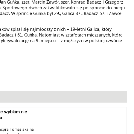
 Jan Guńka, szer. Marcin Zawół, szer. Konrad Badacz i Grzegorz
u Sportowego dwóch zakwalifikowało się po sprincie do biegu
acz. W sprincie Guńka był 29., Galica 37., Badacz 57. i Zawół
ów spisał się najmłodszy z nich – 19-letni Galica, który
. Badacz i 61. Guńka. Natomiast w sztafetach mieszanych, które
yli rywalizację na 9. miejscu – z mężczyzn w polskiej czwórce
ie szybkim nie
ka
acpra Tomasiaka na