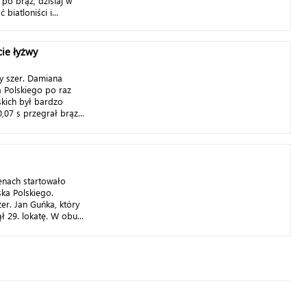
 po brąz, dzisiaj w
biatloniści i...
ie łyżwy
ty szer. Damiana
 Polskiego po raz
skich był bardzo
07 s przegrał brąz...
renach startowało
ka Polskiego.
szer. Jan Guńka, który
ł 29. lokatę. W obu...