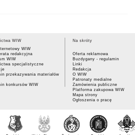
ictwa WIW
Na skróty
nternetowy WIW
rata redakcyjna
Oferta reklamowa
ism WIW
Buzdygany - regulamin
ctwa specjalistyczne
Linki
cje
Redakcja
in przekazywania materiałów
O WIW
Patronaty medialne
min konkursów WIW
Zamówienia publiczne
Platforma zakupowa WIW
Mapa strony
Ogłoszenia o pracę