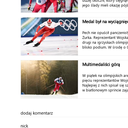
dużej skoczni, który sięgnął
jego ślady mieli okazję pójść 
Medal był na wyciągnięc
Pech nie opuścił panczenis
Żurka. Reprezentant Wojska
drugi na igrzyskach olimpij
blisko podium. W środę o 0,
Multimedaliści górą
W piątek na olimpijskich a
pięciu reprezentantów Wojs
Najlepiej z nich spisał się 
w biatlonowym sprincie zają
dodaj komentarz
nick