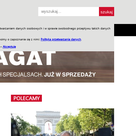
przetwarzaniem danych osobowych i w sprawie swobodnego przepływu takich danych
SH
SKLEP
Jednodniówki
Praca w WIW
simy o zapoznanie się z nimi:
Polityka przetwarzania danych
.
 –
Akceptuję
POLECAMY