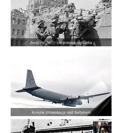
Godzina „W” – sierpniowa rapsodia
Kolejna prowokacja nad Bałtykiem