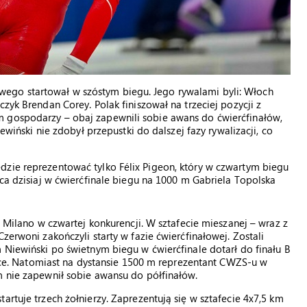
ego startował w szóstym biegu. Jego rywalami byli: Włoch
zyk Brendan Corey. Polak finiszował na trzeciej pozycji z
m gospodarzy – obaj zapewnili sobie awans do ćwierćfinałów,
iewiński nie zdobył przepustki do dalszej fazy rywalizacji, co
dzie reprezentować tylko Félix Pigeon, który w czwartym biegu
ąca dzisiaj w ćwierćfinale biegu na 1000 m Gabriela Topolska
i Milano w czwartej konkurencji. W sztafecie mieszanej – wraz z
zerwoni zakończyli starty w fazie ćwierćfinałowej. Zostali
 Niewiński po świetnym biegu w ćwierćfinale dotarł do finału B
ejsce. Natomiast na dystansie 1500 m reprezentant CWZS-u w
m nie zapewnił sobie awansu do półfinałów.
artuje trzech żołnierzy. Zaprezentują się w sztafecie 4x7,5 km