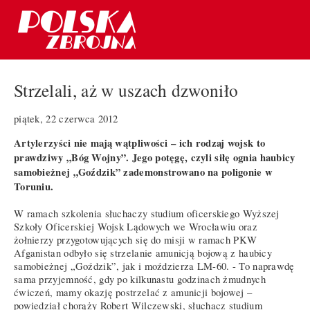
Strzelali, aż w uszach dzwoniło
piątek, 22 czerwca 2012
Artylerzyści nie mają wątpliwości – ich rodzaj wojsk to
prawdziwy „Bóg Wojny”. Jego potęgę, czyli siłę ognia haubicy
samobieżnej „Goździk” zademonstrowano na poligonie w
Toruniu.
W ramach szkolenia słuchaczy studium oficerskiego Wyższej
Szkoły Oficerskiej Wojsk Lądowych we Wrocławiu oraz
żołnierzy przygotowujących się do misji w ramach PKW
Afganistan odbyło się strzelanie amunicją bojową z haubicy
samobieżnej „Goździk”, jak i moździerza LM-60. - To naprawdę
sama przyjemność, gdy po kilkunastu godzinach żmudnych
ćwiczeń, mamy okazję postrzelać z amunicji bojowej –
powiedział chorąży Robert Wilczewski, słuchacz studium