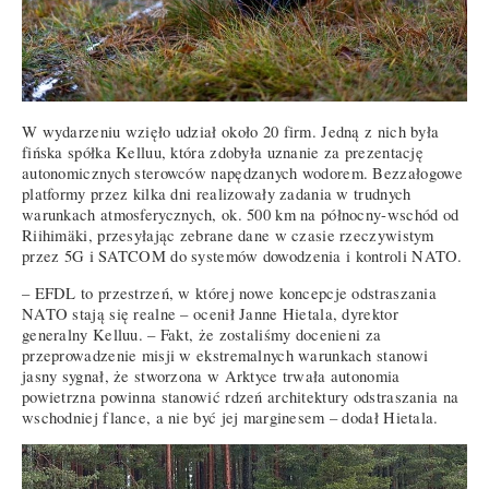
W wydarzeniu wzięło udział około 20 firm. Jedną z nich była
fińska spółka Kelluu, która zdobyła uznanie za prezentację
autonomicznych sterowców napędzanych wodorem. Bezzałogowe
platformy przez kilka dni realizowały zadania w trudnych
warunkach atmosferycznych, ok. 500 km na północny-wschód od
Riihimäki, przesyłając zebrane dane w czasie rzeczywistym
przez 5G i SATCOM do systemów dowodzenia i kontroli NATO.
– EFDL to przestrzeń, w której nowe koncepcje odstraszania
NATO stają się realne – ocenił Janne Hietala, dyrektor
generalny Kelluu. – Fakt, że zostaliśmy docenieni za
przeprowadzenie misji w ekstremalnych warunkach stanowi
jasny sygnał, że stworzona w Arktyce trwała autonomia
powietrzna powinna stanowić rdzeń architektury odstraszania na
wschodniej flance, a nie być jej marginesem – dodał Hietala.