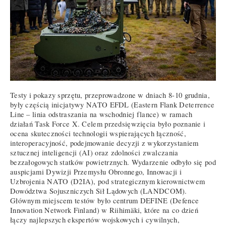
Testy i pokazy sprzętu, przeprowadzone w dniach 8-10 grudnia,
były częścią inicjatywy NATO EFDL (Eastern Flank Deterrence
Line – linia odstraszania na wschodniej flance) w ramach
działań Task Force X. Celem przedsięwzięcia było poznanie i
ocena skuteczności technologii wspierających łączność,
interoperacyjność, podejmowanie decyzji z wykorzystaniem
sztucznej inteligencji (AI) oraz zdolności zwalczania
bezzałogowych statków powietrznych. Wydarzenie odbyło się pod
auspicjami Dywizji Przemysłu Obronnego, Innowacji i
Uzbrojenia NATO (D2IA), pod strategicznym kierownictwem
Dowództwa Sojuszniczych Sił Lądowych (LANDCOM).
Głównym miejscem testów było centrum DEFINE (Defence
Innovation Network Finland) w Riihimäki, które na co dzień
łączy najlepszych ekspertów wojskowych i cywilnych,