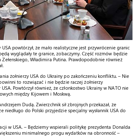
 USA powtórzył, że mało realistyczne jest przywrócenie granic
k będą wyglądały te granice, zobaczymy. Część rozmów będzie
a Zełenskiego, Władimira Putina. Prawdopodobnie również
ł.
ania żołnierzy USA do Ukrainy po zakończeniu konfliktu. – Nie
owinni to rozwiązać i nie będzie raczej żołnierzy
y USA. Powtórzył również, że członkostwo Ukrainy w NATO nie
ojowych między Kijowem i Moskwą.
ndrzejem Dudą. Zwierzchnik sił zbrojnych przekazał, że
że niedługo do Polski przyjedzie specjalny wysłannik USA do
acji w USA. – Będziemy wspierali politykę prezydenta Donalda
zwiększeniu minimalnego progu wydatków na obronność –