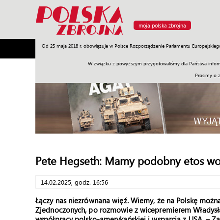
moja polska zbrojna
Od 25 maja 2018 r. obowiązuje w Polsce Rozporządzenie Parlamentu Europejskieg
Armia
Poligon
Sprzęt
Misje
Polityka
Prawo
W związku z powyższym przygotowaliśmy dla Państwa inform
Prosimy o 
Pete Hegseth: Mamy podobny etos wo
14.02.2025, godz. 16:56
Łączy nas niezrównana więź. Wiemy, że na Polskę można
Zjednoczonych, po rozmowie z wicepremierem Władys
współpracy polsko-amerykańskiej i wsparcia z USA. – Z