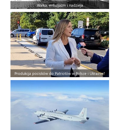
Walka, entuzjazm i nadzieja
Produkcja pocisków do Patriotów w Polsce i Ukrainie?