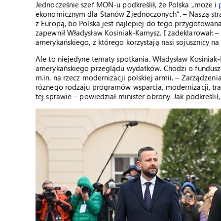
Jednocześnie szef MON-u podkreślił, że Polska „może i
ekonomicznym dla Stanów Zjednoczonych”. – Naszą strat
z Europą, bo Polska jest najlepiej do tego przygotowana
zapewnił Władysław Kosiniak-Kamysz. I zadeklarował: –
amerykańskiego, z którego korzystają nasi sojusznicy n
Ale to niejedyne tematy spotkania. Władysław Kosiniak
amerykańskiego przeglądu wydatków. Chodzi o fundusz F
m.in. na rzecz modernizacji polskiej armii. – Zarządz
różnego rodzaju programów wsparcia, modernizacji, tran
tej sprawie – powiedział minister obrony. Jak podkreś