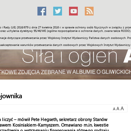
o i Rady (UE) 2016/679 z dnia 27 kwietnia 2016 r. w sprawie ochrony osób fizycznych w związku z 
Świat
Społeczność
Sport
Historia
Galerie
Wideo
ENGLI
oraz uchylenia dyrektywy 95/46/WE (ogólne rozporządzenie o ochronie danych, zwane także RODO).
acje dotyczące przetwarzania przez Wojskowy Instytut Wydawniczy Państwa danych osobowych. Pro
zaakceptowanie warunków przetwarzania danych osobowych przez Wojskowych Instytut Wydawniczy
jownika
A
A
A
 liczyć – mówił Pete Hegseth, sekretarz obrony Stanów
ławem Kosiniakiem-Kamyszem. Omawiano m.in. kwestie
arządzenia o wstrzymaniu finansowania różnego rodzaju