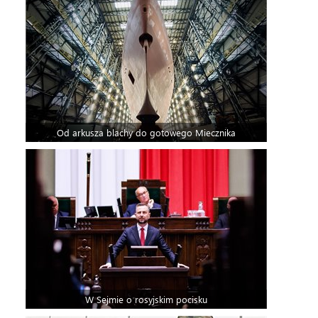
Od arkusza blachy do gotowego Miecznika
W Sejmie o rosyjskim pocisku