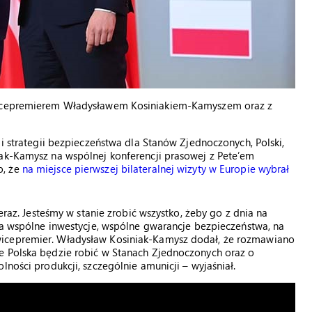
 wicepremierem Władysławem Kosiniakiem-Kamyszem oraz z
 i strategii bezpieczeństwa dla Stanów Zjednoczonych, Polski,
iak-Kamysz na wspólnej konferencji prasowej z Pete’em
o, że
na miejsce pierwszej bilateralnej wizyty w Europie wybrał
teraz. Jesteśmy w stanie zrobić wszystko, żeby go z dnia na
 na wspólne inwestycje, wspólne gwarancje bezpieczeństwa, na
wicepremier. Władysław Kosiniak-Kamysz dodał, że rozmawiano
e Polska będzie robić w Stanach Zjednoczonych oraz o
lności produkcji, szczególnie amunicji – wyjaśniał.