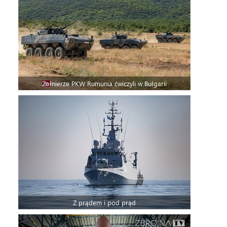
Żołnierze PKW Rumunia ćwiczyli w Bułgarii
Z prądem i pod prąd