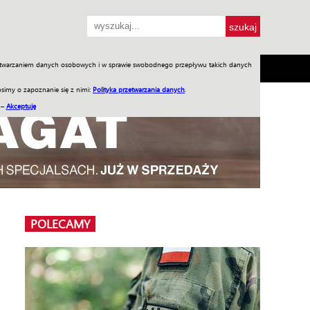
przetwarzaniem danych osobowych i w sprawie swobodnego przepływu takich danych
SH
SKLEP
Jednodniówki
Praca w WIW
simy o zapoznanie się z nimi:
Polityka przetwarzania danych
.
 –
Akceptuję
POLECAMY