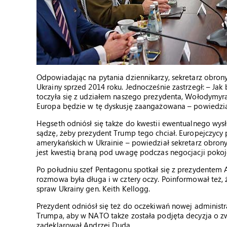
Odpowiadając na pytania dziennikarzy, sekretarz obrony
Ukrainy sprzed 2014 roku. Jednocześnie zastrzegł: – Ja
toczyła się z udziałem naszego prezydenta, Wołodymyr
Europa będzie w tę dyskusję zaangażowana – powiedzia
Hegseth odniósł się także do kwestii ewentualnego wysł
sądzę, żeby prezydent Trump tego chciał. Europejczycy p
amerykańskich w Ukrainie – powiedział sekretarz obron
jest kwestią braną pod uwagę podczas negocjacji pok
Po południu szef Pentagonu spotkał się z prezydentem A
rozmowa była długa i w cztery oczy. Poinformował też, 
spraw Ukrainy gen. Keith Kellogg.
Prezydent odniósł się też do oczekiwań nowej administr
Trumpa, aby w NATO także została podjęta decyzja o 
zadeklarował Andrzej Duda.