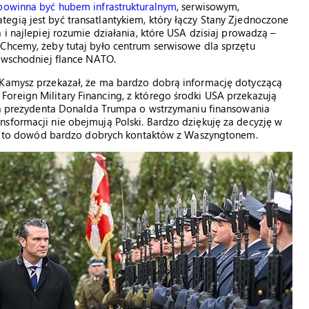
powinna być hubem infrastrukturalnym
, serwisowym,
egią jest być transatlantykiem, który łączy Stany Zjednoczone
 i najlepiej rozumie działania, które USA dzisiaj prowadzą –
 Chcemy, żeby tutaj było centrum serwisowe dla sprzętu
a wschodniej flance NATO.
-Kamysz przekazał, że ma bardzo dobrą informację dotyczącą
oreign Military Financing, z którego środki USA przekazują
enia prezydenta Donalda Trumpa o wstrzymaniu finansowania
sformacji nie obejmują Polski. Bardzo dziękuję za decyzję w
lił, to dowód bardzo dobrych kontaktów z Waszyngtonem.