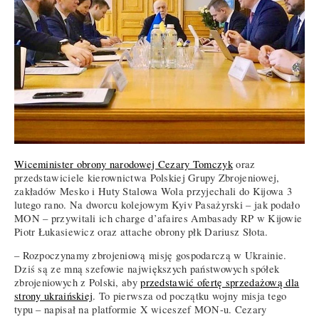
Wiceminister obrony narodowej Cezary Tomczyk
oraz
przedstawiciele kierownictwa Polskiej Grupy Zbrojeniowej,
zakładów Mesko i Huty Stalowa Wola przyjechali do Kijowa 3
lutego rano. Na dworcu kolejowym Kyiv Pasażyrski – jak podało
MON – przywitali ich charge d’afaires Ambasady RP w Kijowie
Piotr Łukasiewicz oraz attache obrony płk Dariusz Słota.
– Rozpoczynamy zbrojeniową misję gospodarczą w Ukrainie.
Dziś są ze mną szefowie największych państwowych spółek
zbrojeniowych z Polski, aby
przedstawić ofertę sprzedażową dla
strony ukraińskiej
. To pierwsza od początku wojny misja tego
typu – napisał na platformie X wiceszef MON-u. Cezary