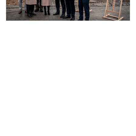
Nowa hala jest częścią projektu pod nazwą „Rozbudowa mocy
wytwórczych Fabryki Broni »Łucznik« – Radom sp. z o. o.” i ma
na celu zwiększenie mocy produkcyjnych oraz poprawę
wydajności procesów technologicznych. Łucznik informuje, że
dzięki inwestycji będzie „jeszcze efektywniej realizować
zamówienia przede wszystkich dla Wojska Polskiego oraz
dostosować się do przyszłych potrzeb rynkowych, wprowadzając
jeszcze wyższe standardy jakościowe”. Rozbudowa przyczyni się
także do stworzenia nowych miejsc pracy i zdaniem Jakuba
Czułby z zarządu Fabryki Broni bezpośrednio wpłynie na
poprawę warunków życia mieszkańców, a sama firma będzie
mogła rozwinąć swój zespół. Zakończenie prac budowlanych
oraz uruchomienie nowej hali produkcyjnej przewidziano na
koniec 2025 roku.