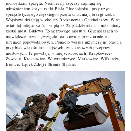
jednostkami sprzętu. Niemieccy saperzy zajmują się
udrożnieniem koryta rzeki Biała Głuchołaska i przy użyciu
specjalistycznego ciężkiego sprzętu umacniają brzegi rzeki.
Wojskowi działają w okolicy Bodzanowa i Głuchołazów. W tej
ostatniej miejscowości, w piątek 25 października, uruchomiony
został most. Budowa 72-metrowego mostu w Głuchołazach to
największe przedsięwzięcie realizowane przez armię na
terenach popowodziowych. Ponadto wojska inżynieryjne pracują
przy budowie ośmiu mniejszych, tymczasowych przepraw
mostowych. Te powstają w miejscowościach: Krapkowice-
Żywocie, Krosnowice, Wawrzeńczyce, Markowice, Wilkanów,
Bielice, Lądek-Zdrój i Stronie Śląskie.