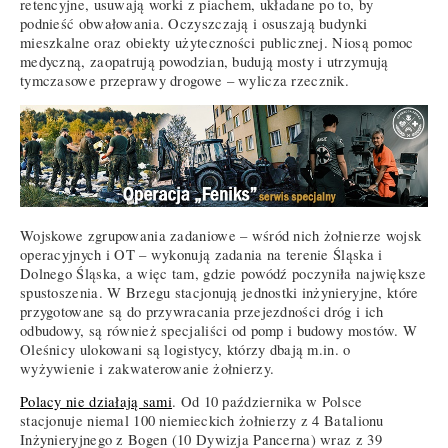
retencyjne, usuwają worki z piachem, układane po to, by
podnieść obwałowania. Oczyszczają i osuszają budynki
mieszkalne oraz obiekty użyteczności publicznej. Niosą pomoc
medyczną, zaopatrują powodzian, budują mosty i utrzymują
tymczasowe przeprawy drogowe – wylicza rzecznik.
Wojskowe zgrupowania zadaniowe – wśród nich żołnierze wojsk
operacyjnych i OT – wykonują zadania na terenie Śląska i
Dolnego Śląska, a więc tam, gdzie powódź poczyniła największe
spustoszenia. W Brzegu stacjonują jednostki inżynieryjne, które
przygotowane są do przywracania przejezdności dróg i ich
odbudowy, są również specjaliści od pomp i budowy mostów. W
Oleśnicy ulokowani są logistycy, którzy dbają m.in. o
wyżywienie i zakwaterowanie żołnierzy.
Polacy nie działają sami
. Od 10 października w Polsce
stacjonuje niemal 100 niemieckich żołnierzy z 4 Batalionu
Inżynieryjnego z Bogen (10 Dywizja Pancerna) wraz z 39