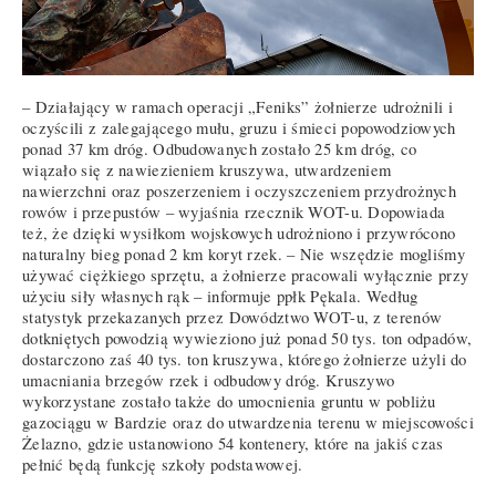
– Działający w ramach operacji „Feniks” żołnierze udrożnili i
oczyścili z zalegającego mułu, gruzu i śmieci popowodziowych
ponad 37 km dróg. Odbudowanych zostało 25 km dróg, co
wiązało się z nawiezieniem kruszywa, utwardzeniem
nawierzchni oraz poszerzeniem i oczyszczeniem przydrożnych
rowów i przepustów – wyjaśnia rzecznik WOT-u. Dopowiada
też, że dzięki wysiłkom wojskowych udrożniono i przywrócono
naturalny bieg ponad 2 km koryt rzek. – Nie wszędzie mogliśmy
używać ciężkiego sprzętu, a żołnierze pracowali wyłącznie przy
użyciu siły własnych rąk – informuje ppłk Pękala. Według
statystyk przekazanych przez Dowództwo WOT-u, z terenów
dotkniętych powodzią wywieziono już ponad 50 tys. ton odpadów,
dostarczono zaś 40 tys. ton kruszywa, którego żołnierze użyli do
umacniania brzegów rzek i odbudowy dróg. Kruszywo
wykorzystane zostało także do umocnienia gruntu w pobliżu
gazociągu w Bardzie oraz do utwardzenia terenu w miejscowości
Żelazno, gdzie ustanowiono 54 kontenery, które na jakiś czas
pełnić będą funkcję szkoły podstawowej.