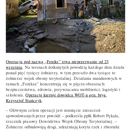
Operacja pod nazwą „Feniks” trwa nieprzerwanie od 23
września
. Na terenach dotkniętych powodzią każdego dnia działa
ponad pięć tysięcy żołnierzy, w tym przeszło dwa tysiące to
żołnierze wojsk obrony terytorialnej. Działania mundurowych w
ramach „Feniksa” koncentrują się w pięciu obszarach:
bezpieczeństwa, zdrowia, przywracania mobilności, logistyki i
szkolenia.
Operacją kieruje dowódca WOT-u gen. bryg.
Krzysztof Stańczyk
.
– Głównym celem operacji jest usunięcie zniszczeń
spowodowanych przez powódź – podkreśla ppłk Robert Pękala,
rzecznik prasowy Dowództwa Wojsk Obrony Terytorialnej. –
Żołnierze odbudowują drogi, udrażniają koryta rzek i zbiorniki