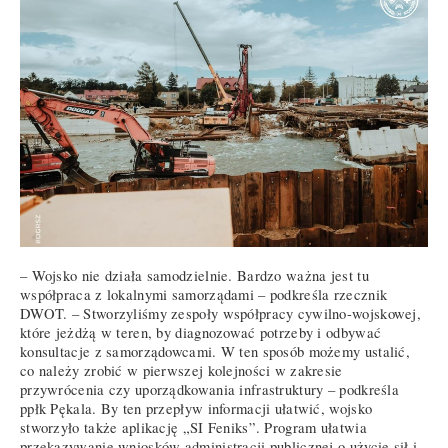
– Wojsko nie działa samodzielnie. Bardzo ważna jest tu
współpraca z lokalnymi samorządami – podkreśla rzecznik
DWOT. – Stworzyliśmy zespoły współpracy cywilno-wojskowej,
które jeżdżą w teren, by diagnozować potrzeby i odbywać
konsultacje z samorządowcami. W ten sposób możemy ustalić,
co należy zrobić w pierwszej kolejności w zakresie
przywrócenia czy uporządkowania infrastruktury – podkreśla
ppłk Pękala. By ten przepływ informacji ułatwić, wojsko
stworzyło także aplikację „SI Feniks”. Program ułatwia
przekazywanie wniosków administracji publicznej o użycie sił i