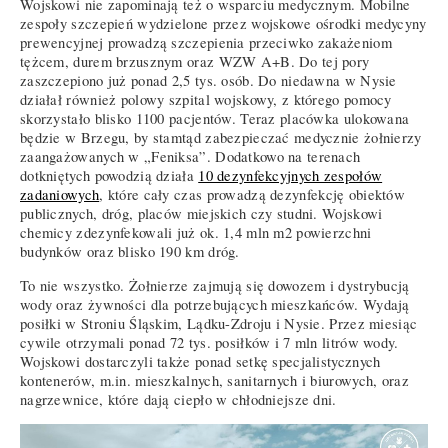
Wojskowi nie zapominają też o wsparciu medycznym. Mobilne
zespoły szczepień wydzielone przez wojskowe ośrodki medycyny
prewencyjnej prowadzą szczepienia przeciwko zakażeniom
tężcem, durem brzusznym oraz WZW A+B. Do tej pory
zaszczepiono już ponad 2,5 tys. osób. Do niedawna w Nysie
działał również polowy szpital wojskowy, z którego pomocy
skorzystało blisko 1100 pacjentów. Teraz placówka ulokowana
będzie w Brzegu, by stamtąd zabezpieczać medycznie żołnierzy
zaangażowanych w „Feniksa”. Dodatkowo na terenach
dotkniętych powodzią działa
10 dezynfekcyjnych zespołów
zadaniowych
, które cały czas prowadzą dezynfekcję obiektów
publicznych, dróg, placów miejskich czy studni. Wojskowi
chemicy zdezynfekowali już ok. 1,4 mln m2 powierzchni
budynków oraz blisko 190 km dróg.
To nie wszystko. Żołnierze zajmują się dowozem i dystrybucją
wody oraz żywności dla potrzebujących mieszkańców. Wydają
posiłki w Stroniu Śląskim, Lądku-Zdroju i Nysie. Przez miesiąc
cywile otrzymali ponad 72 tys. posiłków i 7 mln litrów wody.
Wojskowi dostarczyli także ponad setkę specjalistycznych
kontenerów, m.in. mieszkalnych, sanitarnych i biurowych, oraz
nagrzewnice, które dają ciepło w chłodniejsze dni.