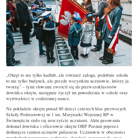
„Okręt to nie tylko kadłub, ale również załoga, podobnie szkoła
to nie tylko budynek, ale przede wszystkim uczniowie, którzy ja
tworzą” – tymi słowami zwrócił się do pierwszoklasistów
dowódca okrętu, następnie życzył im powodzenia w szkole oraz
wytrwałości w codziennej nauce.
Na pokładzie okrętu ponad 80 dzieci czterech klas pierwszych
Szkoły Podstawowej nr 1 im. Marynarki Wojennej RP w
Świnoujściu stało się uroczyście uczniami. Aktu pasowania
dokonał dowódca i oficerowie okrętu ORP Poznań poprzez
dotknięcie ramion uczniów pałaszem. Uczniowie w obecności
przybyłych marynarzy, rodziców, dyrekcji, nauczycieli, oraz