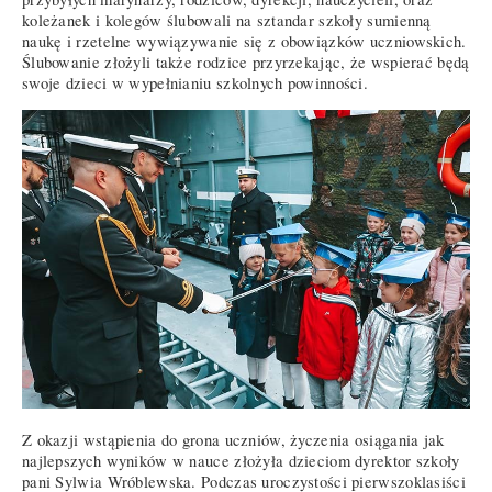
koleżanek i kolegów ślubowali na sztandar szkoły sumienną
naukę i rzetelne wywiązywanie się z obowiązków uczniowskich.
Ślubowanie złożyli także rodzice przyrzekając, że wspierać będą
swoje dzieci w wypełnianiu szkolnych powinności.
Z okazji wstąpienia do grona uczniów, życzenia osiągania jak
najlepszych wyników w nauce złożyła dzieciom dyrektor szkoły
pani Sylwia Wróblewska. Podczas uroczystości pierwszoklasiści