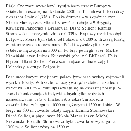
Biało-Czerwoni wywalczyli tytuł wicemistrzów Europy w
sztafecie mieszanej na dystansie 2000 m. Triumfowali Holendrzy
z czasem 2 min 41,376 s. Polska drużyna – w składzie: szer.
Nikola Mazur, szer. Michał Niewiński (oboje z 9 Brygady
Kawalerii Pancernej z Braniewa), Diané Sellier i Kamila
Stormowska – przegrała złoto o 0,009 s. Brązowy medal zdobyli
Belgowie, którzy byli słabsi od Polaków o 0,089 s. Trzecią lokatę
w mistrzostwach reprezentanci Polski wywalczyli zaś w
sztafecie mężczyzn na 5000 m. Po brąz pobiegli: szer. Michał
Niewiński, szer. Łukasz Kuczyński (obaj z 9 BKPanc), Félix
Pigeon i Diané Sellier. Pierwsze miejsce w finale zajęli
Holendrzy, a drugie Belgowie.
Poza medalowymi miejscami polscy łyżwiarze szybcy zajmowali
wysokie lokaty. W trzeciej z rozgrywanych sztafet – sztafecie
kobiet na 3000 m – Polki uplasowały się na czwartej pozycji. W
sześciu konkurencjach indywidualnych tylko w dwóch
gospodarzy nie było w finałach A z udziałem sześciu
zawodników: w biegu na 1000 m mężczyzn i 1500 m kobiet. W
biegu na 500 m czwarte lokaty zajęli: Kamila Stormowska i
Dianė Sellier, a piąte: szer. Nikola Mazur i szer. Michał
Niewiński. Ponadto Stormowska była czwarta w wyścigu na
1000 m, a Sellier szósty na 1500 m.