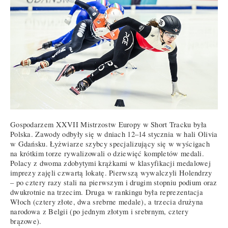
Gospodarzem XXVII Mistrzostw Europy w Short Tracku była
Polska. Zawody odbyły się w dniach 12–14 stycznia w hali Olivia
w Gdańsku. Łyżwiarze szybcy specjalizujący się w wyścigach
na krótkim torze rywalizowali o dziewięć kompletów medali.
Polacy z dwoma zdobytymi krążkami w klasyfikacji medalowej
imprezy zajęli czwartą lokatę. Pierwszą wywalczyli Holendrzy
– po cztery razy stali na pierwszym i drugim stopniu podium oraz
dwukrotnie na trzecim. Druga w rankingu była reprezentacja
Włoch (cztery złote, dwa srebrne medale), a trzecia drużyna
narodowa z Belgii (po jednym złotym i srebrnym, cztery
brązowe).