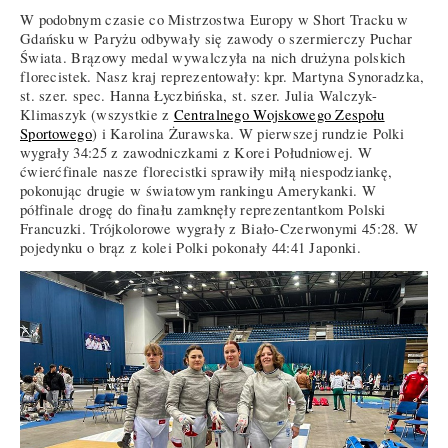
W podobnym czasie co Mistrzostwa Europy w Short Tracku w
Gdańsku w Paryżu odbywały się zawody o szermierczy Puchar
Świata. Brązowy medal wywalczyła na nich drużyna polskich
florecistek. Nasz kraj reprezentowały: kpr. Martyna Synoradzka,
st. szer. spec. Hanna Łyczbińska, st. szer. Julia Walczyk-
Klimaszyk (wszystkie z
Centralnego Wojskowego Zespołu
Sportowego
) i Karolina Żurawska. W pierwszej rundzie Polki
wygrały 34:25 z zawodniczkami z Korei Południowej. W
ćwierćfinale nasze florecistki sprawiły miłą niespodziankę,
pokonując drugie w światowym rankingu Amerykanki. W
półfinale drogę do finału zamknęły reprezentantkom Polski
Francuzki. Trójkolorowe wygrały z Biało-Czerwonymi 45:28. W
pojedynku o brąz z kolei Polki pokonały 44:41 Japonki.