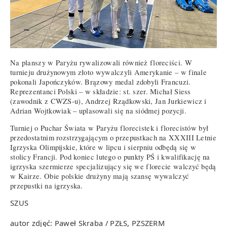
Na planszy w Paryżu rywalizowali również floreciści. W
turnieju drużynowym złoto wywalczyli Amerykanie – w finale
pokonali Japończyków. Brązowy medal zdobyli Francuzi.
Reprezentanci Polski – w składzie: st. szer. Michał Siess
(zawodnik z CWZS-u), Andrzej Rządkowski, Jan Jurkiewicz i
Adrian Wojtkowiak – uplasowali się na siódmej pozycji.
Turniej o Puchar Świata w Paryżu florecistek i florecistów był
przedostatnim rozstrzygającym o przepustkach na XXXIII Letnie
Igrzyska Olimpijskie, które w lipcu i sierpniu odbędą się w
stolicy Francji. Pod koniec lutego o punkty PŚ i kwalifikację na
igrzyska szermierze specjalizujący się we florecie walczyć będą
w Kairze. Obie polskie drużyny mają szansę wywalczyć
przepustki na igrzyska.
SZUS
autor zdjęć: Paweł Skraba / PZŁS, PZSZERM