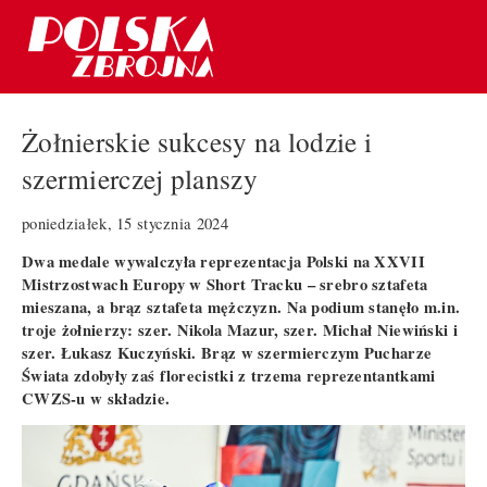
Żołnierskie sukcesy na lodzie i
szermierczej planszy
poniedziałek, 15 stycznia 2024
Dwa medale wywalczyła reprezentacja Polski na XXVII
Mistrzostwach Europy w Short Tracku – srebro sztafeta
mieszana, a brąz sztafeta mężczyzn. Na podium stanęło m.in.
troje żołnierzy: szer. Nikola Mazur, szer. Michał Niewiński i
szer. Łukasz Kuczyński. Brąz w szermierczym Pucharze
Świata zdobyły zaś florecistki z trzema reprezentantkami
CWZS-u w składzie.