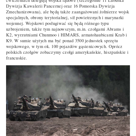
ćwiczeniach delegują wojska lądowe (szczególnie 11 Lubuska
Dywizja Kawalerii Pancernej oraz 16 Pomorska Dywizja
Zmechanizowana), ale będą także zaangażowani żołnierze wojsk
specjalnych, obrony terytorialnej, sił powietrznych i marynarki
wojennej. Wojskowi posługiwać się będą różnego typu
uzbrojeniem, także tym najnowszym, m.in. czołgami Abrams i
K2, wyrzutniami Chunmoo i HIMARS, armatohaubicami Krab i
K9. W sumie użytych ma być ponad 3500 jednostek sprzętu
wojskowego, w tym ok. 100 pojazdów gąsienicowych. Oprócz
polskich czołgów zobaczymy czołgi amerykańskie, hiszpańskie i
francuskie.