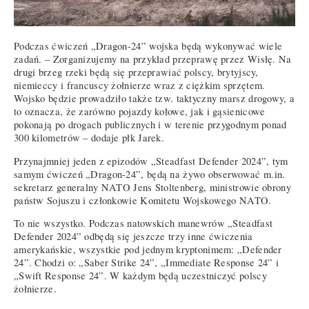
Podczas ćwiczeń „Dragon-24” wojska będą wykonywać wiele
zadań. – Zorganizujemy na przykład przeprawę przez Wisłę. Na
drugi brzeg rzeki będą się przeprawiać polscy, brytyjscy,
niemieccy i francuscy żołnierze wraz z ciężkim sprzętem.
Wojsko będzie prowadziło także tzw. taktyczny marsz drogowy, a
to oznacza, że zarówno pojazdy kołowe, jak i gąsienicowe
pokonają po drogach publicznych i w terenie przygodnym ponad
300 kilometrów – dodaje płk Jarek.
Przynajmniej jeden z epizodów „Steadfast Defender 2024”, tym
samym ćwiczeń „Dragon-24”, będą na żywo obserwować m.in.
sekretarz generalny NATO Jens Stoltenberg, ministrowie obrony
państw Sojuszu i członkowie Komitetu Wojskowego NATO.
To nie wszystko. Podczas natowskich manewrów „Steadfast
Defender 2024” odbędą się jeszcze trzy inne ćwiczenia
amerykańskie, wszystkie pod jednym kryptonimem: „Defender
24”. Chodzi o: „Saber Strike 24”, „Immediate Response 24” i
„Swift Response 24”. W każdym będą uczestniczyć polscy
żołnierze.