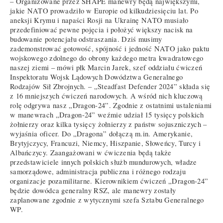
– Organizowane przez SHAPE manewry będą największymi,
jakie NATO prowadziło w Europie od kilkudziesięciu lat. Po
aneksji Krymu i napaści Rosji na Ukrainę NATO musiało
przedefiniować pewne pojęcia i położyć większy nacisk na
budowanie potencjału odstraszania. Dziś musimy
zademonstrować gotowość, spójność i jedność NATO jako paktu
wojskowego zdolnego do obrony każdego metra kwadratowego
naszej ziemi – mówi płk Marcin Jarek, szef oddziału ćwiczeń
Inspektoratu Wojsk Lądowych Dowództwa Generalnego
Rodzajów Sił Zbrojnych. – „Steadfast Defender 2024” składa się
z 16 mniejszych ćwiczeń narodowych. A wśród nich kluczową
rolę odgrywa nasz „Dragon-24”. Zgodnie z ostatnimi ustaleniami
w manewrach „Dragon-24” weźmie udział 15 tysięcy polskich
żołnierzy oraz kilka tysięcy żołnierzy z państw sojuszniczych –
wyjaśnia oficer. Do „Dragona” dołączą m.in. Amerykanie,
Brytyjczycy, Francuzi, Niemcy, Hiszpanie, Słoweńcy, Turcy i
Albańczycy. Zaangażowani w ćwiczenia będą także
przedstawiciele innych polskich służb mundurowych, władze
samorządowe, administracja publiczna i różnego rodzaju
organizacje pozamilitarne. Kierownikiem ćwiczeń „Dragon-24”
będzie dowódca generalny RSZ, ale manewry zostały
zaplanowane zgodnie z wytycznymi szefa Sztabu Generalnego
WP.