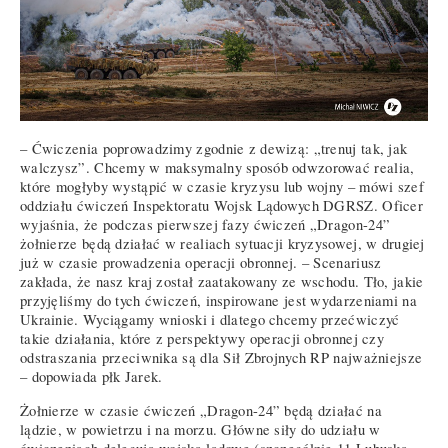
– Ćwiczenia poprowadzimy zgodnie z dewizą: „trenuj tak, jak
walczysz”. Chcemy w maksymalny sposób odwzorować realia,
które mogłyby wystąpić w czasie kryzysu lub wojny – mówi szef
oddziału ćwiczeń Inspektoratu Wojsk Lądowych DGRSZ. Oficer
wyjaśnia, że podczas pierwszej fazy ćwiczeń „Dragon-24”
żołnierze będą działać w realiach sytuacji kryzysowej, w drugiej
już w czasie prowadzenia operacji obronnej. – Scenariusz
zakłada, że nasz kraj został zaatakowany ze wschodu. Tło, jakie
przyjęliśmy do tych ćwiczeń, inspirowane jest wydarzeniami na
Ukrainie. Wyciągamy wnioski i dlatego chcemy przećwiczyć
takie działania, które z perspektywy operacji obronnej czy
odstraszania przeciwnika są dla Sił Zbrojnych RP najważniejsze
– dopowiada płk Jarek.
Żołnierze w czasie ćwiczeń „Dragon-24” będą działać na
lądzie, w powietrzu i na morzu. Główne siły do udziału w