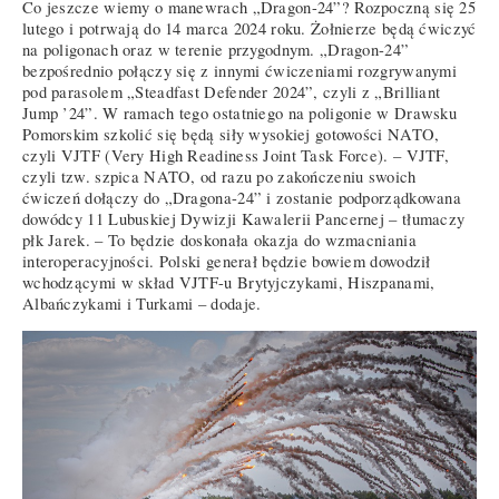
Co jeszcze wiemy o manewrach „Dragon-24”? Rozpoczną się 25
lutego i potrwają do 14 marca 2024 roku. Żołnierze będą ćwiczyć
na poligonach oraz w terenie przygodnym. „Dragon-24”
bezpośrednio połączy się z innymi ćwiczeniami rozgrywanymi
pod parasolem „Steadfast Defender 2024”, czyli z „Brilliant
Jump ’24”. W ramach tego ostatniego na poligonie w Drawsku
Pomorskim szkolić się będą siły wysokiej gotowości NATO,
czyli VJTF (Very High Readiness Joint Task Force). – VJTF,
czyli tzw. szpica NATO, od razu po zakończeniu swoich
ćwiczeń dołączy do „Dragona-24” i zostanie podporządkowana
dowódcy 11 Lubuskiej Dywizji Kawalerii Pancernej – tłumaczy
płk Jarek. – To będzie doskonała okazja do wzmacniania
interoperacyjności. Polski generał będzie bowiem dowodził
wchodzącymi w skład VJTF-u Brytyjczykami, Hiszpanami,
Albańczykami i Turkami – dodaje.