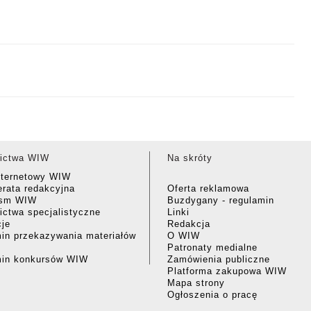
ictwa WIW
Na skróty
nternetowy WIW
rata redakcyjna
Oferta reklamowa
ism WIW
Buzdygany - regulamin
ctwa specjalistyczne
Linki
cje
Redakcja
in przekazywania materiałów
O WIW
Patronaty medialne
min konkursów WIW
Zamówienia publiczne
Platforma zakupowa WIW
Mapa strony
Ogłoszenia o pracę