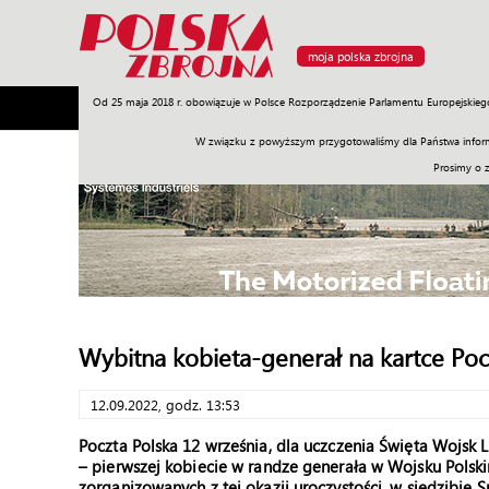
moja polska zbrojna
Od 25 maja 2018 r. obowiązuje w Polsce Rozporządzenie Parlamentu Europejskieg
Armia
Poligon
Sprzęt
Misje
Polityka
Prawo
W związku z powyższym przygotowaliśmy dla Państwa inform
Prosimy o 
Wybitna kobieta-generał na kartce Pocz
12.09.2022, godz. 13:53
Poczta Polska 12 września, dla uczczenia Święta Wojsk
– pierwszej kobiecie w randze generała w Wojsku Polski
zorganizowanych z tej okazji uroczystości, w siedzibie