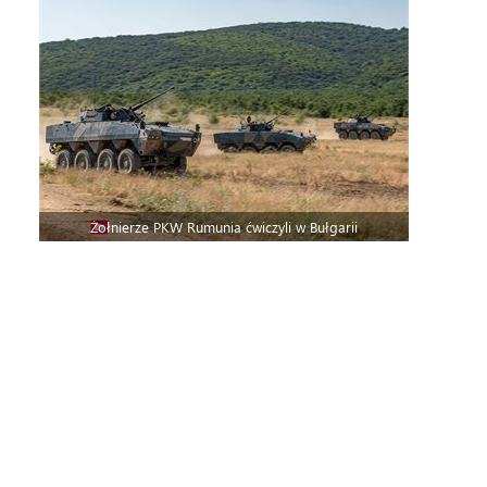
Żołnierze PKW Rumunia ćwiczyli w Bułgarii