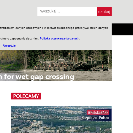
przetwarzaniem danych osobowych i w sprawie swobodnego przepływu takich danych
SH
SKLEP
Jednodniówki
Praca w WIW
simy o zapoznanie się z nimi:
Polityka przetwarzania danych
.
 –
Akceptuję
POLECAMY