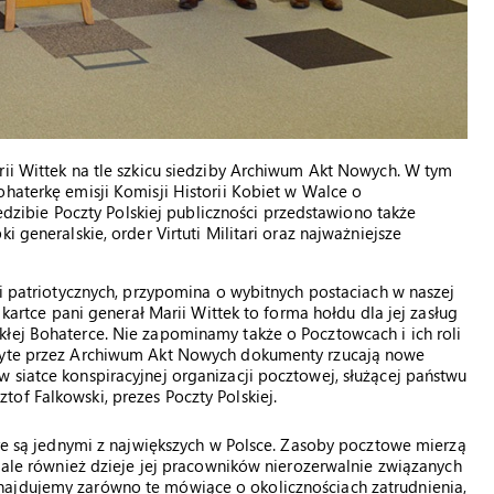
rii Wittek na tle szkicu siedziby Archiwum Akt Nowych. W tym
ohaterkę emisji Komisji Historii Kobiet w Walce o
siedzibie Poczty Polskiej publiczności przedstawiono także
i generalskie, order Virtuti Militari oraz najważniejsze
ci patriotycznych, przypomina o wybitnych postaciach w naszej
 kartce pani generał Marii Wittek to forma hołdu dla jej zasług
kłej Bohaterce. Nie zapominamy także o Pocztowcach i ich roli
kryte przez Archiwum Akt Nowych dokumenty rzucają nowe
 siatce konspiracyjnej organizacji pocztowej, służącej państwu
of Falkowski, prezes Poczty Polskiej.
óre są jednymi z największych w Polsce. Zasoby pocztowe mierzą
, ale również dzieje jej pracowników nierozerwalnie związanych
najdujemy zarówno te mówiące o okolicznościach zatrudnienia,