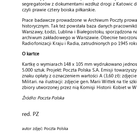
segregatorów z dokumentami wzdłuż drogi z Katowic do
czyli prawie cztery boiska piłkarskie.
Prace badawcze prowadzone w Archiwum Poczty prowad
historycznym. Tak też powstała baza danych pracownikó
Warszawy, Łodzi, Lublina i Białegostoku, sporządzon
archiwum zakładowego w Warszawie. Obecnie tworzona 
Radiofonizacji Kraju i Radia, zatrudnionych po 1945 roku
O kartce
Kartkę o wymiarach 148 x 105 mm wydrukowano jednostro
5.000 sztuk. Projekt: Poczta Polska S.A. Emisji towarzy
znaku opłaty z oznaczeniem wartości A (3,60 zł): zdjęci
Militari. na ilustracji: zdjęcie gen. Marii Wittek na tle
zbiory utworzonej przez nią Komisji Historii Kobiet w W
Źródło: Poczta Polska
red. PZ
autor zdjęć: Poczta Polska