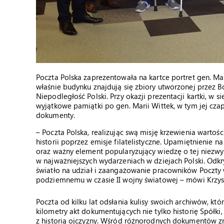
Poczta Polska zaprezentowała na kartce portret gen. Ma
właśnie budynku znajdują się zbiory utworzonej przez B
Niepodległość Polski. Przy okazji prezentacji kartki, w 
wyjątkowe pamiątki po gen. Marii Wittek, w tym jej czapk
dokumenty.
– Poczta Polska, realizując swą misję krzewienia wartoś
historii poprzez emisje filatelistyczne. Upamiętnienie na
oraz ważny element popularyzujący wiedzę o tej niezwy
w najważniejszych wydarzeniach w dziejach Polski. Od
światło na udział i zaangażowanie pracowników Poczty w
podziemnemu w czasie II wojny światowej – mówi Krzyszt
Poczta od kilku lat odsłania kulisy swoich archiwów, kt
kilometry akt dokumentujących nie tylko historię Spółki
z historią ojczyzny. Wśród różnorodnych dokumentów z