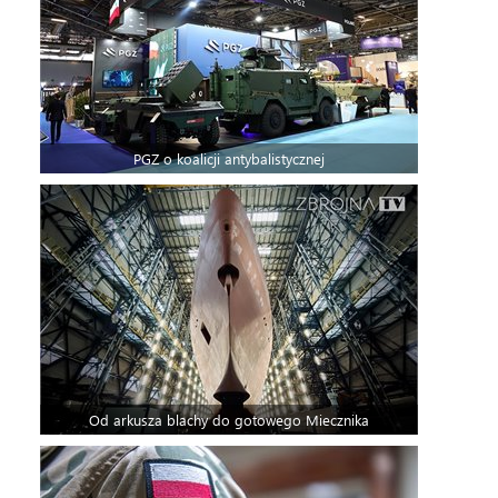
PGZ o koalicji antybalistycznej
Od arkusza blachy do gotowego Miecznika