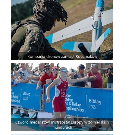
Kompania dronów zamiast Rosomaków
Czworo medalistów mistrzostw Europy w żołnierskich
mundurach