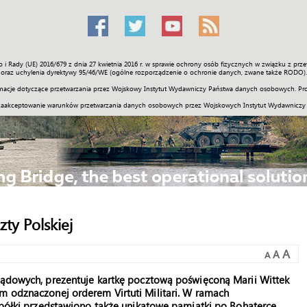
o i Rady (UE) 2016/679 z dnia 27 kwietnia 2016 r. w sprawie ochrony osób fizycznych w związku z 
Świat
Społeczność
Sport
Historia
Galerie
Wideo
ENGLI
oraz uchylenia dyrektywy 95/46/WE (ogólne rozporządzenie o ochronie danych, zwane także RODO).
acje dotyczące przetwarzania przez Wojskowy Instytut Wydawniczy Państwa danych osobowych. Pro
zaakceptowanie warunków przetwarzania danych osobowych przez Wojskowych Instytut Wydawniczy
ty Polskiej
A
A
A
 Lądowych, prezentuje kartkę pocztową poświęconą Marii Wittek
m odznaczonej orderem Virtuti Militari. W ramach
 Spółki przedstawiono także unikatowe pamiątki po Bohaterce