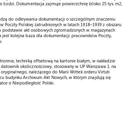
 Łodzi. Dokumentacja zajmuje powierzchnię blisko 25 tys. m2,
zą do odkrywania dokumentacji o szczególnym znaczeniu
w Poczty Polskiej zatrudnionych w latach 1918–1939 z obszaru
a na podstawie akt osobowych zgromadzonych w magazynach
jest kolejna baza dla dokumentacji pracowników Poczty,
.
nnie, techniką offsetową na kartonie białym, w nakładzie
szy datownik okolicznościowy, stosowany w UP Warszawa 1. na
e oryginalnego, należącego do Marii Wittek orderu Virtuti
 szkicu budynku Archiwum Akt Nowych, w którym znajdują się
alce o Niepodległość Polski.