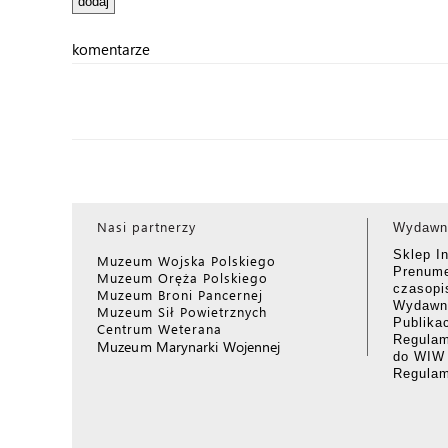
komentarze
Nasi partnerzy
Wydawn
Sklep I
Muzeum Wojska Polskiego
Prenume
Muzeum Oręża Polskiego
czasop
Muzeum Broni Pancernej
Wydawni
Muzeum Sił Powietrznych
Publika
Centrum Weterana
Regulam
Muzeum Marynarki Wojennej
do WIW
Regula