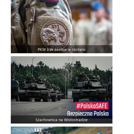
PKW Irak zostaje w Jordanii
Szachownica na Wisłostradzie