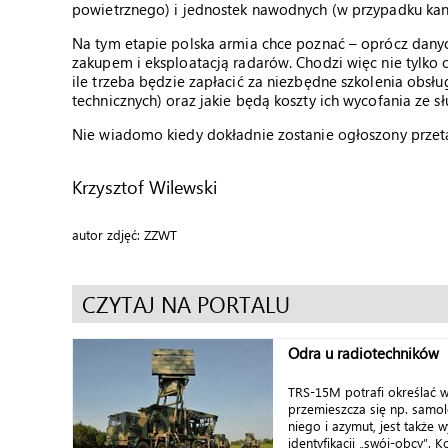
powietrznego) i jednostek nawodnych (w przypadku kanał
Na tym etapie polska armia chce poznać – oprócz danyc
zakupem i eksploatacją radarów. Chodzi więc nie tylko o
ile trzeba będzie zapłacić za niezbędne szkolenia obsług
technicznych) oraz jakie będą koszty ich wycofania ze sł
Nie wiadomo kiedy dokładnie zostanie ogłoszony prze
Krzysztof Wilewski
autor zdjęć: ZZWT
CZYTAJ NA PORTALU
Odra u radiotechników
TRS-15M potrafi określać w
przemieszcza się np. samol
niego i azymut, jest także
identyfikacji „swój-obcy”. Ko