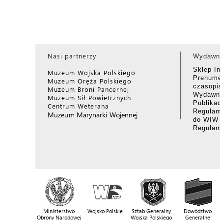
Nasi partnerzy
Wydawn
Sklep I
Muzeum Wojska Polskiego
Prenume
Muzeum Oręża Polskiego
czasop
Muzeum Broni Pancernej
Wydawni
Muzeum Sił Powietrznych
Publika
Centrum Weterana
Regulam
Muzeum Marynarki Wojennej
do WIW
Regula
Ministerstwo
Wojsko Polskie
Sztab Generalny
Dowództwo
Obrony Narodowej
Wojska Polskiego
Generalne