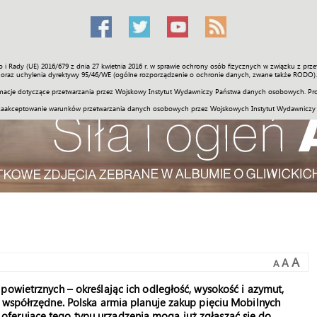
o i Rady (UE) 2016/679 z dnia 27 kwietnia 2016 r. w sprawie ochrony osób fizycznych w związku z 
Świat
Społeczność
Sport
Historia
Galerie
Wideo
ENGLI
oraz uchylenia dyrektywy 95/46/WE (ogólne rozporządzenie o ochronie danych, zwane także RODO).
acje dotyczące przetwarzania przez Wojskowy Instytut Wydawniczy Państwa danych osobowych. Pro
zaakceptowanie warunków przetwarzania danych osobowych przez Wojskowych Instytut Wydawniczy
A
A
A
powietrznych – określając ich odległość, wysokość i azymut,
 współrzędne. Polska armia planuje zakup pięciu Mobilnych
ferujące tego typu urządzenia mogą już zgłaszać się do