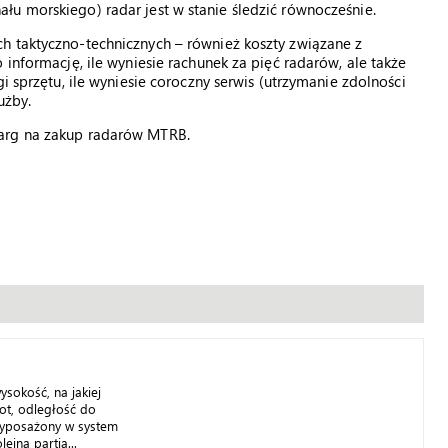
u morskiego) radar jest w stanie śledzić równocześnie.
h taktyczno-technicznych – również koszty związane z
 informację, ile wyniesie rachunek za pięć radarów, ale także
i sprzętu, ile wyniesie coroczny serwis (utrzymanie zdolności
użby.
targ na zakup radarów MTRB.
ysokość, na jakiej
ot, odległość do
 wyposażony w system
lejna partia...