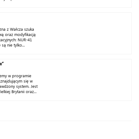
zna z Wałcza szuka
awą oraz modyfikacją
kacyjnych: NUR-41
ą nie tylko...
w”
jemy w programie
 znajdującym się w
rawdzony system. Jest
lkiej Brytanii oraz...