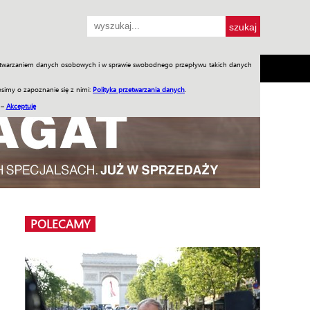
przetwarzaniem danych osobowych i w sprawie swobodnego przepływu takich danych
SH
SKLEP
Jednodniówki
Praca w WIW
simy o zapoznanie się z nimi:
Polityka przetwarzania danych
.
 –
Akceptuję
POLECAMY