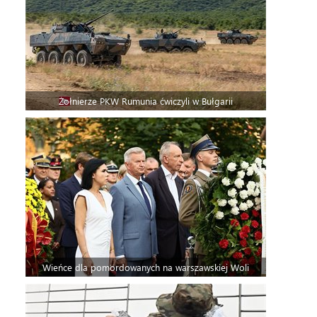
Żołnierze PKW Rumunia ćwiczyli w Bułgarii
Wieńce dla pomordowanych na warszawskiej Woli