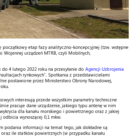
ę początkowy etap fazy analityczno-koncepcyjnej (tzw. wstępne
ki Wojennej urządzeń MTRB, czyli Mobilnych,
s do 4 lutego 2022 roku na przesyłanie do
Agencji Uzbrojenia
sultacjach rynkowych”. Spotkania z przedstawicielami
alne postawione przez Ministerstwo Obrony Narodowej,
roku.
kowych interesują przede wszystkim parametry techniczne
śmie pracuje dane urządzenie, jakiego typu antenę w nim
wykrycia dla kanału morskiego i powietrznego oraz z jakiej
ej odbicia wynoszącej 0,1 mkw.
rm podania informacji na temat tego, jak dokładne są
oraz ile statków powietrznych (w przypadku kanału