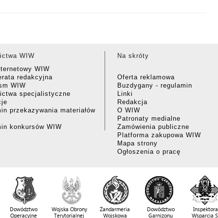
ictwa WIW
Na skróty
nternetowy WIW
rata redakcyjna
Oferta reklamowa
ism WIW
Buzdygany - regulamin
ctwa specjalistyczne
Linki
cje
Redakcja
in przekazywania materiałów
O WIW
Patronaty medialne
min konkursów WIW
Zamówienia publiczne
Platforma zakupowa WIW
Mapa strony
Ogłoszenia o pracę
Dowództwo
Wojska Obrony
Żandarmeria
Dowództwo
Inspektora
Operacyjne
Terytorialnej
Wojskowa
Garnizonu
Wsparcia 