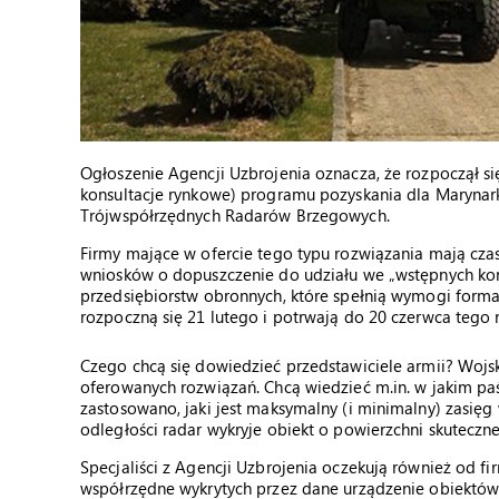
Ogłoszenie Agencji Uzbrojenia oznacza, że rozpoczął si
konsultacje rynkowe) programu pozyskania dla Marynar
Trójwspółrzędnych Radarów Brzegowych.
Firmy mające w ofercie tego typu rozwiązania mają cza
wniosków o dopuszczenie do udziału we „wstępnych kon
przedsiębiorstw obronnych, które spełnią wymogi form
rozpoczną się 21 lutego i potrwają do 20 czerwca tego 
Czego chcą się dowiedzieć przedstawiciele armii? Wojs
oferowanych rozwiązań. Chcą wiedzieć m.in. w jakim pa
zastosowano, jaki jest maksymalny (i minimalny) zasięg 
odległości radar wykryje obiekt o powierzchni skuteczn
Specjaliści z Agencji Uzbrojenia oczekują również od fi
współrzędne wykrytych przez dane urządzenie obiektów 