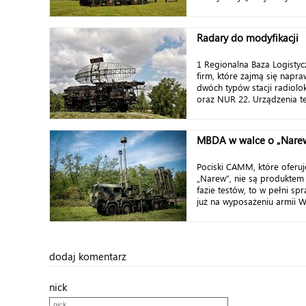
Radary do modyfikacji
1 Regionalna Baza Logistyc
firm, które zajmą się napr
dwóch typów stacji radiolo
oraz NUR 22. Urządzenia te s
MBDA w walce o „Nare
Pociski CAMM, które oferu
„Narew”, nie są produktem
fazie testów, to w pełni sp
już na wyposażeniu armii Wie
dodaj komentarz
nick