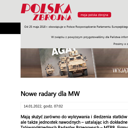
moja polska zbrojna
Od 25 maja 2018 r. obowiązuje w Polsce Rozporządzenie Parlamentu Europejskieg
Armia
Poligon
Sprzęt
Misje
Polityka
Prawo
W związku z powyższym przygotowaliśmy dla Państwa inform
Prosimy o 
Nowe radary dla MW
14.01.2022, godz. 07:02
Mają służyć zarówno do wykrywania i śledzenia statków 
ale także jednostek nawodnych – ustalając ich dokładne
Trójwspółrzędnych Radarów Brzegowych – MTRB. Firmy o