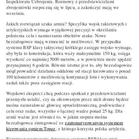
Inspektoratu Uzbrojenia. Rozmowy z przedstawicielami
zbrojeniówki rozpoczną się w lipcu, a zakończyć mają we
wrześniu.
Jakich rozwiązań szuka armia? Specyfika wojsk rakietowych i
artyleryjskich wymaga wyjątkowej precyzji w określaniu
położenia celu i namierzaniu obiektów ataku. Nowe
bezzałogowce mają wzmocnić te możliwości. W przypadku
systemu BSP klasy taktycznej krótkiego zasięgu wojsko wymaga,
aby była to konstrukcja, która waży maksymalnie 150 kg, osiąga
wysokość co najmniej 5000 metrów, a w powietrzu może spędzić
przynajmniej 6 godzin. Równie istotne jest to, aby bezzałogowiec
mógł prowadzić działania oddalone od stacji kierowania o ponad
100 kilometrów z możliwością kontynuacji lotu i wykonywania
zadań także poza zasięgiem stacji.
Wojskowi eksperci chcą podczas spotkań z przedstawicielami
przemysłu ustalić, czy na oferowanym przez nich dronie będzie
można zainstalować głowicę optoelektroniczną, podświetlacz
celu oraz radar, wszystko o łącznej wadze ponad 25 kg. Dla
armii ważne jest również to, w jakim stopniu można
bezzałogowca zintegrować ze
zautomatyzowanym systemem
kierowania ogniem Topaz
, z którego korzysta polska artyleria.
Natomiast wymagania dotyczące systemu BSP klasy mini