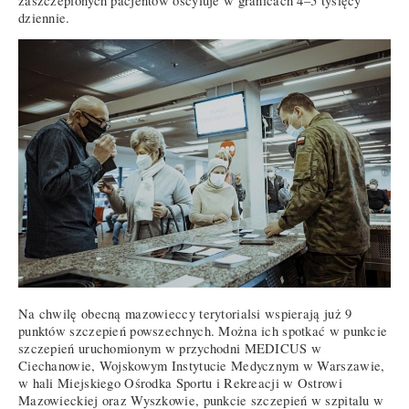
zaszczepionych pacjentów oscyluje w granicach 4–5 tysięcy
dziennie.
Na chwilę obecną mazowieccy terytorialsi wspierają już 9
punktów szczepień powszechnych. Można ich spotkać w punkcie
szczepień uruchomionym w przychodni MEDICUS w
Ciechanowie, Wojskowym Instytucie Medycznym w Warszawie,
w hali Miejskiego Ośrodka Sportu i Rekreacji w Ostrowi
Mazowieckiej oraz Wyszkowie, punkcie szczepień w szpitalu w