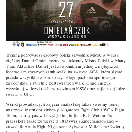
Trening poprowadzi czołowy polski zawodnik MMA w wadze
ciężkiej Daniel Omielańczuk, wielokrotny Mistrz Polski w Muay
Thai. Aktualnie Daniel jest zawodnikiem jednej z najlepszych
federacji mieszanych sztuk walki na święcie ACA, która słynie
przede wszystkim z bardzo wysokiego poziomu sportowego
zawodników i świetnie zestawianych walk. Omielańczuk
wcześniej walczył także w rodzimym KSW oraz najlepszej lidze
świata w UFC.
Wśród prowadzących zajęcia znalazł się także świetny trener
mistrzów, instruktor klubowy Aligatores Fight Club i WCA Fight
Team, czarny pas w brazylijskim jiu-jitsu BJJ. Weteranów
przeszkolą także żołnierze z 18 Dywizji Zmechanizowanej –
zawodnik Armia Fight Night szer. Sylwester Miller oraz świetny