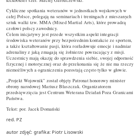
kickbokser szer. Maciej Garbaczewski.
Cykliczne spotkania weteranów w jednostkach wojskowych w
całej Polsce, polegają na seminariach i treningach z mieszanych
sztuk walki tzw. MMA (Mixed Martial Arts), które prowadzą
czołowi polscy zawodnicy.
Celem inicjatywy jest przede wszystkim aspekt integracji
środowiska weteranów przy bezpośrednim kontakcie ze sportem,
a także kształtowanie pasji, która rozładowuje emocje i nadmiar
adrenaliny z jaką zmagają się żołnierze powracający z misji.
Uczestnicy mają okazję do sprawdzenia siebie, swojej odporność
fizycznej i motorycznej oraz do przekonania się że nie ma rzeczy
niemożliwych a ograniczenia pozostają często tylko w głowie.
„Projekt Wojownik” został objęty Patronat honorowy minister
obrony narodowej Mariusz Błaszczak. Organizatorem
przedsięwzięcia jest Centrum Weterana Działań Poza Granicami
Państwa.
Tekst: por. Jacek Domański
red. PZ
autor zdjęć: grafika: Piotr Lisowski