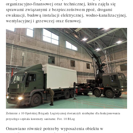
organizacyjno-finansowej oraz technicznej, która zajęła się
sprawami związanymi z bezpieczeństwem ppoż, drogami
ewakuacji, budową instalacji elektrycznej, wodno-kanalizacyjnej,
wentylacyjnej i grzewczej oraz tlenowej.
Żołnierze z 10 Opolskiej Brygady Logistycznej dostarczyli niezbędne dla funkcjonowania
przyszłego szpitala kontenery sanitarne. Fot. 10 BLog
Omawiano również potrzeby wyposażenia obiektu w