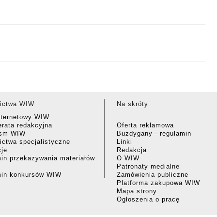
ictwa WIW
Na skróty
nternetowy WIW
rata redakcyjna
Oferta reklamowa
ism WIW
Buzdygany - regulamin
ctwa specjalistyczne
Linki
cje
Redakcja
in przekazywania materiałów
O WIW
Patronaty medialne
min konkursów WIW
Zamówienia publiczne
Platforma zakupowa WIW
Mapa strony
Ogłoszenia o pracę