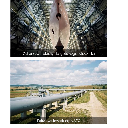
Od arkusza blachy do gotowego Miecznika
Paliwowy krwiobieg NATO