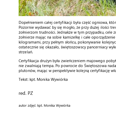
Dopełnieniem całej certyfikacji była część ogniowa, któ
Pozornie wydawać by się mogło, że przy dużej ilości tre
żołnierzom trudności. Jednakże w tym przypadku, cele zn
żołnierze mając na sobie kamizelkę i całe oporządzenie
kilogramami, przy pełnym słońcu, pokonywanie kolejnyc
ostatecznie się okazało, świętoszowscy pancerniacy wy
strzelań.
Certyfikacja drużyn była zwieńczeniem majowego pobytu
nie zwalniają tempa. Po powrocie do Świętoszowa nadal 
plutonów, mając w perspektywie kolejną certyfikację wła
Tekst: kpt. Monika Wywiórka
red. PZ
autor zdjęć: kpt. Monika Wywiórka