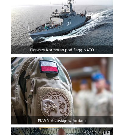
Pierwszy Kormoran pod flagą NATO
PKW Irak zostaje w Jordanii