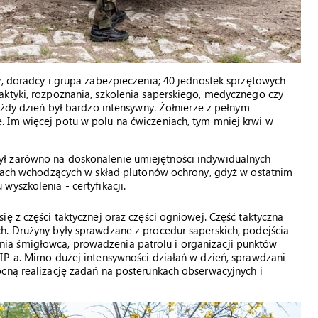
y, doradcy i grupa zabezpieczenia; 40 jednostek sprzętowych
aktyki, rozpoznania, szkolenia saperskiego, medycznego czy
ażdy dzień był bardzo intensywny. Żołnierze z pełnym
 Im więcej potu w polu na ćwiczeniach, tym mniej krwi w
ł zarówno na doskonalenie umiejętności indywidualnych
żynach wchodzących w skład plutonów ochrony, gdyż w ostatnim
yszkolenia - certyfikacji.
ę z części taktycznej oraz części ogniowej. Część taktyczna
h. Drużyny były sprawdzane z procedur saperskich, podejścia
ia śmigłowca, prowadzenia patrolu i organizacji punktów
IP-a. Mimo dużej intensywności działań w dzień, sprawdzani
ocną realizację zadań na posterunkach obserwacyjnych i