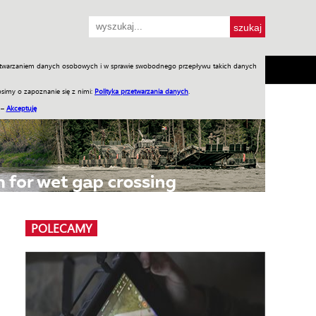
przetwarzaniem danych osobowych i w sprawie swobodnego przepływu takich danych
SH
SKLEP
Jednodniówki
Praca w WIW
simy o zapoznanie się z nimi:
Polityka przetwarzania danych
.
 –
Akceptuję
POLECAMY