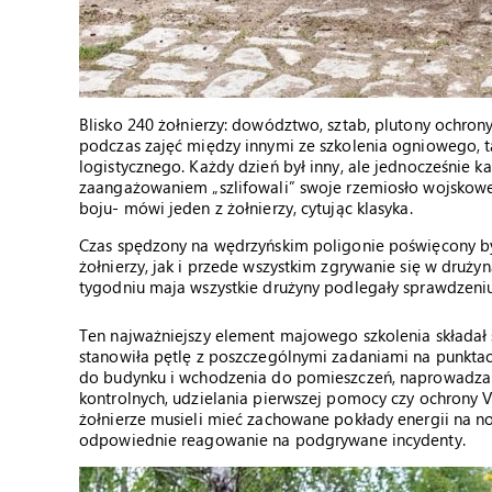
Blisko 240 żołnierzy: dowództwo, sztab, plutony ochron
podczas zajęć między innymi ze szkolenia ogniowego, t
logistycznego. Każdy dzień był inny, ale jednocześnie k
zaangażowaniem „szlifowali” swoje rzemiosło wojskowe.
boju- mówi jeden z żołnierzy, cytując klasyka.
Czas spędzony na wędrzyńskim poligonie poświęcony by
żołnierzy, jak i przede wszystkim zgrywanie się w dru
tygodniu maja wszystkie drużyny podlegały sprawdzeniu w
Ten najważniejszy element majowego szkolenia składał si
stanowiła pętlę z poszczególnymi zadaniami na punktac
do budynku i wchodzenia do pomieszczeń, naprowadzan
kontrolnych, udzielania pierwszej pomocy czy ochrony V
żołnierze musieli mieć zachowane pokłady energii na n
odpowiednie reagowanie na podgrywane incydenty.