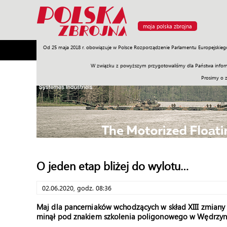
moja polska zbrojna
Od 25 maja 2018 r. obowiązuje w Polsce Rozporządzenie Parlamentu Europejskieg
Armia
Poligon
Sprzęt
Misje
Polityka
Prawo
W związku z powyższym przygotowaliśmy dla Państwa inform
Prosimy o 
O jeden etap bliżej do wylotu…
02.06.2020, godz. 08:36
Maj dla pancerniaków wchodzących w skład XIII zmian
minął pod znakiem szkolenia poligonowego w Wędrzyn