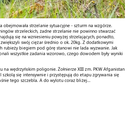
ra obejmowała strzelanie sytuacyjne - szturm na wzgórze.
ningów strzeleckich, żadne strzelanie nie powinno stwarzać
ajdują się na wzniesieniu powyżej strzelających, ponadto,
 zwiększyli swój ciężar średnio o ok. 20kg. Z dodatkowymi
h rubieży biegiem pod górę stanowi nie lada wyzwanie. Jak
konali wszystkie zadania wzorowo, czego dowodem były wyniki
 na wędrzyńskim poligonie. Żołnierze XIII zm. PKW Afganistan
szkolą się intensywnie i przystępują do etapu zgrywania się
śnie tego szczebla. A do wylotu coraz bliżej…