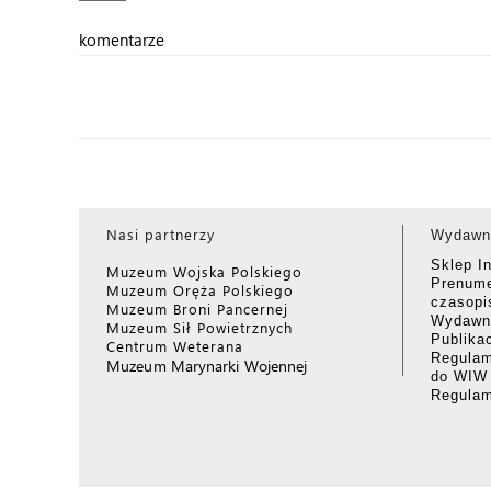
komentarze
Nasi partnerzy
Wydawn
Sklep I
Muzeum Wojska Polskiego
Prenume
Muzeum Oręża Polskiego
czasop
Muzeum Broni Pancernej
Wydawni
Muzeum Sił Powietrznych
Publika
Centrum Weterana
Regulam
Muzeum Marynarki Wojennej
do WIW
Regula