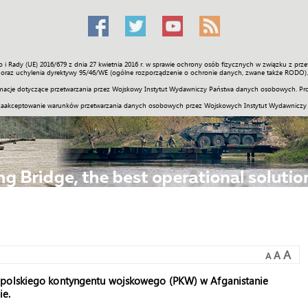
o i Rady (UE) 2016/679 z dnia 27 kwietnia 2016 r. w sprawie ochrony osób fizycznych w związku z 
Świat
Społeczność
Sport
Historia
Galerie
Wideo
ENGLI
oraz uchylenia dyrektywy 95/46/WE (ogólne rozporządzenie o ochronie danych, zwane także RODO).
acje dotyczące przetwarzania przez Wojskowy Instytut Wydawniczy Państwa danych osobowych. Pro
zaakceptowanie warunków przetwarzania danych osobowych przez Wojskowych Instytut Wydawniczy
A
A
A
y polskiego kontyngentu wojskowego (PKW) w Afganistanie
ie.