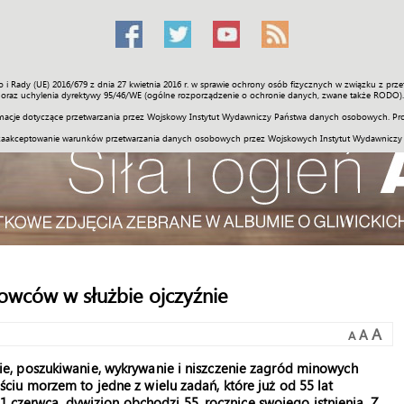
o i Rady (UE) 2016/679 z dnia 27 kwietnia 2016 r. w sprawie ochrony osób fizycznych w związku z 
Świat
Społeczność
Sport
Historia
Galerie
Wideo
ENGLI
oraz uchylenia dyrektywy 95/46/WE (ogólne rozporządzenie o ochronie danych, zwane także RODO).
acje dotyczące przetwarzania przez Wojskowy Instytut Wydawniczy Państwa danych osobowych. Pro
zaakceptowanie warunków przetwarzania danych osobowych przez Wojskowych Instytut Wydawniczy
łowców w służbie ojczyźnie
A
A
A
, poszukiwanie, wykrywanie i niszczenie zagród minowych
iu morzem to jedne z wielu zadań, które już od 55 lat
 1 czerwca, dywizjon obchodzi 55. rocznicę swojego istnienia. Z