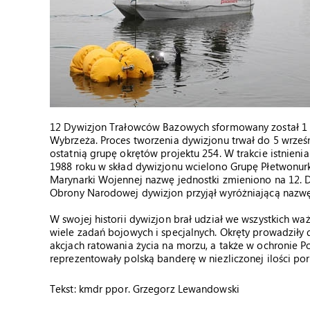
12 Dywizjon Trałowców Bazowych sformowany został 1 c
Wybrzeża. Proces tworzenia dywizjonu trwał do 5 wrześn
ostatnią grupę okrętów projektu 254. W trakcie istnieni
1988 roku w skład dywizjonu wcielono Grupę Płetwonu
Marynarki Wojennej nazwę jednostki zmieniono na 12. D
Obrony Narodowej dywizjon przyjął wyróżniającą nazwę
W swojej historii dywizjon brał udział we wszystkich w
wiele zadań bojowych i specjalnych. Okręty prowadziły 
akcjach ratowania życia na morzu, a także w ochronie P
reprezentowały polską banderę w niezliczonej ilości po
Tekst:
kmdr ppor. Grzegorz Lewandowski