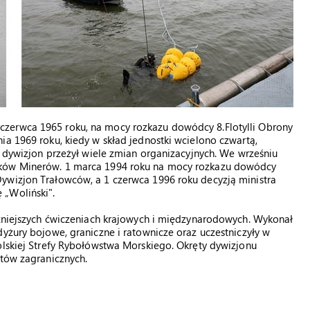
zerwca 1965 roku, na mocy rozkazu dowódcy 8.Flotylli Obrony
ia 1969 roku, kiedy w skład jednostki wcielono czwartą,
a dywizjon przeżył wiele zmian organizacyjnych. We wrześniu
rków Minerów. 1 marca 1994 roku na mocy rozkazu dowódcy
ywizjon Trałowców, a 1 czerwca 1996 roku decyzją ministra
 „Woliński".
ażniejszych ćwiczeniach krajowych i międzynarodowych. Wykonał
dyżury bojowe, graniczne i ratownicze oraz uczestniczyły w
olskiej Strefy Rybołówstwa Morskiego. Okręty dywizjonu
rtów zagranicznych.