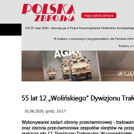
moja polska zbrojna
Od 25 maja 2018 r. obowiązuje w Polsce Rozporządzenie Parlamentu Europejskieg
Armia
Poligon
Sprzęt
Misje
Polityka
Prawo
W związku z powyższym przygotowaliśmy dla Państwa inform
Prosimy o 
55 lat 12 „Wolińskiego” Dywizjonu Tra
01.06.2020, godz. 10:17
Wykonywanie zadań obrony przeciwminowej - trałowanie
oraz obrona przeciwminowa zespołów okrętów na przejśc
realizują siły 12. Dywizjonu Trałowców. W poniedziałek,