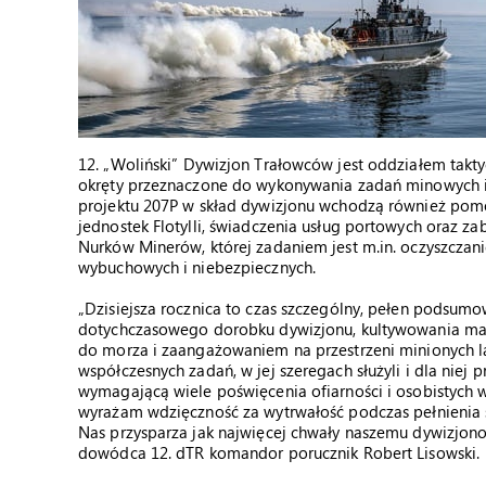
12. „Woliński” Dywizjon Trałowców jest oddziałem takty
okręty przeznaczone do wykonywania zadań minowych 
projektu 207P w skład dywizjonu wchodzą również pomo
jednostek Flotylli, świadczenia usług portowych oraz z
Nurków Minerów, której zadaniem jest m.in. oczyszcza
wybuchowych i niebezpiecznych.
„Dzisiejsza rocznica to czas szczególny, pełen podsumow
dotychczasowego dorobku dywizjonu, kultywowania maryn
do morza i zaangażowaniem na przestrzeni minionych la
współczesnych zadań, w jej szeregach służyli i dla niej 
wymagającą wiele poświęcenia ofiarności i osobistych w
wyrażam wdzięczność za wytrwałość podczas pełnienia 
Nas przysparza jak najwięcej chwały naszemu dywizjon
dowódca 12. dTR komandor porucznik Robert Lisowski.