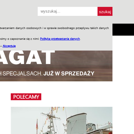
przetwarzaniem danych osobowych i w sprawie swobodnego przepływu takich danych
SH
SKLEP
Jednodniówki
Praca w WIW
simy o zapoznanie się z nimi:
Polityka przetwarzania danych
.
 –
Akceptuję
POLECAMY