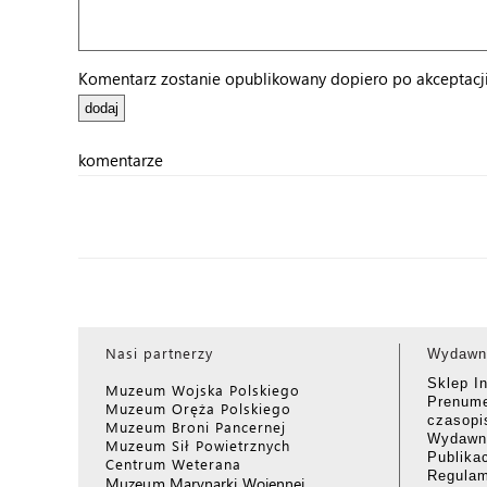
Komentarz zostanie opublikowany dopiero po akceptacji 
komentarze
Nasi partnerzy
Wydawn
Sklep I
Muzeum Wojska Polskiego
Prenume
Muzeum Oręża Polskiego
czasop
Muzeum Broni Pancernej
Wydawni
Muzeum Sił Powietrznych
Publika
Centrum Weterana
Regulam
Muzeum Marynarki Wojennej