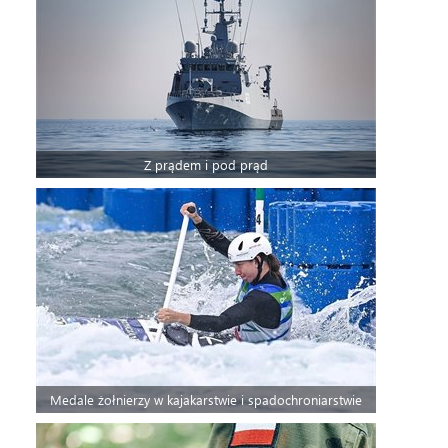
Z prądem i pod prąd
Medale żołnierzy w kajakarstwie i spadochroniarstwie