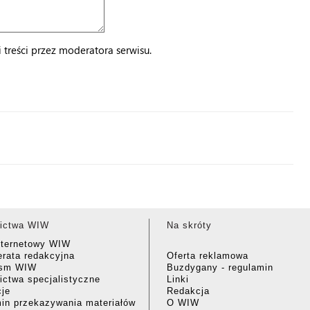
treści przez moderatora serwisu.
ictwa WIW
Na skróty
nternetowy WIW
rata redakcyjna
Oferta reklamowa
ism WIW
Buzdygany - regulamin
ctwa specjalistyczne
Linki
cje
Redakcja
in przekazywania materiałów
O WIW