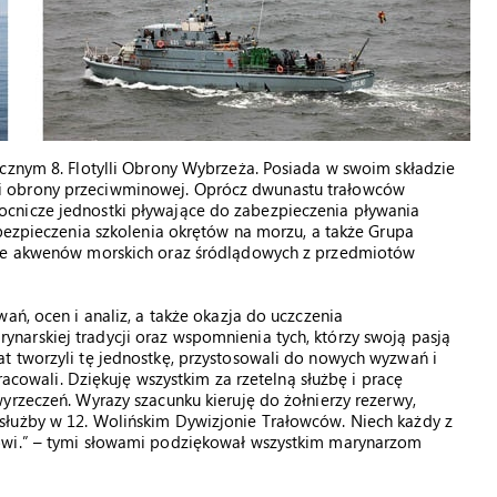
cznym 8. Flotylli Obrony Wybrzeża. Posiada w swoim składzie
i obrony przeciwminowej. Oprócz dwunastu trałowców
cnicze jednostki pływające do zabezpieczenia pływania
abezpieczenia szkolenia okrętów na morzu, a także Grupa
nie akwenów morskich oraz śródlądowych z przedmiotów
ań, ocen i analiz, a także okazja do uczczenia
arskiej tradycji oraz wspomnienia tych, którzy swoją pasją
t tworzyli tę jednostkę, przystosowali do nowych wyzwań i
pracowali. Dziękuję wszystkim za rzetelną służbę i pracę
yrzeczeń. Wyrazy szacunku kieruję do żołnierzy rezerwy,
służby w 12. Wolińskim Dywizjonie Trałowców. Niech każdy z
owi.” – tymi słowami podziękował wszystkim marynarzom