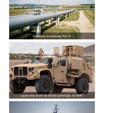
Paliwowy krwiobieg NATO
Laserowa broń na drony powstaje na WAT