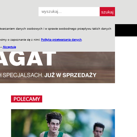
przetwarzaniem danych osobowych i w sprawie swobodnego przepływu takich danych
SH
SKLEP
Jednodniówki
Praca w WIW
simy o zapoznanie się z nimi:
Polityka przetwarzania danych
.
 –
Akceptuję
POLECAMY