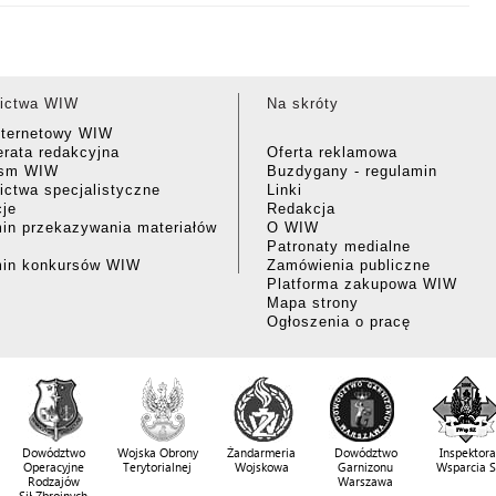
ictwa WIW
Na skróty
nternetowy WIW
rata redakcyjna
Oferta reklamowa
ism WIW
Buzdygany - regulamin
ctwa specjalistyczne
Linki
cje
Redakcja
in przekazywania materiałów
O WIW
Patronaty medialne
min konkursów WIW
Zamówienia publiczne
Platforma zakupowa WIW
Mapa strony
Ogłoszenia o pracę
Dowództwo
Wojska Obrony
Żandarmeria
Dowództwo
Inspektora
Operacyjne
Terytorialnej
Wojskowa
Garnizonu
Wsparcia 
Rodzajów
Warszawa
Sił Zbrojnych