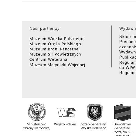
Nasi partnerzy
Wydawn
Sklep I
Muzeum Wojska Polskiego
Prenume
Muzeum Oręża Polskiego
czasop
Muzeum Broni Pancernej
Wydawni
Muzeum Sił Powietrznych
Publika
Centrum Weterana
Regulam
Muzeum Marynarki Wojennej
do WIW
Regula
Ministerstwo
Wojsko Polskie
Sztab Generalny
Dowództwo
Obrony Narodowej
Wojska Polskiego
Generalne
Rodzajów Sił
Zbrojnych