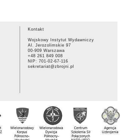
Kontakt
Wojskowy Instytut Wydawniczy
Al. Jerozolimskie 97
00-909 Warszawa
+48 261 849 008
NIP: 701-02-67-116
sekretariat@zbrojni.pl
t
Wielonarodowy
Wielonarodowa
Centrum
Agencja
SZ
Korpus
Dywizja
Szkolenia Sił
Uzbrojenia
Północno-
Północny-
Połączonych
Wschodni
Wschód
NATO (JFTC)