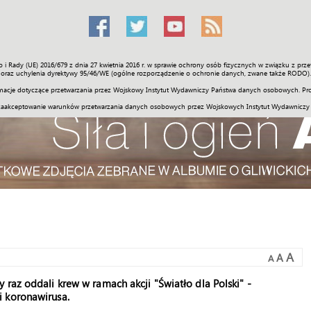
o i Rady (UE) 2016/679 z dnia 27 kwietnia 2016 r. w sprawie ochrony osób fizycznych w związku z 
Świat
Społeczność
Sport
Historia
Galerie
Wideo
ENGLI
oraz uchylenia dyrektywy 95/46/WE (ogólne rozporządzenie o ochronie danych, zwane także RODO).
acje dotyczące przetwarzania przez Wojskowy Instytut Wydawniczy Państwa danych osobowych. Pro
zaakceptowanie warunków przetwarzania danych osobowych przez Wojskowych Instytut Wydawniczy
A
A
A
raz oddali krew w ramach akcji "Światło dla Polski" -
i koronawirusa.