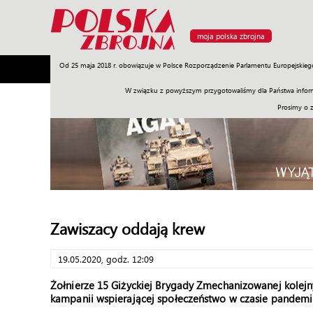
moja polska zbrojna
Od 25 maja 2018 r. obowiązuje w Polsce Rozporządzenie Parlamentu Europejskieg
Armia
Poligon
Sprzęt
Misje
Polityka
Prawo
W związku z powyższym przygotowaliśmy dla Państwa inform
Prosimy o 
Zawiszacy oddają krew
19.05.2020, godz. 12:09
Żołnierze 15 Giżyckiej Brygady Zmechanizowanej kolejny 
kampanii wspierającej społeczeństwo w czasie pandemi