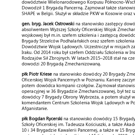
dowództwie Wielonarodowego Korpusu Północno-Wsch
Dowodził 1 Brygadą Pancerną. Zajmował także stanowis
SHAPE w Belgii. Służył w składzie PKW w Kosowie oraz w 
gen. bryg. Jacek Ostrowski
na stanowisko zastępcy dowód
absolwentem Wyższej Szkoły Oficerskiej Wojsk Zmecha
wojskowej był m.in. szefem szkolenia i zastępcą dowó
Brygady Strzelców Podhalańskich oraz szefem szkolenia
Dowództwie Wojsk Lądowych. Uczestniczył w misjach zag
Iraku. Od 2014 roku był szefem Oddziału Szkolenia w
Rodzajów Sił Zbrojnych. W latach 2015–2018 stał na cze
dowodzi 20 Brygadą Zmechanizowaną.
płk Piotr Kriese
na stanowisko dowódcy 20 Brygady Zmec
Oficerskiej Wojsk Pancernych w Poznaniu. Karierę zacz
potem dowódca kompanii czołgów. Zajmował stanowiska
operacyjnej w 36 Brygadzie Zmechanizowanej, był też sz
dowódcy 7 Brygady Obrony Wybrzeża, a potem służył 
komendantem Centrum Szkolenia Wojsk Lądowych w Pozna
Afganistanie.
płk Bogdan Rycerski
na stanowisko dowódcy 15 Brygady
Szkoły Oficerskiej im. Tadeusza Kościuszki, a także Ak
10 i 34 Brygadzie Kawalerii Pancernej, a także w 15 B