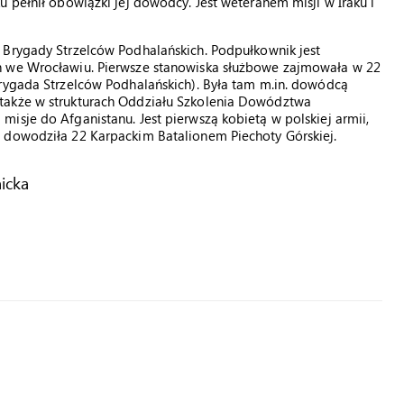
 pełnił obowiązki jej dowódcy. Jest weteranem misji w Iraku i
Brygady Strzelców Podhalańskich. Podpułkownik jest
h we Wrocławiu. Pierwsze stanowiska służbowe zajmowała w 22
Brygada Strzelców Podhalańskich). Była tam m.in. dowódcą
także w strukturach Oddziału Szkolenia Dowództwa
isje do Afganistanu. Jest pierwszą kobietą w polskiej armii,
 dowodziła 22 Karpackim Batalionem Piechoty Górskiej.
icka