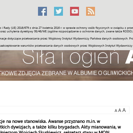
o i Rady (UE) 2016/679 z dnia 27 kwietnia 2016 r. w sprawie ochrony osób fizycznych w związku z 
Świat
Społeczność
Sport
Historia
Galerie
Wideo
ENGLI
oraz uchylenia dyrektywy 95/46/WE (ogólne rozporządzenie o ochronie danych, zwane także RODO).
acje dotyczące przetwarzania przez Wojskowy Instytut Wydawniczy Państwa danych osobowych. Pro
zaakceptowanie warunków przetwarzania danych osobowych przez Wojskowych Instytut Wydawniczy
A
A
A
cje na nowe stanowiska. Awanse przyznano m.in. w
ich dywizjach, a także kilku brygadach. Akty mianowania, w
ołnierzom Wojciech Skurkiewicz, sekretarz stanu w MON.