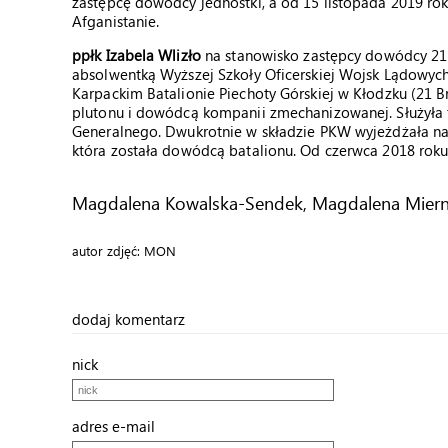
zastępcę dowódcy jednostki, a od 15 listopada 2019 roku
Afganistanie.
ppłk Izabela Wlizło
na stanowisko zastępcy dowódcy 21 
absolwentką Wyższej Szkoły Oficerskiej Wojsk Lądowyc
Karpackim Batalionie Piechoty Górskiej w Kłodzku (21 
plutonu i dowódcą kompanii zmechanizowanej. Służyła 
Generalnego. Dwukrotnie w składzie PKW wyjeżdżała na m
która została dowódcą batalionu. Od czerwca 2018 roku
Magdalena Kowalska-Sendek, Magdalena Miern
autor zdjęć: MON
dodaj komentarz
nick
adres e-mail