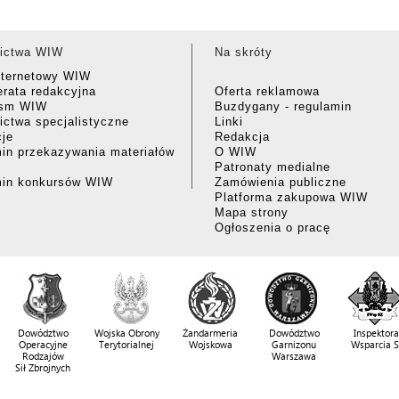
ictwa WIW
Na skróty
nternetowy WIW
rata redakcyjna
Oferta reklamowa
ism WIW
Buzdygany - regulamin
ctwa specjalistyczne
Linki
cje
Redakcja
in przekazywania materiałów
O WIW
Patronaty medialne
min konkursów WIW
Zamówienia publiczne
Platforma zakupowa WIW
Mapa strony
Ogłoszenia o pracę
Dowództwo
Wojska Obrony
Żandarmeria
Dowództwo
Inspektora
Operacyjne
Terytorialnej
Wojskowa
Garnizonu
Wsparcia 
Rodzajów
Warszawa
Sił Zbrojnych