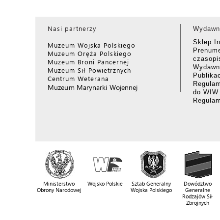
Nasi partnerzy
Wydawn
Sklep I
Muzeum Wojska Polskiego
Prenume
Muzeum Oręża Polskiego
czasop
Muzeum Broni Pancernej
Wydawni
Muzeum Sił Powietrznych
Publika
Centrum Weterana
Regulam
Muzeum Marynarki Wojennej
do WIW
Regula
Ministerstwo
Wojsko Polskie
Sztab Generalny
Dowództwo
Obrony Narodowej
Wojska Polskiego
Generalne
Rodzajów Sił
Zbrojnych