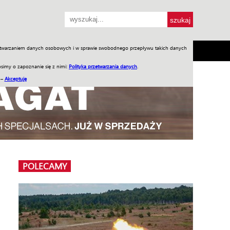
przetwarzaniem danych osobowych i w sprawie swobodnego przepływu takich danych
SH
SKLEP
Jednodniówki
Praca w WIW
simy o zapoznanie się z nimi:
Polityka przetwarzania danych
.
 –
Akceptuję
POLECAMY