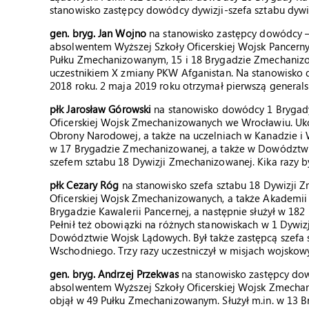
stanowisko zastępcy dowódcy dywizji-szefa sztabu dywiz
gen. bryg. Jan Wojno
na stanowisko zastępcy dowódcy – s
absolwentem Wyższej Szkoły Oficerskiej Wojsk Pancern
Pułku Zmechanizowanym, 15 i 18 Brygadzie Zmechanizow
uczestnikiem X zmiany PKW Afganistan. Na stanowisko 
2018 roku. 2 maja 2019 roku otrzymał pierwszą general
płk Jarosław Górowski
na stanowisko dowódcy 1 Brygady
Oficerskiej Wojsk Zmechanizowanych we Wrocławiu. Ukoń
Obrony Narodowej, a także na uczelniach w Kanadzie i Wie
w 17 Brygadzie Zmechanizowanej, a także w Dowództwie
szefem sztabu 18 Dywizji Zmechanizowanej. Kika razy b
płk Cezary Róg
na stanowisko szefa sztabu 18 Dywizji 
Oficerskiej Wojsk Zmechanizowanych, a także Akademi
Brygadzie Kawalerii Pancernej, a następnie służył w 
Pełnił też obowiązki na różnych stanowiskach w 1 Dyw
Dowództwie Wojsk Lądowych. Był także zastępcą szefa
Wschodniego. Trzy razy uczestniczył w misjach wojskowy
gen. bryg. Andrzej Przekwas
na stanowisko zastępcy dow
absolwentem Wyższej Szkoły Oficerskiej Wojsk Zmechan
objął w 49 Pułku Zmechanizowanym. Służył m.in. w 13 