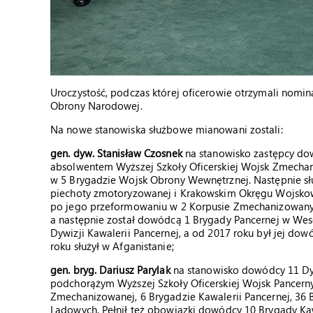
Uroczystość, podczas której oficerowie otrzymali nomin
Obrony Narodowej.
Na nowe stanowiska służbowe mianowani zostali:
gen. dyw. Stanisław Czosnek
na stanowisko zastępcy dow
absolwentem Wyższej Szkoły Oficerskiej Wojsk Zmechan
w 5 Brygadzie Wojsk Obrony Wewnętrznej. Następnie służ
piechoty zmotoryzowanej i Krakowskim Okręgu Wojsko
po jego przeformowaniu w 2 Korpusie Zmechanizowanym
a następnie został dowódcą 1 Brygady Pancernej w Weso
Dywizji Kawalerii Pancernej, a od 2017 roku był jej do
roku służył w Afganistanie;
gen. bryg. Dariusz Parylak
na stanowisko dowódcy 11 Dyw
podchorążym Wyższej Szkoły Oficerskiej Wojsk Pancerny
Zmechanizowanej, 6 Brygadzie Kawalerii Pancernej, 3
Lądowych. Pełnił też obowiązki dowódcy 10 Brygady Kaw