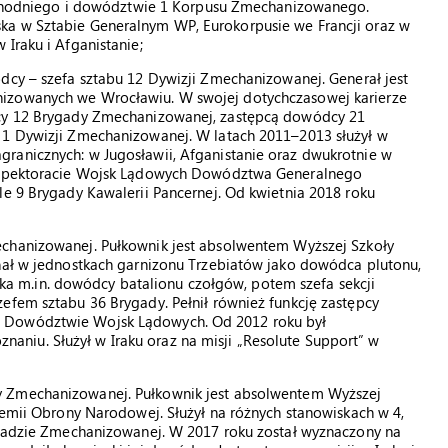
odniego i dowództwie 1 Korpusu Zmechanizowanego.
ka w Sztabie Generalnym WP, Eurokorpusie we Francji oraz w
Iraku i Afganistanie;
cy – szefa sztabu 12 Dywizji Zmechanizowanej. Generał jest
nizowanych we Wrocławiu. W swojej dotychczasowej karierze
dcy 12 Brygady Zmechanizowanej, zastępcą dowódcy 21
 1 Dywizji Zmechanizowanej. W latach 2011–2013 służył w
ranicznych: w Jugosławii, Afganistanie oraz dwukrotnie w
 Inspektoracie Wojsk Lądowych Dowództwa Generalnego
le 9 Brygady Kawalerii Pancernej. Od kwietnia 2018 roku
hanizowanej. Pułkownik jest absolwentem Wyższej Szkoły
ynał w jednostkach garnizonu Trzebiatów jako dowódca plutonu,
 m.in. dowódcy batalionu czołgów, potem szefa sekcji
efem sztabu 36 Brygady. Pełnił również funkcję zastępcy
w Dowództwie Wojsk Lądowych. Od 2012 roku był
niu. Służył w Iraku oraz na misji „Resolute Support” w
 Zmechanizowanej. Pułkownik jest absolwentem Wyższej
ademii Obrony Narodowej. Służył na różnych stanowiskach w 4,
rygadzie Zmechanizowanej. W 2017 roku został wyznaczony na