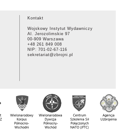
Kontakt
Wojskowy Instytut Wydawniczy
Al. Jerozolimskie 97
00-909 Warszawa
+48 261 849 008
NIP: 701-02-67-116
sekretariat@zbrojni.pl
t
Wielonarodowy
Wielonarodowa
Centrum
Agencja
SZ
Korpus
Dywizja
Szkolenia Sił
Uzbrojenia
Północno-
Północny-
Połączonych
Wschodni
Wschód
NATO (JFTC)