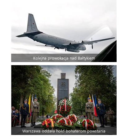
Kolejna prowokacja nad Bałtykiem
Warszawa oddała hołd bohaterom powstania