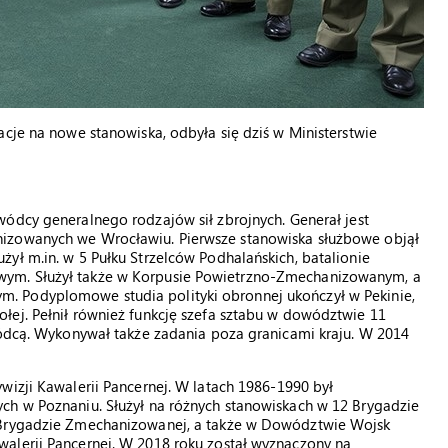
acje na nowe stanowiska, odbyła się dziś w Ministerstwie
ódcy generalnego rodzajów sił zbrojnych. Generał jest
izowanych we Wrocławiu. Pierwsze stanowiska służbowe objął
ył m.in. w 5 Pułku Strzelców Podhalańskich, batalionie
wym. Służył także w Korpusie Powietrzno-Zmechanizowanym, a
. Podyplomowe studia polityki obronnej ukończył w Pekinie,
łej. Pełnił również funkcję szefa sztabu w dowództwie 11
wódcą. Wykonywał także zadania poza granicami kraju. W 2014
izji Kawalerii Pancernej. W latach 1986-1990 był
ch w Poznaniu. Służył na różnych stanowiskach w 12 Brygadzie
6 Brygadzie Zmechanizowanej, a także w Dowództwie Wojsk
alerii Pancernej. W 2018 roku został wyznaczony na