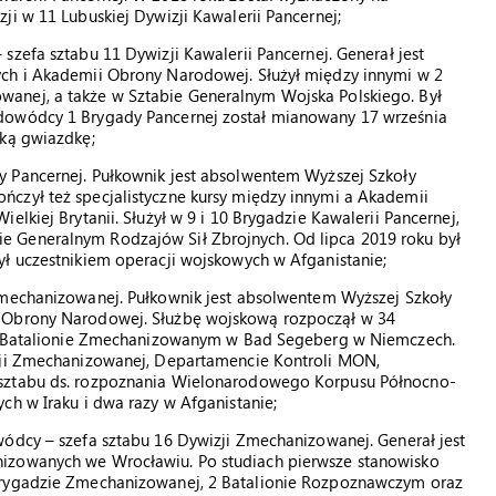
ji w 11 Lubuskiej Dywizji Kawalerii Pancernej;
zefa sztabu 11 Dywizji Kawalerii Pancernej. Generał jest
ych i Akademii Obrony Narodowej. Służył między innymi w 2
anej, a także w Sztabie Generalnym Wojska Polskiego. Był
dowódcy 1 Brygady Pancernej został mianowany 17 września
ską gwiazdkę;
 Pancernej. Pułkownik jest absolwentem Wyższej Szkoły
czył też specjalistyczne kursy między innymi a Akademii
lkiej Brytanii. Służył w 9 i 10 Brygadzie Kawalerii Pancernej,
 Generalnym Rodzajów Sił Zbrojnych. Od lipca 2019 roku był
ył uczestnikiem operacji wojskowych w Afganistanie;
Zmechanizowanej. Pułkownik jest absolwentem Wyższej Szkoły
i Obrony Narodowej. Służbę wojskową rozpoczął w 34
182 Batalionie Zmechanizowanym w Bad Segeberg w Niemczech.
izji Zmechanizowanej, Departamencie Kontroli MON,
 sztabu ds. rozpoznania Wielonarodowego Korpusu Północno-
ch w Iraku i dwa razy w Afganistanie;
ódcy – szefa sztabu 16 Dywizji Zmechanizowanej. Generał jest
izowanych we Wrocławiu. Po studiach pierwsze stanowisko
Brygadzie Zmechanizowanej, 2 Batalionie Rozpoznawczym oraz