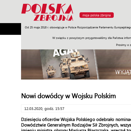
moja polska zbrojna
Od 25 maja 2018 r. obowiązuje w Polsce Rozporządzenie Parlamentu Europejskieg
Armia
Poligon
Sprzęt
Misje
Polityka
Prawo
W związku z powyższym przygotowaliśmy dla Państwa inform
Prosimy o 
Nowi dowódcy w Wojsku Polskim
12.03.2020, godz. 15:57
Dziesięciu oficerów Wojska Polskiego odebrało nomina
Dowództwie Generalnym Rodzajów Sił Zbrojnych, wszystk
imieniu ministra obrony Mariusza Błaszczaka, wręczył ż