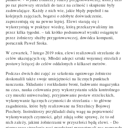
po raz pierwszy strzelali do tarcz na celność i skupienie były
zadowalające. Każdy z nich wie, jakie błędy popełnił i na
kolejnych zajęciach, bogatsi o zdobyte doświadczenie,
zaprezentują się na pewno lepiej. Elewi starają się i
wykorzystują w praktyce wiedzę, którą przekazywaliśmy im
przez kilka tygodni. – tak krótko podsumował wyniki osiągnięte
przez żołnierzy służby przygotowawczej, dowódca kompanii,
porucznik Paweł Sroka.
W czwartek, 7 lutego 2019 roku, elewi realizowali strzelanie do
celów ukazujących się. Młodzi adepci sztuki wojennej strzelali z
postawy leżącej do celów oddalonych o kilkaset metrów.
Podczas dwóch dni zajęć ze szkolenia ogniowego żołnierze
doskonalili także swoje umiejętności na licznych punktach
nauczania. Składanie i rozkładanie broni, ładowanie magazynka
na czas, nauka celowania przy wykorzystaniu szkła kontrolnego
czy muszki uniwersalnej, przyjmowanie postaw strzeleckich,
wykonywanie łącznych czynności do strzelania – to główne
zagadnienia, które były realizowane na Strzelnicy Bojowej
Piechoty. Instruktorzy przykładali dużą wagę na poprawność
wykonywanych czynności, gdyż zdają sobie sprawę, że to od
nich zależy, jakimi żołnierzami w przyszłości będą elewi. - Do
pierwszego strzelania nasi przełożeni przygotowali nas naprawdę