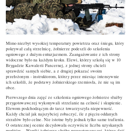
Mimo niezbyt wysokiej temperatury powietrza oraz śniegu, który
pokrywał całą strzelnicę, żołnierze podeszli do szkolenia
ogniowego z dużym entuzjazmem. Zaangażowanie z ich strony
widoczne było na każdym kroku. Elewi, którzy szkolą się w 10
Brygadzie Kawalerii Pancernej, z jednej strony chcieli
sprawdzić samych siebie, a z drugiej pokazać swoim
przełożonym - instruktorom, którzy przez miesiąc intensywnie
ich szkolili, że podstawy żołnierskiego rzemiosła, że nie są im
obce.
Pierwszego dnia zajęć ze szkolenia ogniowego żołnierze służby
przygotowawczej wykonywali strzelanie na celność i skupienie.
Elewom podchodzącym do tarcz towarzyszyła niepewność.
Każdy chciał jak najszybciej zobaczyć, ile z pięciu oddanych
strzałów było celne. Nie istotne były jednak tylko same trafienia.
O ostatecznej ocenie decydowała oczywiście liczba uzyskanych
punktów. - Wyniki żołnierzy służby przygotowawczej, którzy dziś