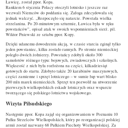
Ławicę, został ppor. Kopa.
Rankiem 6 stycznia Polacy otoczyli lotnisko i jeszcze raz
wezwali Niemców do poddania się. Załoga zdecydowała się
jednak walczyć. „Rozpoczęło się natarcie. Powstała wielka
strzelanina. Po 20-minutowym szturmie, Ławica była w ręku
powstańców”, opisał atak w swoich wspomnieniach sierż. pil.
Wiktor Pniewski ze sztabu ppor. Kopy.
Dzięki udanemu dowodzeniu akcją, w czasie starcia zginął tylko
jeden powstaniec, kilku zostało rannych. Po stronie niemieckiej
poległo dwóch żołnierzy. Powstańcy zdobyli około 300
samolotów różnego typu: bojowych, zwiadowczych i szkolnych.
Większość z nich była rozłożona na części, kilkadziesiąt
gotowych do startu. Zdobyto także 20 karabinów maszynowych,
części zamienne i sprzęt lotniczego – w sumie łup wart blisko
200 mln marek niemieckich. Sprzęt ten pozwolił na utworzenie
pierwszych wielkopolskich eskadr lotniczych oraz wsparcie
tworzącego się polskiego lotnictwa wojskowego.
Wizyta Piłsudskiego
Następnie ppor. Kopa zajął się organizowaniem w Poznaniu 10
Pułku Strzelców Wielkopolskich, który po reorganizacji polskiej
armii został nazwany 68 Pułkiem Piechoty Wielkopolskiej. Za