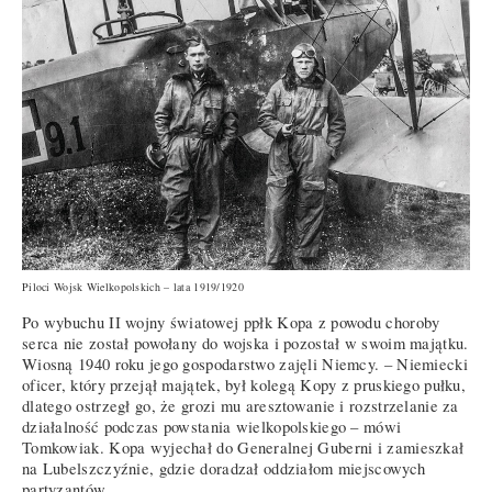
Piloci Wojsk Wielkopolskich – lata 1919/1920
Po wybuchu II wojny światowej ppłk Kopa z powodu choroby
serca nie został powołany do wojska i pozostał w swoim majątku.
Wiosną 1940 roku jego gospodarstwo zajęli Niemcy. – Niemiecki
oficer, który przejął majątek, był kolegą Kopy z pruskiego pułku,
dlatego ostrzegł go, że grozi mu aresztowanie i rozstrzelanie za
działalność podczas powstania wielkopolskiego – mówi
Tomkowiak. Kopa wyjechał do Generalnej Guberni i zamieszkał
na Lubelszczyźnie, gdzie doradzał oddziałom miejscowych
partyzantów.