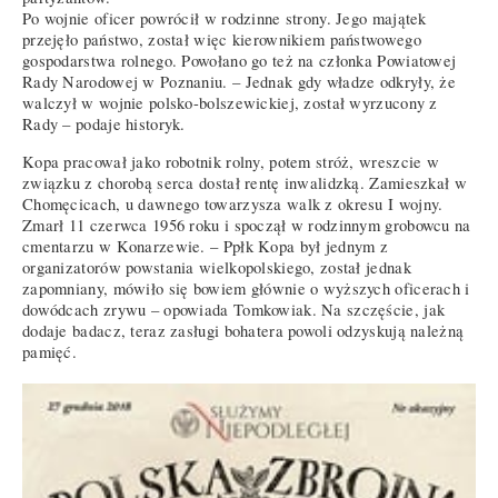
Po wojnie oficer powrócił w rodzinne strony. Jego majątek
przejęło państwo, został więc kierownikiem państwowego
gospodarstwa rolnego. Powołano go też na członka Powiatowej
Rady Narodowej w Poznaniu. – Jednak gdy władze odkryły, że
walczył w wojnie polsko-bolszewickiej, został wyrzucony z
Rady – podaje historyk.
Kopa pracował jako robotnik rolny, potem stróż, wreszcie w
związku z chorobą serca dostał rentę inwalidzką. Zamieszkał w
Chomęcicach, u dawnego towarzysza walk z okresu I wojny.
Zmarł 11 czerwca 1956 roku i spoczął w rodzinnym grobowcu na
cmentarzu w Konarzewie. – Ppłk Kopa był jednym z
organizatorów powstania wielkopolskiego, został jednak
zapomniany, mówiło się bowiem głównie o wyższych oficerach i
dowódcach zrywu – opowiada Tomkowiak. Na szczęście, jak
dodaje badacz, teraz zasługi bohatera powoli odzyskują należną
pamięć.