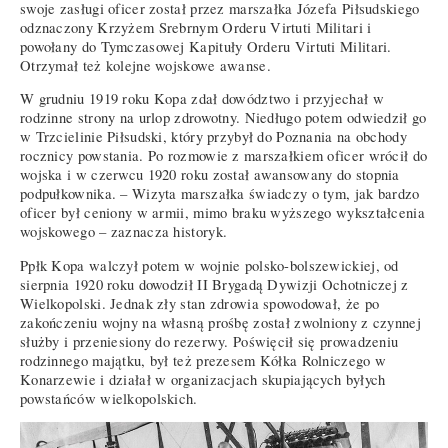
swoje zasługi oficer został przez marszałka Józefa Piłsudskiego
odznaczony Krzyżem Srebrnym Orderu Virtuti Militari i
powołany do Tymczasowej Kapituły Orderu Virtuti Militari.
Otrzymał też kolejne wojskowe awanse.
W grudniu 1919 roku Kopa zdał dowództwo i przyjechał w
rodzinne strony na urlop zdrowotny. Niedługo potem odwiedził go
w Trzcielinie Piłsudski, który przybył do Poznania na obchody
rocznicy powstania. Po rozmowie z marszałkiem oficer wrócił do
wojska i w czerwcu 1920 roku został awansowany do stopnia
podpułkownika. – Wizyta marszałka świadczy o tym, jak bardzo
oficer był ceniony w armii, mimo braku wyższego wykształcenia
wojskowego – zaznacza historyk.
Ppłk Kopa walczył potem w wojnie polsko-bolszewickiej, od
sierpnia 1920 roku dowodził II Brygadą Dywizji Ochotniczej z
Wielkopolski. Jednak zły stan zdrowia spowodował, że po
zakończeniu wojny na własną prośbę został zwolniony z czynnej
służby i przeniesiony do rezerwy. Poświęcił się prowadzeniu
rodzinnego majątku, był też prezesem Kółka Rolniczego w
Konarzewie i działał w organizacjach skupiających byłych
powstańców wielkopolskich.