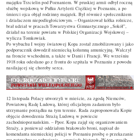
majątku Trzcielin pod Poznaniem. W pruskiej armii odbył roczną
służbę wojskową w Pułku Artylerii Ciężkiej w Poznaniu, a po
śmierci ojca objął rodzinny majątek. Był również społecznikiem
i działaczem niepodległościowym. – Organizował kółka rolnicze,
brał udział w pracach Towarzystwa Gimnastycznego „Sokół”,
działał na terenie powiatu w Polskiej Organizacji Wojskowej –
wylicza Tomkowiak.
Po wybuchu I wojny światowej Kopa został zmobilizowany i jako
podporucznik dowodził niemiecką kolumną amunicyjną. Walczył
na froncie wschodnim, a także w Danii i Francji. We wrześniu
1918 roku odesłano go z frontu do szpitala w Poznaniu z powodu
nasilającej się choroby serca.
12 listopada Polacy utworzyli w mieście, za zgodą Niemców,
Powiatową Radę Ludową, której oficjalnym zadaniem było
utrzymanie porządku na tym terenie. Rada zaproponowała Kopie
objęcie dowodzenia Strażą Ludową w powiecie
zachodniopoznańskim. – Ppor. Kopa zajął się organizowaniem
Straży, a ponieważ oddziałom brakowało broni, napisał do
komendanta niemieckiej policji w Poznaniu prośbę o przekazanie
mu potrzebnego uzbrojenia – opowiada historyk. W ten sposób