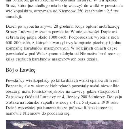
Straż, która już niedługo miała się włączyć do walki w powstaniu
wielkopolskim, otrzymała od Niemców 250 karabinów i 2,5 tys.
amunicji.
Dzień po wybuchu zrywu, 28 grudnia, Kopa ogłosił mobilizację
Straży Ludowej w swoim powiecie. W miejscowości Dopiewo
zebrała się grupa około 1000 osób. Podporucznik wybrał z nich
600–800 osób, z których stworzył trzy kompanie piechoty i jedną
kompanię karabinów maszynowych. W kolejnych dniach część
powstańców pod Wolsztynem zdobyła od Niemców broń ręczną,
kilka ciężkich karabinów maszynowych oraz działa.
Bój o Ławicę
Powstańcy wielkopolscy po kilku dniach walki opanowali teren
Poznania, ale w niemieckich rękach pozostały nadal niewielkie
obszary, m.in. lotnisko wojskowe na Ławicy, gdzie stacjonował
Zapasowy Oddział Lotniczy nr 4, liczący 200 żołnierzy. Decyzja
o ataku na lotnisko zapadła w nocy z 4 na 5 stycznia 1919 roku.
Dzień wcześniej parlamentariusze próbowali bezskutecznie
namówić Niemców do poddania się.