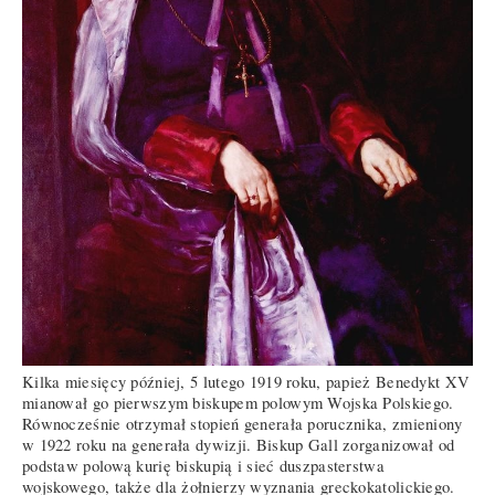
Kilka miesięcy później, 5 lutego 1919 roku, papież Benedykt XV
mianował go pierwszym biskupem polowym Wojska Polskiego.
Równocześnie otrzymał stopień generała porucznika, zmieniony
w 1922 roku na generała dywizji. Biskup Gall zorganizował od
podstaw polową kurię biskupią i sieć duszpasterstwa
wojskowego, także dla żołnierzy wyznania greckokatolickiego.