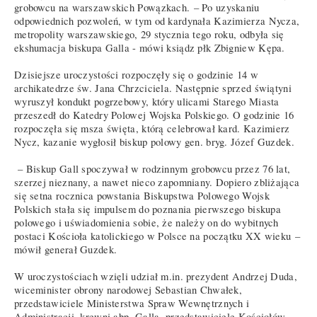
grobowcu na warszawskich Powązkach. – Po uzyskaniu
odpowiednich pozwoleń, w tym od kardynała Kazimierza Nycza,
metropolity warszawskiego, 29 stycznia tego roku, odbyła się
ekshumacja biskupa Galla - mówi ksiądz płk Zbigniew Kępa.
Dzisiejsze uroczystości rozpoczęły się o godzinie 14 w
archikatedrze św. Jana Chrzciciela. Następnie sprzed świątyni
wyruszył kondukt pogrzebowy, który ulicami Starego Miasta
przeszedł do Katedry Polowej Wojska Polskiego. O godzinie 16
rozpoczęła się msza święta, którą celebrował kard. Kazimierz
Nycz, kazanie wygłosił biskup polowy gen. bryg. Józef Guzdek.
– Biskup Gall spoczywał w rodzinnym grobowcu przez 76 lat,
szerzej nieznany, a nawet nieco zapomniany. Dopiero zbliżająca
się setna rocznica powstania Biskupstwa Polowego Wojsk
Polskich stała się impulsem do poznania pierwszego biskupa
polowego i uświadomienia sobie, że należy on do wybitnych
postaci Kościoła katolickiego w Polsce na początku XX wieku –
mówił generał Guzdek.
W uroczystościach wzięli udział m.in. prezydent Andrzej Duda,
wiceminister obrony narodowej Sebastian Chwałek,
przedstawiciele Ministerstwa Spraw Wewnętrznych i
Administracji, krewni abp. Galla, przedstawiciele Kościołów