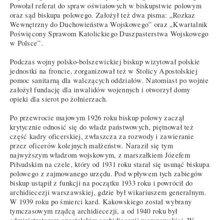
Powołał referat do spraw oświatowych w biskupstwie polowym
oraz sąd biskupa polowego. Założył też dwa pisma: „Rozkaz
Wewnętrzny do Duchowieństwa Wojskowego” oraz „Kwartalnik
Poświęcony Sprawom Katolickiego Duszpasterstwa Wojskowego
w Polsce”.
Podczas wojny polsko-bolszewickiej biskup wizytował polskie
jednostki na froncie, zorganizował też w Stolicy Apostolskiej
pomoc sanitarną dla walczących oddziałów. Natomiast po wojnie
założył fundację dla inwalidów wojennych i otworzył domy
opieki dla sierot po żołnierzach.
Po przewrocie majowym 1926 roku biskup polowy zaczął
krytycznie odnosić się do władz państwowych, piętnował też
część kadry oficerskiej, zwłaszcza za rozwody i zawieranie
przez oficerów kolejnych małżeństw. Naraził się tym
najwyższym władzom wojskowym, z marszałkiem Józefem
Piłsudskim na czele, który od 1931 roku starał się usunąć biskupa
polowego z zajmowanego urzędu. Pod wpływem tych zabiegów
biskup ustąpił z funkcji na początku 1933 roku i powrócił do
archidiecezji warszawskiej, gdzie był wikariuszem generalnym.
W 1939 roku po śmierci kard. Kakowskiego został wybrany
tymczasowym rządcą archidiecezji, a od 1940 roku był