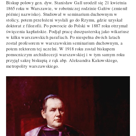
Biskup polowy gen. dyw. Stanisław Gall urodził się 21 kwietnia
1865 roku w Warszawie, w robotniczej rodzinie Gałów (zmienił
później nazwisko). Studiował w seminarium duchownym w
stolicy, potem przełożeni wysłali go do Rzymu, gdzie uzyskał
doktorat z filozofii. Po powrocie do Polski w 1887 roku otrzymał
święcenia kapłańskie. Podjął pracę duszpasterską jako wikariusz
w kilku warszawskich parafiach. Po niespełna dwóch latach
został profesorem w warszawskim seminarium duchownym, a
potem rektorem tej uczelni. W 1918 roku został biskupem
pomocniczym archidiecezji warszawskiej i w tym samym roku
przyjął sakrę biskupią z rąk abp. Aleksandra Kakowskiego,
metropolity warszawskiego.