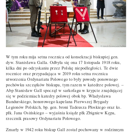
W tym roku mija setna rocznica od konsekracji biskupiej gen.
dyw. Stanisława Galla. Odbyła się ona 17 listopada 1918 roku,
kilka dni po odzyskaniu przez Polskę niepodległości. Te dwie
rocznice oraz przypadająca w 2019 roku setna rocznica
utworzenia Ordynariatu Polowego to były powody ponownego
pochówku szczątków biskupa, tym razem w katedrze polowej. –
Abp Stanisław Gall spoczął w sarkofagu w krypcie znajdującej
się w podziemiach katedry polowej obok bp. Władysława
Bandurskiego, honorowego kapelana Pierwszej Brygady
Legionów Polskich, bp. gen. broni Tadeusza Płoskiego oraz ks.
płk. Jana Osińskiego – wyjaśnia ksiądz płk Zbigniew Kępa,
rzecznik prasowy Ordynariatu Polowego.
Zmarły w 1942 roku biskup Gall został pochowany w rodzinnym