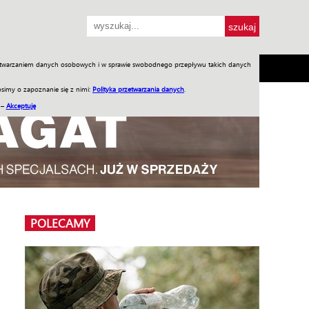
przetwarzaniem danych osobowych i w sprawie swobodnego przepływu takich danych
SH
SKLEP
Jednodniówki
Praca w WIW
simy o zapoznanie się z nimi:
Polityka przetwarzania danych
.
 –
Akceptuję
POLECAMY