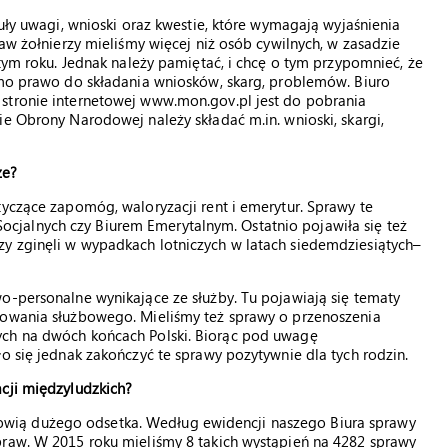
guły uwagi, wnioski oraz kwestie, które wymagają wyjaśnienia
raw żołnierzy mieliśmy więcej niż osób cywilnych, w zasadzie
 tym roku. Jednak należy pamiętać, i chcę o tym przypomnieć, że
samo prawo do składania wniosków, skarg, problemów. Biuro
stronie internetowej www.mon.gov.pl jest do pobrania
ie Obrony Narodowej należy składać m.in. wnioski, skargi,
ze?
tyczące zapomóg, waloryzacji rent i emerytur. Sprawy te
jalnych czy Biurem Emerytalnym. Ostatnio pojawiła się też
y zginęli w wypadkach lotniczych w latach siedemdziesiątych–
o-personalne wynikające ze służby. Tu pojawiają się tematy
iowania służbowego. Mieliśmy też sprawy o przenoszenia
ych na dwóch końcach Polski. Biorąc pod uwagę
o się jednak zakończyć te sprawy pozytywnie dla tych rodzin.
acji międzyludzkich?
stanowią dużego odsetka. Według ewidencji naszego Biura sprawy
praw. W 2015 roku mieliśmy 8 takich wystąpień na 4282 sprawy