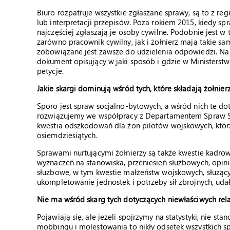
Biuro rozpatruje wszystkie zgłaszane sprawy, są to z re
lub interpretacji przepisów. Poza rokiem 2015, kiedy sp
najczęściej zgłaszają je osoby cywilne. Podobnie jest w
zarówno pracownik cywilny, jak i żołnierz mają takie 
zobowiązane jest zawsze do udzielenia odpowiedzi. Na 
dokument opisujący w jaki sposób i gdzie w Ministerstw
petycje.
Jakie skargi dominują wśród tych, które składają żołnier
Sporo jest spraw socjalno-bytowych, a wśród nich te do
rozwiązujemy we współpracy z Departamentem Spraw Soc
kwestia odszkodowań dla żon pilotów wojskowych, którz
osiemdziesiątych.
Sprawami nurtującymi żołnierzy są także kwestie kadrow
wyznaczeń na stanowiska, przeniesień służbowych, opin
służbowe, w tym kwestie małżeństw wojskowych, służąc
ukompletowanie jednostek i potrzeby sił zbrojnych, udał
Nie ma wśród skarg tych dotyczących niewłaściwych rel
Pojawiają się, ale jeżeli spojrzymy na statystyki, nie 
mobbingu i molestowania to nikły odsetek wszystkich s