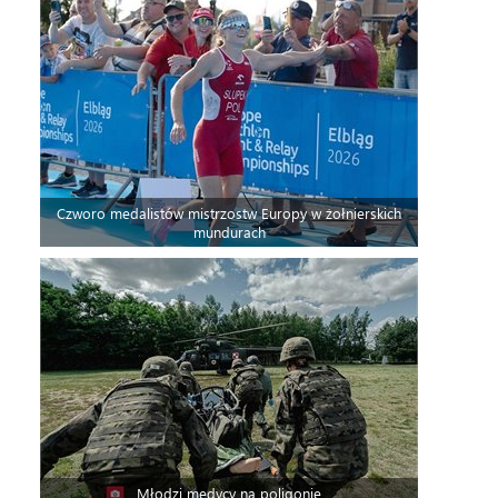
Czworo medalistów mistrzostw Europy w żołnierskich
mundurach
Młodzi medycy na poligonie