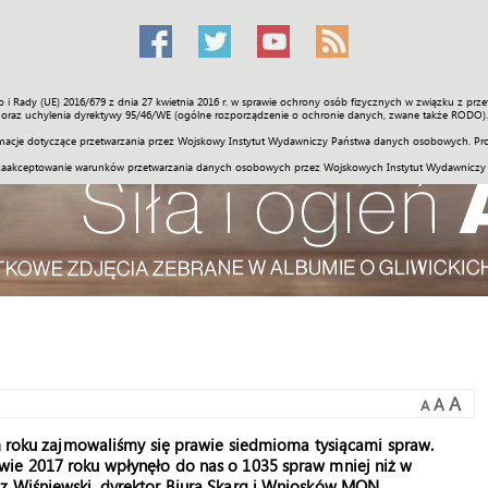
o i Rady (UE) 2016/679 z dnia 27 kwietnia 2016 r. w sprawie ochrony osób fizycznych w związku z 
Świat
Społeczność
Sport
Historia
Galerie
Wideo
ENGLI
oraz uchylenia dyrektywy 95/46/WE (ogólne rozporządzenie o ochronie danych, zwane także RODO).
acje dotyczące przetwarzania przez Wojskowy Instytut Wydawniczy Państwa danych osobowych. Pro
zaakceptowanie warunków przetwarzania danych osobowych przez Wojskowych Instytut Wydawniczy
A
A
A
ym roku zajmowaliśmy się prawie siedmioma tysiącami spraw.
wie 2017 roku wpłynęło do nas o 1035 spraw mniej niż w
z Wiśniewski, dyrektor Biura Skarg i Wniosków MON.