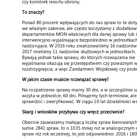
czy komórek resortu obrony.
To znaczy?
Ponad 80 procent wpływających do nas spraw to te dot
we własnym zakresie, ale często korzystamy z dodatkowy
departamentów MON właściwych dla danej sprawy lub in
interwencyjno-wyjaśniające bezpośrednio w jednostkach 
nadzorujące. W 2016 roku zrealizowaliśmy 16 nadzorów 
2017 mieliśmy 11 nadzorów służbowych w jednostkach.
Bywają jednak takie sprawy, do których rozwiązania nie 
wyjaśniania okazują się przestępstwem czy poważnym 
rozstrzygnięcia, a więc Żandarmerii Wojskowej czy prok
W jakim czasie musicie rozwiązać sprawę?
Na rozpatrzenie sprawy mamy 30 dni, a w szczególnie u
wizyta w jednostce, 60 dni. Pilnujemy tych terminów, al
sprawdzić i zweryfikować. W ciągu 10 lat działalności 
Skarg i wniosków przybywa czy wręcz przeciwnie?
Obecnie zauważamy malejącą liczbę spraw kierowanych
sumie 2841 spraw, to o 1035 mniej niż w analogicznym o
spraw niż rok wcześniej, to jest odpowiednio: 2016 i 1