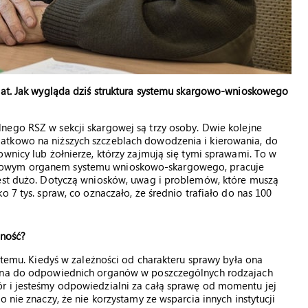
 lat. Jak wygląda dziś struktura systemu skargowo-wnioskowego
ego RSZ w sekcji skargowej są trzy osoby. Dwie kolejne
atkowo na niższych szczeblach dowodzenia i kierowania, do
wnicy lub żołnierze, którzy zajmują się tymi sprawami. To w
atowym organem systemu wnioskowo-skargowego, pracuje
jest dużo. Dotyczą wniosków, uwag i problemów, które muszą
 7 tys. spraw, co oznaczało, że średnio trafiało do nas 100
lność?
t temu. Kiedyś w zależności od charakteru sprawy była ona
wana do odpowiednich organów w poszczególnych rodzajach
r i jesteśmy odpowiedzialni za całą sprawę od momentu jej
 nie znaczy, że nie korzystamy ze wsparcia innych instytucji