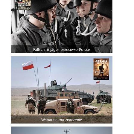
Fallschirmjäger przeciwko Polsce
Wsparcie ma znaczenie