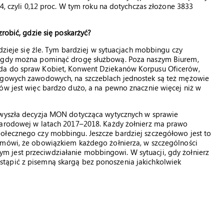
24, czyli 0,12 proc. W tym roku na dotychczas złożone 3833
zrobić, gdzie się poskarżyć?
 dzieje się źle. Tym bardziej w sytuacjach mobbingu czy
w, gdy można pominąć drogę służbową. Poza naszym Biurem,
ada do spraw Kobiet, Konwent Dziekanów Korpusu Oficerów,
regowych zawodowych, na szczeblach jednostek są też mężowie
ów jest więc bardzo dużo, a na pewno znacznie więcej niż w
u wyszła decyzja MON dotycząca wytycznych w sprawie
narodowej w latach 2017–2018. Każdy żołnierz ma prawo
ołecznego czy mobbingu. Jeszcze bardziej szczegółowo jest to
 mówi, że obowiązkiem każdego żołnierza, w szczególności
 jest przeciwdziałanie mobbingowi. W sytuacji, gdy żołnierz
tąpić z pisemną skargą bez ponoszenia jakichkolwiek