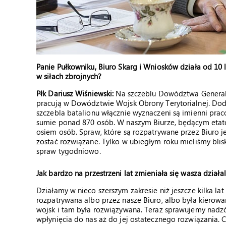
Panie Pułkowniku, Biuro Skarg i Wniosków działa od 10
w siłach zbrojnych?
Płk Dariusz Wiśniewski:
Na szczeblu Dowództwa Generaln
pracują w Dowództwie Wojsk Obrony Terytorialnej. Dod
szczebla batalionu włącznie wyznaczeni są imienni praco
sumie ponad 870 osób. W naszym Biurze, będącym et
osiem osób. Spraw, które są rozpatrywane przez Biuro 
zostać rozwiązane. Tylko w ubiegłym roku mieliśmy blisko
spraw tygodniowo.
Jak bardzo na przestrzeni lat zmieniała się wasza działa
Działamy w nieco szerszym zakresie niż jeszcze kilka la
rozpatrywana albo przez nasze Biuro, albo była kiero
wojsk i tam była rozwiązywana. Teraz sprawujemy nadzó
wpłynięcia do nas aż do jej ostatecznego rozwiązania. Co