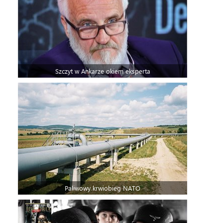
Szczyt w Ankarze okiem eksperta
Paliwowy krwiobieg NATO