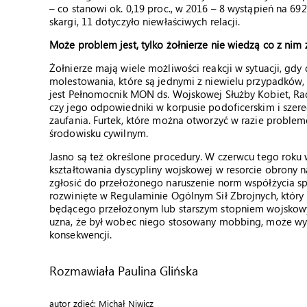
– co stanowi ok. 0,19 proc., w 2016 – 8 wystąpień na 69
skargi, 11 dotyczyło niewłaściwych relacji.
Może problem jest, tylko żołnierze nie wiedzą co z nim 
Żołnierze mają wiele możliwości reakcji w sytuacji, gdy
molestowania, które są jednymi z niewielu przypadkó
jest Pełnomocnik MON ds. Wojskowej Służby Kobiet, R
czy jego odpowiedniki w korpusie podoficerskim i sze
zaufania. Furtek, które można otworzyć w razie problem
środowisku cywilnym.
Jasno są też określone procedury. W czerwcu tego rok
kształtowania dyscypliny wojskowej w resorcie obrony 
zgłosić do przełożonego naruszenie norm współżycia sp
rozwinięte w Regulaminie Ogólnym Sił Zbrojnych, który
będącego przełożonym lub starszym stopniem wojskowym
uzna, że był wobec niego stosowany mobbing, może wys
konsekwencji.
Rozmawiała Paulina Glińska
autor zdjęć: Michał Niwicz