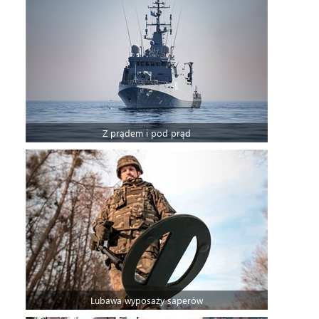
Z prądem i pod prąd
Lubawa wyposaży saperów