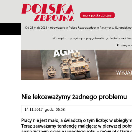
moja polska zbrojna
Od 25 maja 2018 r. obowiązuje w Polsce Rozporządzenie Parlamentu Europejskieg
Armia
Poligon
Sprzęt
Misje
Polityka
Prawo
W związku z powyższym przygotowaliśmy dla Państwa inform
Prosimy o 
Nie lekceważymy żadnego problemu
14.11.2017, godz. 06:53
Pracy nie jest mało, a świadczą o tym liczby: w ubiegł
Teraz zauważamy tendencję malejącą: w pierwszej poło
analogicznym okresie ubiegłego roku – mówi płk Darius