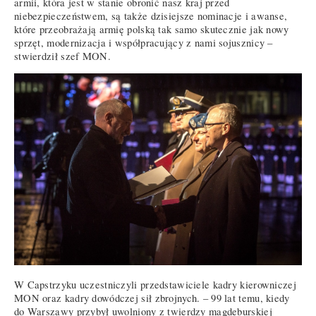
armii, która jest w stanie obronić nasz kraj przed
niebezpieczeństwem, są także dzisiejsze nominacje i awanse,
które przeobrażają armię polską tak samo skutecznie jak nowy
sprzęt, modernizacja i współpracujący z nami sojusznicy –
stwierdził szef MON.
W Capstrzyku uczestniczyli przedstawiciele kadry kierowniczej
MON oraz kadry dowódczej sił zbrojnych. – 99 lat temu, kiedy
do Warszawy przybył uwolniony z twierdzy magdeburskiej