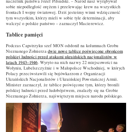
naczelnik państwa Józef Piłsudski. – Naród nasz wyrąbywał
sobie niepodległość orężem i przelewając krew na wszystkich
frontach I wojny światowej. Dziś jesteśmy winni wdzięczność
tym wszystkim, którzy mieli w sobie tyle determinacji, aby
walczyć o polskie państwo – zaznaczył Macierewicz.
Tablice pamięci
Podczas Capstrzyku szef MON odsłonił na kolumnach Grobu
Nieznanego Żołnierza
dwie nowe tablice poświęcone obrońcom
polskiej ludności przed atakami ukraińskich nacjonalistów w
latach 1943–1946
. Wyryto na nich nazwy 22 miejscowości na
Wołyniu, Lubelszczyźnie i w Małopolsce Wschodniej, w których
Polacy przeciwstawili się bojówkarzom z Organizacji
Ukraińskich Nacjonalistów i Ukraińskiej Powstańczej Armii.
Minister zaznaczył, że tablice poświęcone tym, którzy bronili
polskiej ludności przed ludobójstwem, znalazły się na Grobie
Nieznanego Żołnierza, najświętszym miejscu narodu polskiego.