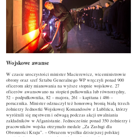
Wojskowe awanse
W czasie uroczystości minister Macierewicz, wiceministrowie
obrony oraz szef Sztabu Generalnego WP wręczyli ponad 900
oficerom akty mianowania na wyższe stopnie wojskowe. 27
oficerów awansowano na stopień pułkownika lub równorzędny,
52 – podpułkownika, 82 – majora, 261 – kapitana i 486 –
porucznika. Minister odznaczył też honorową bronią białą trzech
żołnierzy Jednostki Wojskowej Komandosów z Lublińca, którzy
wyróżnili się męstwem i odwagą podczas akcji uwalniania
zakładników w Afganistanie. Jednocześnie ponad 350 żołnierzy i
pracowników wojska otrzymało medale „Za Zasługi dla
Obronności Kraju”. – Obrazem wysiłku dzisiejszej polskiej