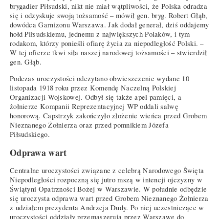
brygadier Piłsudski, nikt nie miał wątpliwości, że Polska odradza
się i odzyskuje swoją tożsamość – mówił gen. bryg. Robert Głąb,
dowódca Garnizonu Warszawa. Jak dodał generał, dziś oddajemy
hołd Piłsudskiemu, jednemu z największych Polaków, i tym
rodakom, którzy ponieśli ofiarę życia za niepodległość Polski. –
W tej ofierze tkwi siła naszej narodowej tożsamości – stwierdził
gen. Głąb.
Podczas uroczystości odczytano obwieszczenie wydane 10
listopada 1918 roku przez Komendę Naczelną Polskiej
Organizacji Wojskowej. Odbył się także apel pamięci, a
żołnierze Kompanii Reprezentacyjnej WP oddali salwę
honorową. Capstrzyk zakończyło złożenie wieńca przed Grobem
Nieznanego Żołnierza oraz przed pomnikiem Józefa
Piłsudskiego.
Odprawa wart
Centralne uroczystości związane z celebrą Narodowego Święta
Niepodległości rozpoczną się jutro mszą w intencji ojczyzny w
Świątyni Opatrzności Bożej w Warszawie. W południe odbędzie
się uroczysta odprawa wart przed Grobem Nieznanego Żołnierza
z udziałem prezydenta Andrzeja Dudy. Po niej uczestniczące w
uroczystości oddziały przemaszerują przez Warszawę do