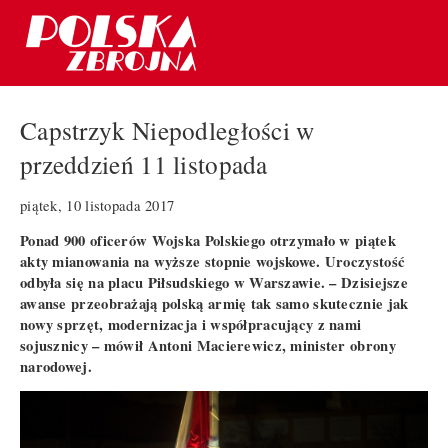
Capstrzyk Niepodległości w
przeddzień 11 listopada
piątek, 10 listopada 2017
Ponad 900 oficerów Wojska Polskiego otrzymało w piątek
akty mianowania na wyższe stopnie wojskowe. Uroczystość
odbyła się na placu Piłsudskiego w Warszawie. – Dzisiejsze
awanse przeobrażają polską armię tak samo skutecznie jak
nowy sprzęt, modernizacja i współpracujący z nami
sojusznicy – mówił Antoni Macierewicz, minister obrony
narodowej.