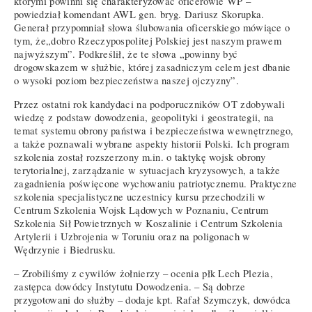
którymi powinni się charakteryzować oficerowie WP –
powiedział komendant AWL gen. bryg. Dariusz Skorupka.
Generał przypomniał słowa ślubowania oficerskiego mówiące o
tym, że„dobro Rzeczypospolitej Polskiej jest naszym prawem
najwyższym”. Podkreślił, że te słowa „powinny być
drogowskazem w służbie, której zasadniczym celem jest dbanie
o wysoki poziom bezpieczeństwa naszej ojczyzny”.
Przez ostatni rok kandydaci na podporuczników OT zdobywali
wiedzę z podstaw dowodzenia, geopolityki i geostrategii, na
temat systemu obrony państwa i bezpieczeństwa wewnętrznego,
a także poznawali wybrane aspekty historii Polski. Ich program
szkolenia został rozszerzony m.in. o taktykę wojsk obrony
terytorialnej, zarządzanie w sytuacjach kryzysowych, a także
zagadnienia poświęcone wychowaniu patriotycznemu. Praktyczne
szkolenia specjalistyczne uczestnicy kursu przechodzili w
Centrum Szkolenia Wojsk Lądowych w Poznaniu, Centrum
Szkolenia Sił Powietrznych w Koszalinie i Centrum Szkolenia
Artylerii i Uzbrojenia w Toruniu oraz na poligonach w
Wędrzynie i Biedrusku.
– Zrobiliśmy z cywilów żołnierzy – ocenia płk Lech Plezia,
zastępca dowódcy Instytutu Dowodzenia. – Są dobrze
przygotowani do służby – dodaje kpt. Rafał Szymczyk, dowódca