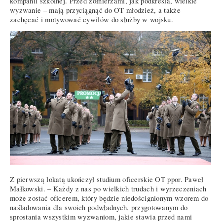
kompanii szkolnej. Przed żołnierzami, jak podkreśla, wielkie
wyzwanie – mają przyciągnąć do OT młodzież, a także
zachęcać i motywować cywilów do służby w wojsku.
Z pierwszą lokatą ukończył studium oficerskie OT ppor. Paweł
Małkowski. – Każdy z nas po wielkich trudach i wyrzeczeniach
może zostać oficerem, który będzie niedoścignionym wzorem do
naśladowania dla swoich podwładnych, przygotowanym do
sprostania wszystkim wyzwaniom, jakie stawia przed nami