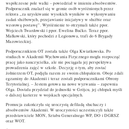
współczesne pole walki – powiedział w imieniu absolwentów.
Podporucznik znalazł się w gronie osób wyróżnionych przez
rektora „za uzyskiwanie wysokich wyników w wykonywaniu
zadań służbowych, przejawianie inicjatywy w służbie oraz
wzorową postawę”. Wyróżnienie to otrzymali także ppor.
Wojciech Twardowski i ppor. Ewelina Bućko. Teraz ppor.
Małkowski, który pochodzi z Legionowa, trafi do 6 Brygady
Mazowieckiej.
Podporucznikiem OT została także Olga Kwiatkowska. Po
studiach w Akademii Wychowania Fizycznego mogła rozpocząć
pracę jako nauczycielka, ale nie pociągała jej perspektywa
prowadzenia zajęć w szkole. Decyzję o tym, aby zostać
żołnierzem OT, podjęła razem ze swoim chłopakiem. Oboje zdali
egzaminy do Akademii i teraz zostali podporucznikami Obrony
Terytorialnej. – Jestem gotowa na nowe wyzwania – zapewnia
Olga. Dostała przydział do jednostki w Grójcu, jej chłopak myśli
o dalszej karierze w wojskach specjalnych.
Promocja zakończyła się uroczystą defiladą słuchaczy i
absolwentów Akademii. W uroczystości uczestniczyli także
przedstawiciele MON, Sztabu Generalnego WP, DO i DGRSZ
oraz WOT.