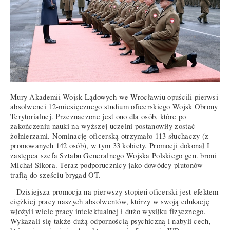
Mury Akademii Wojsk Lądowych we Wrocławiu opuścili pierwsi
absolwenci 12-miesięcznego studium oficerskiego Wojsk Obrony
Terytorialnej. Przeznaczone jest ono dla osób, które po
zakończeniu nauki na wyższej uczelni postanowiły zostać
żołnierzami. Nominację oficerską otrzymało 113 słuchaczy (z
promowanych 142 osób), w tym 33 kobiety. Promocji dokonał I
zastępca szefa Sztabu Generalnego Wojska Polskiego gen. broni
Michał Sikora. Teraz podporucznicy jako dowódcy plutonów
trafią do sześciu brygad OT.
– Dzisiejsza promocja na pierwszy stopień oficerski jest efektem
ciężkiej pracy naszych absolwentów, którzy w swoją edukację
włożyli wiele pracy intelektualnej i dużo wysiłku fizycznego.
Wykazali się także dużą odpornością psychiczną i nabyli cech,